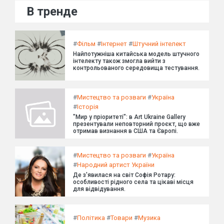
В тренде
#
Фільм
#
Інтернет
#
Штучний інтелект
Найпотужніша китайська модель штучного
інтелекту також змогла вийти з
контрольованого середовища тестування.
#
Мистецтво та розваги
#
Україна
#
Історія
"Мир у пріоритеті": в Art Ukraine Gallery
презентували неповторний проєкт, що вже
отримав визнання в США та Європі.
#
Мистецтво та розваги
#
Україна
#
Народний артист України
Де з'явилася на світ Софія Ротару:
особливості рідного села та цікаві місця
для відвідування.
#
Політика
#
Товари
#
Музика