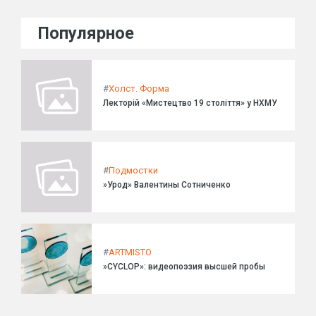
Популярное
#
Холст. Форма
Лекторій «Мистецтво 19 століття» у НХМУ
#
Подмостки
»Урод» Валентины Сотниченко
#
ARTMISTO
»CYCLOP»: видеопоэзия высшей пробы