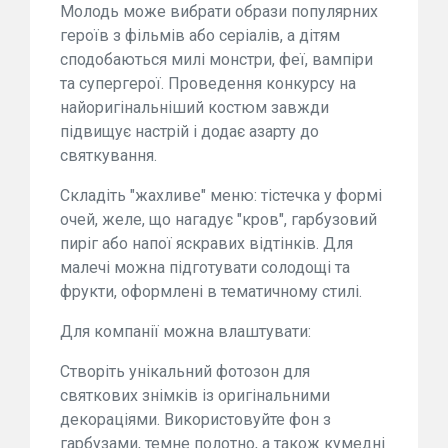
Молодь може вибрати образи популярних
героїв з фільмів або серіалів, а дітям
сподобаються милі монстри, феї, вампіри
та супергерої. Проведення конкурсу на
найоригінальніший костюм завжди
підвищує настрій і додає азарту до
святкування.
Складіть "жахливе" меню: тістечка у формі
очей, желе, що нагадує "кров", гарбузовий
пиріг або напої яскравих відтінків. Для
малечі можна підготувати солодощі та
фрукти, оформлені в тематичному стилі.
Для компанії можна влаштувати:
Створіть унікальний фотозон для
святкових знімків із оригінальними
декораціями. Використовуйте фон з
гарбузами, темне полотно, а також кумедні