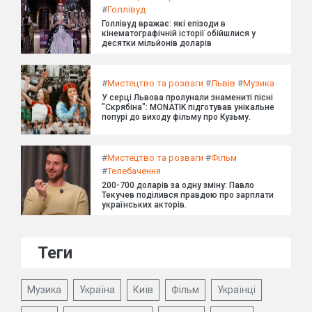
#
Голлівуд
Голлівуд вражає: які епізоди в
кінематографічній історії обійшлися у
десятки мільйонів доларів
#
Мистецтво та розваги
#
Львів
#
Музика
У серці Львова пролунали знамениті пісні
"Скрябіна": MONATIK підготував унікальне
попурі до виходу фільму про Кузьму.
#
Мистецтво та розваги
#
Фільм
#
Телебачення
200-700 доларів за одну зміну: Павло
Текучев поділився правдою про зарплати
українських акторів.
Теги
Музика
Україна
Київ
Фільм
Українці