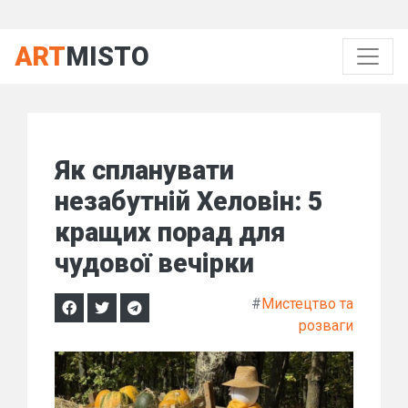
ART
MISTO
Як спланувати
незабутній Хеловін: 5
кращих порад для
чудової вечірки
#
Мистецтво та
розваги