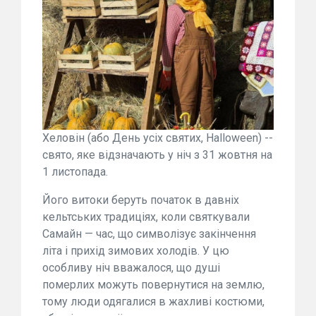
Хеловін (або День усіх святих, Halloween) --
свято, яке відзначають у ніч з 31 жовтня на
1 листопада.
Його витоки беруть початок в давніх
кельтських традиціях, коли святкували
Самайн — час, що символізує закінчення
літа і прихід зимових холодів. У цю
особливу ніч вважалося, що душі
померлих можуть повернутися на землю,
тому люди одягалися в жахливі костюми,