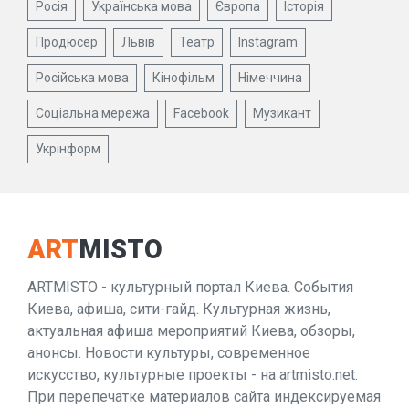
Росія
Українська мова
Європа
Історія
Продюсер
Львів
Театр
Instagram
Російська мова
Кінофільм
Німеччина
Соціальна мережа
Facebook
Музикант
Укрінформ
ART
MISTO
ARTMISTO - культурный портал Киева. События
Киева, афиша, сити-гайд. Культурная жизнь,
актуальная афиша мероприятий Киева, обзоры,
анонсы. Новости культуры, современное
искусство, культурные проекты - на artmisto.net.
При перепечатке материалов сайта индексируемая