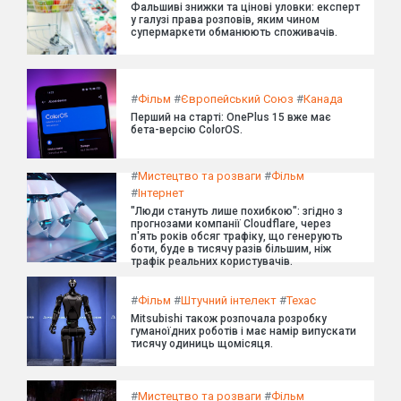
Фальшиві знижки та цінові уловки: експерт
у галузі права розповів, яким чином
супермаркети обманюють споживачів.
#
Фільм
#
Європейський Союз
#
Канада
Перший на старті: OnePlus 15 вже має
бета-версію ColorOS.
#
Мистецтво та розваги
#
Фільм
#
Інтернет
"Люди стануть лише похибкою": згідно з
прогнозами компанії Cloudflare, через
п'ять років обсяг трафіку, що генерують
боти, буде в тисячу разів більшим, ніж
трафік реальних користувачів.
#
Фільм
#
Штучний інтелект
#
Техас
Mitsubishi також розпочала розробку
гуманоїдних роботів і має намір випускати
тисячу одиниць щомісяця.
#
Мистецтво та розваги
#
Фільм