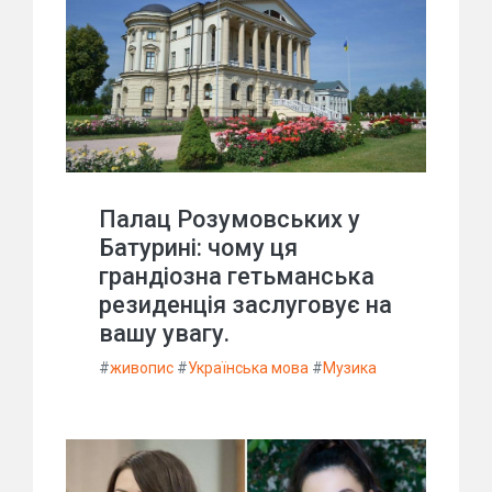
Палац Розумовських у
Батурині: чому ця
грандіозна гетьманська
резиденція заслуговує на
вашу увагу.
#
живопис
#
Українська мова
#
Музика