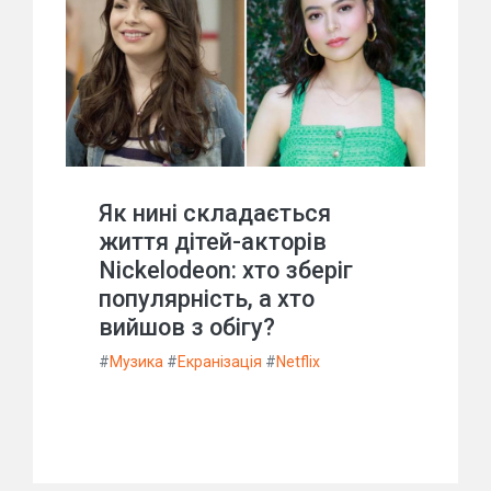
Як нині складається
життя дітей-акторів
Nickelodeon: хто зберіг
популярність, а хто
вийшов з обігу?
#
Музика
#
Екранізація
#
Netflix