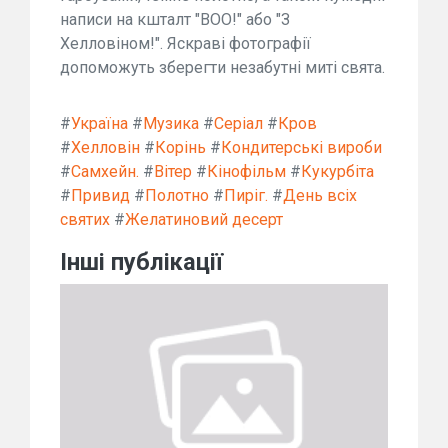
написи на кшталт "BOO!" або "З
Хелловіном!". Яскраві фотографії
допоможуть зберегти незабутні миті свята.
#
Україна
#
Музика
#
Серіал
#
Кров
#
Хелловін
#
Корінь
#
Кондитерські вироби
#
Самхейн.
#
Вітер
#
Кінофільм
#
Кукурбіта
#
Привид
#
Полотно
#
Пиріг.
#
День всіх
святих
#
Желатиновий десерт
Інші публікації