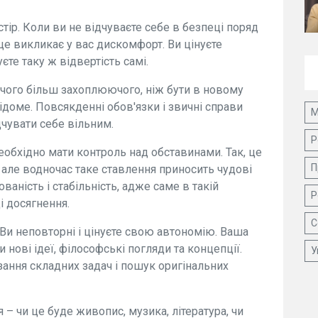
стір. Коли ви не відчуваєте себе в безпеці поряд
 це викликає у вас дискомфорт. Ви цінуєте
єте таку ж відвертість самі.
ічого більш захоплюючого, ніж бути в новому
ідоме. Повсякденні обов'язки і звичні справи
М
чувати себе вільним.
Р
обхідно мати контроль над обставинами. Так, це
П
але водночас таке ставлення приносить чудові
ваність і стабільність, адже саме в такій
Р
і досягнення.
С
и неповторні і цінуєте свою автономію. Ваша
 нові ідеї, філософські погляди та концепції.
У
ання складних задач і пошук оригінальних
– чи це буде живопис, музика, література, чи