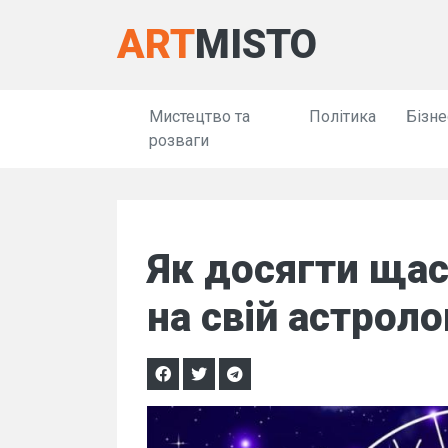
ART
MISTO
Мистецтво та
Політика
Бізне
розваги
Як досягти щас
на свій астроло