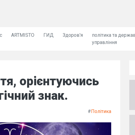
с
ARTMISTO
ГИД
Здоров'я
політика та держа
управління
тя, орієнтуючись
гічний знак.
#
Політика