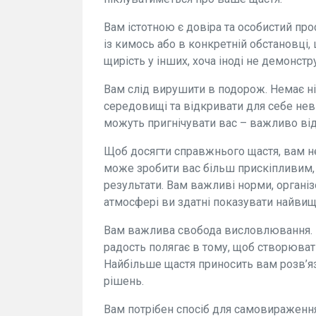
Вам істотною є довіра та особистий про
із кимось або в конкретній обстановці,
щирість у інших, хоча іноді не демонстру
Вам слід вирушити в подорож. Немає н
середовищі та відкривати для себе нев
можуть пригнічувати вас – важливо від
Щоб досягти справжнього щастя, вам не
може зробити вас більш прискіпливим, 
результати. Вам важливі норми, організо
атмосфері ви здатні показувати найвищ
Вам важлива свобода висловлювання. В
радость полягає в тому, щоб створювати
Найбільше щастя приносить вам розв’яз
рішень.
Вам потрібен спосіб для самовираження 