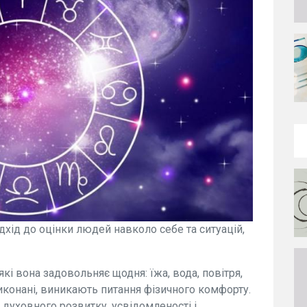
дхід до оцінки людей навколо себе та ситуацій,
кі вона задовольняє щодня: їжа, вода, повітря,
виконані, виникають питання фізичного комфорту.
о духовного розвитку, усвідомленості і