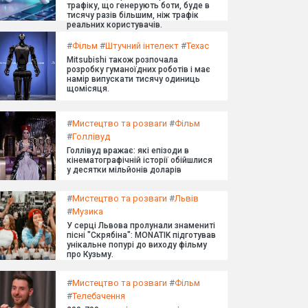
трафіку, що генерують боти, буде в
тисячу разів більшим, ніж трафік
реальних користувачів.
#
Фільм
#
Штучний інтелект
#
Техас
Mitsubishi також розпочала
розробку гуманоїдних роботів і має
намір випускати тисячу одиниць
щомісяця.
#
Мистецтво та розваги
#
Фільм
#
Голлівуд
Голлівуд вражає: які епізоди в
кінематографічній історії обійшлися
у десятки мільйонів доларів
#
Мистецтво та розваги
#
Львів
#
Музика
У серці Львова пролунали знамениті
пісні "Скрябіна": MONATIK підготував
унікальне попурі до виходу фільму
про Кузьму.
#
Мистецтво та розваги
#
Фільм
#
Телебачення