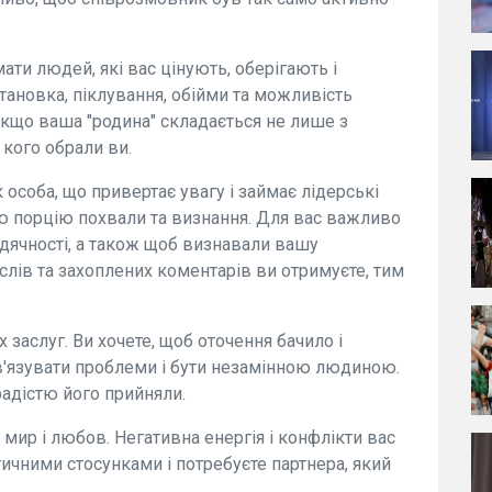
ти людей, які вас цінують, оберігають і
тановка, піклування, обійми та можливість
якщо ваша "родина" складається не лише з
і кого обрали ви.
 особа, що привертає увагу і займає лідерські
ню порцію похвали та визнання. Для вас важливо
вдячності, а також щоб визнавали вашу
слів та захоплених коментарів ви отримуєте, тим
заслуг. Ви хочете, щоб оточення бачило і
зв'язувати проблеми і бути незамінною людиною.
з радістю його прийняли.
: мир і любов. Негативна енергія і конфлікти вас
ичними стосунками і потребуєте партнера, який