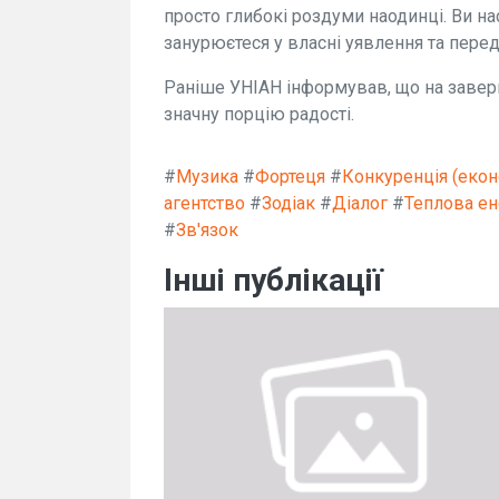
просто глибокі роздуми наодинці. Ви 
занурюєтеся у власні уявлення та переда
Раніше УНІАН інформував, що на завер
значну порцію радості.
#
Музика
#
Фортеця
#
Конкуренція (екон
агентство
#
Зодіак
#
Діалог
#
Теплова ен
#
Зв'язок
Інші публікації