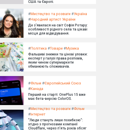
США та Європі.
#
Мистецтво та розваги
#
Україна
#
Народний артист України
Де з'явилася на світ Софія Ротару:
особливості рідного села та цікаві
місця для відвідування.
#
Політика
#
Товари
#
Музика
Фальшиві знижки та цінові уловки:
експерт у галузі права розповів,
яким чином супермаркети
обманюють споживачів.
#
Фільм
#
Європейський Союз
#
Канада
Перший на старті: OnePlus 15 вже
має бета-версію ColorOS.
#
Мистецтво та розваги
#
Фільм
#
Інтернет
"Люди стануть лише похибкою":
згідно з прогнозами компанії
Cloudflare, через п'ять років обсяг