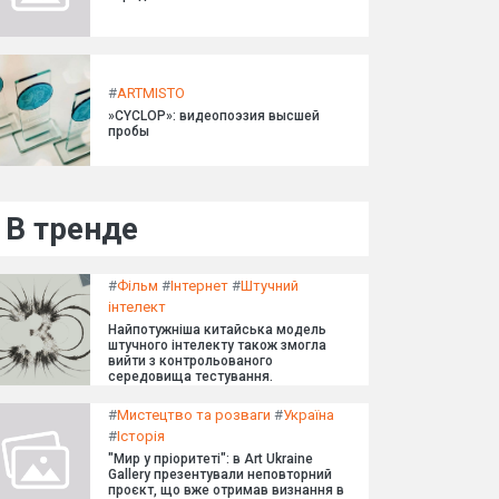
#
ARTMISTO
»CYCLOP»: видеопоэзия высшей
пробы
В тренде
#
Фільм
#
Інтернет
#
Штучний
інтелект
Найпотужніша китайська модель
штучного інтелекту також змогла
вийти з контрольованого
середовища тестування.
#
Мистецтво та розваги
#
Україна
#
Історія
"Мир у пріоритеті": в Art Ukraine
Gallery презентували неповторний
проєкт, що вже отримав визнання в