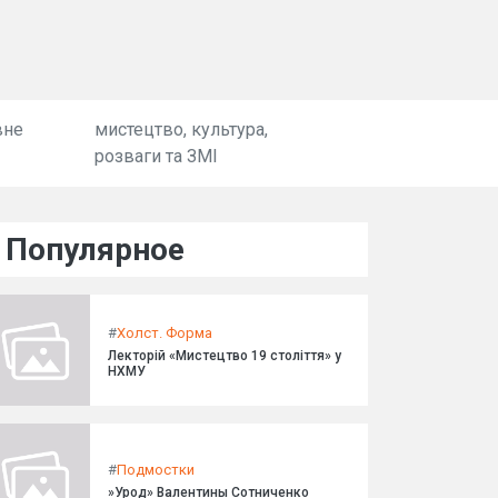
вне
мистецтво, культура,
розваги та ЗМІ
Популярное
#
Холст. Форма
Лекторій «Мистецтво 19 століття» у
НХМУ
#
Подмостки
»Урод» Валентины Сотниченко