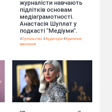
журналісти навчають
підлітків основам
медіаграмотності.
Анастасія Шуплат у
подкасті "Медіуми".
#
Суспільство
#
Аудиторія
#
Критичне
мислення