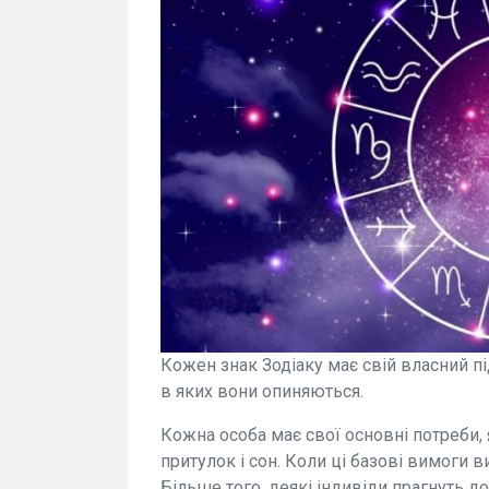
Кожен знак Зодіаку має свій власний пі
в яких вони опиняються.
Кожна особа має свої основні потреби, я
притулок і сон. Коли ці базові вимоги 
Більше того, деякі індивіди прагнуть д