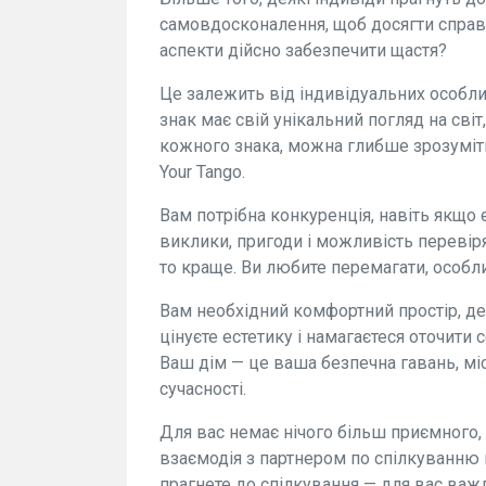
самовдосконалення, щоб досягти справж
аспекти дійсно забезпечити щастя?
Це залежить від індивідуальних особл
знак має свій унікальний погляд на світ
кожного знака, можна глибше зрозуміти
Your Tango.
Вам потрібна конкуренція, навіть якщо 
виклики, пригоди і можливість перевір
то краще. Ви любите перемагати, особл
Вам необхідний комфортний простір, де
цінуєте естетику і намагаєтеся оточити
Ваш дім — це ваша безпечна гавань, міс
сучасності.
Для вас немає нічого більш приємного,
взаємодія з партнером по спілкуванню 
прагнете до спілкування — для вас важ