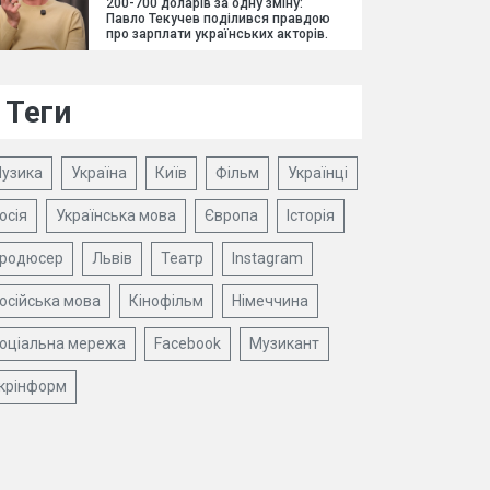
200-700 доларів за одну зміну:
Павло Текучев поділився правдою
про зарплати українських акторів.
Теги
узика
Україна
Київ
Фільм
Українці
осія
Українська мова
Європа
Історія
родюсер
Львів
Театр
Instagram
осійська мова
Кінофільм
Німеччина
оціальна мережа
Facebook
Музикант
крінформ