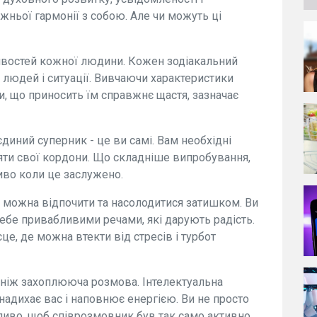
ньої гармонії з собою. Але чи можуть ці
ивостей кожної людини. Кожен зодіакальний
, людей і ситуації. Вивчаючи характеристики
, що приносить їм справжнє щастя, зазначає
єдиний суперник - це ви самі. Вам необхідні
яти свої кордони. Що складніше випробування,
иво коли це заслужено.
 можна відпочити та насолодитися затишком. Ви
 себе привабливими речами, які дарують радість.
це, де можна втекти від стресів і турбот
 ніж захоплююча розмова. Інтелектуальна
надихає вас і наповнює енергією. Ви не просто
ливо, щоб співрозмовник був так само активно