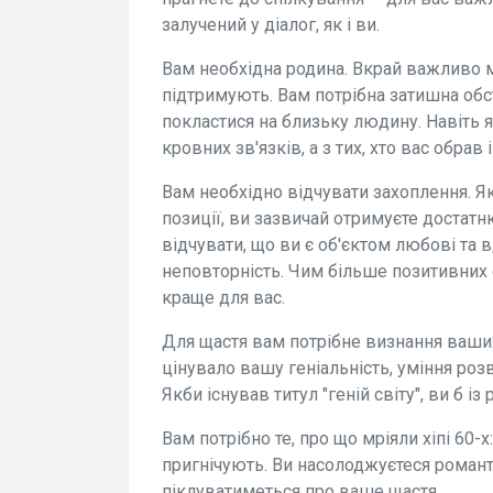
залучений у діалог, як і ви.
Вам необхідна родина. Вкрай важливо ма
підтримують. Вам потрібна затишна обс
покластися на близьку людину. Навіть 
кровних зв'язків, а з тих, хто вас обрав 
Вам необхідно відчувати захоплення. Як
позиції, ви зазвичай отримуєте достат
відчувати, що ви є об'єктом любові та 
неповторність. Чим більше позитивних 
краще для вас.
Для щастя вам потрібне визнання ваших 
цінувало вашу геніальність, уміння ро
Якби існував титул "геній світу", ви б і
Вам потрібно те, про що мріяли хіпі 60-х
пригнічують. Ви насолоджуєтеся романт
піклуватиметься про ваше щастя.