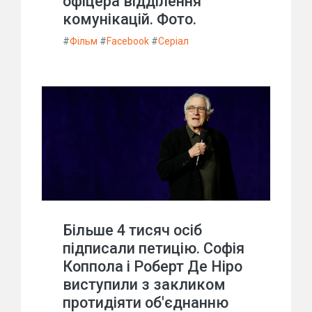
офіцера відділення
комунікацій. Фото.
#
Фільм
#
Facebook
#
Серіал
Більше 4 тисяч осіб
підписали петицію. Софія
Коппола і Роберт Де Ніро
виступили з закликом
протидіяти об'єднанню