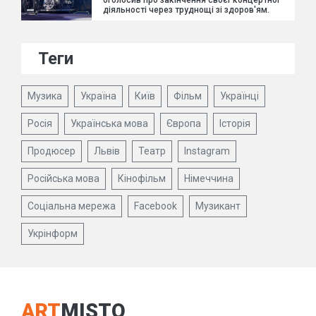
діяльності через труднощі зі здоров'ям.
Теги
Музика
Україна
Київ
Фільм
Українці
Росія
Українська мова
Європа
Історія
Продюсер
Львів
Театр
Instagram
Російська мова
Кінофільм
Німеччина
Соціальна мережа
Facebook
Музикант
Укрінформ
ART
MISTO