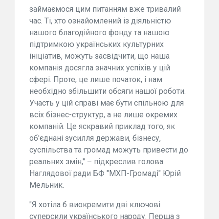
займаємося цим питанням вже тривалий
час. Ті, хто ознайомлений із діяльністю
нашого благодійного фонду та нашою
підтримкою українських культурних
ініціатив, можуть засвідчити, що наша
компанія досягла значних успіхів у цій
сфері. Проте, це лише початок, і нам
необхідно збільшити обсяги нашої роботи.
Участь у цій справі має бути спільною для
всіх бізнес-структур, а не лише окремих
компаній. Це яскравий приклад того, як
об'єднані зусилля держави, бізнесу,
суспільства та громад можуть привести до
реальних змін," – підкреслив голова
Наглядової ради БФ "МХП-Громаді" Юрій
Мельник.
"Я хотіла б виокремити дві ключові
суперсили українського народу. Перша з