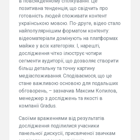
в повсякденному спілкуванні. Це
позитивна тенденція, що свідчить про
готовність людей споживати контент
українською мовою. По-друге, відео стало
найпопулярнішим форматом контенту:
відеоматеріали домінують на платформах
майже у всіх категоріях. І, нарешті,
дослідження чітко ілюструє чотири
сегменти аудиторії, що дозволяє створити
більш детальну та точну картину
медіаспоживання. Сподіваємося, що це
стане важливою основою для подальших
обговорень, – зазначив Максим Копилов,
менеджер з досліджень та якості в
компанії Gradus.
Своїми враженнями від результатів
дослідження поділилися учасники
панельної дискусії, присвяченої звичкам