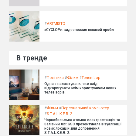
#
ARTMISTO
»CYCLOP»: видеопоэзия высшей пробы
В тренде
#
Політика
#
Фільм
#
Телевізор
Одна з налаштувань, яке слід
відкоригувати всім користувачам нових
телевізорів.
#
Фільм
#
Персональний комп'ютер
#
S.T.A.L.K.E.R. 2
Чорнобильська атомна електростанція та
Залізний ліс: GSC презентувала візуалізації
нових локацій для доповнення
S.T.A.L.K.E.R. 2.