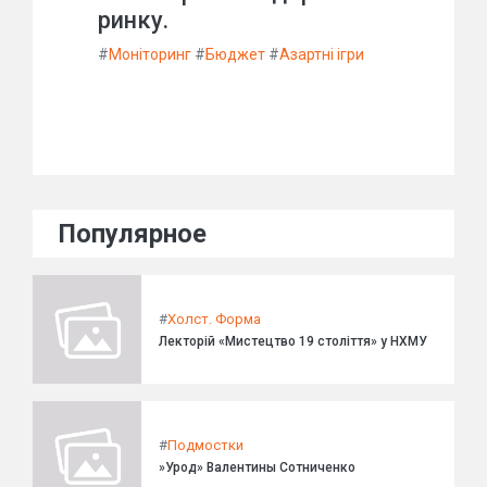
ринку.
#
Моніторинг
#
Бюджет
#
Азартні ігри
Популярное
#
Холст. Форма
Лекторій «Мистецтво 19 століття» у НХМУ
#
Подмостки
»Урод» Валентины Сотниченко