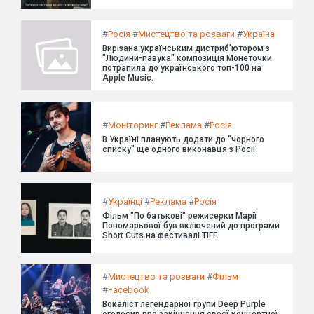
#
Росія
#
Мистецтво та розваги
#
Україна
Вирізана українським дистриб'ютором з
"Людини-павука" композиція Монеточки
потрапила до українського топ-100 на
Apple Music.
#
Моніторинг
#
Реклама
#
Росія
В Україні планують додати до "чорного
списку" ще одного виконавця з Росії.
#
Українці
#
Реклама
#
Росія
Фільм "По батькові" режисерки Марії
Пономарьової був включений до програми
Short Cuts на фестивалі TIFF.
#
Мистецтво та розваги
#
Фільм
#
Facebook
Вокаліст легендарної групи Deep Purple
оголосив про закінчення своєї концертної