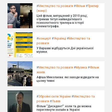
#
Мистецтво та розваги
#
Фільм
#
Трилер
(жанр)
Цей фільм, випущений у 2010 році,
отримав титул найвидатнішого
психологічного трилера в історії
кінематографа.
#
концерт
#
Українці
#
Мистецтво та
розваги
У Варшаві відбудуться Дні української
музики.
#
Мистецтво та розваги
#
Музика
#
Фільм
жахів
Афіша Миколаєва: які заходи відвідати на
цьому тижні
#
Збройні сили України
#
Мистецтво та
розваги
#
Львів
Фільм "Дисидент": коли та де можна
переглянути онлайн в Україні