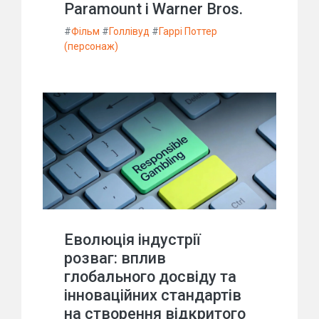
Paramount і Warner Bros.
#
Фільм
#
Голлівуд
#
Гаррі Поттер
(персонаж)
Еволюція індустрії
розваг: вплив
глобального досвіду та
інноваційних стандартів
на створення відкритого