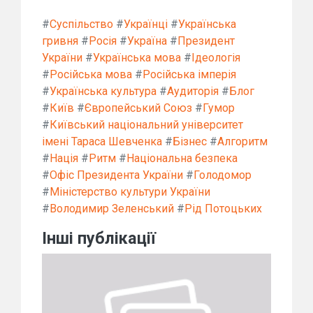
#
Суспільство
#
Українці
#
Українська
гривня
#
Росія
#
Україна
#
Президент
України
#
Українська мова
#
Ідеологія
#
Російська мова
#
Російська імперія
#
Українська культура
#
Аудиторія
#
Блог
#
Київ
#
Європейський Союз
#
Гумор
#
Київський національний університет
імені Тараса Шевченка
#
Бізнес
#
Алгоритм
#
Нація
#
Ритм
#
Національна безпека
#
Офіс Президента України
#
Голодомор
#
Міністерство культури України
#
Володимир Зеленський
#
Рід Потоцьких
Інші публікації