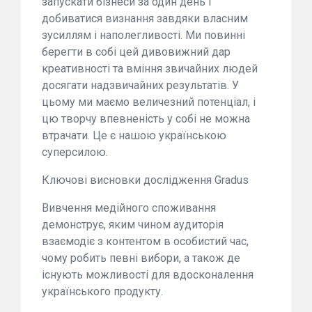
запускати бізнеси за один день і
добиватися визнання завдяки власним
зусиллям і наполегливості. Ми повинні
берегти в собі цей дивовижний дар
креативності та вміння звичайних людей
досягати надзвичайних результатів. У
цьому ми маємо величезний потенціал, і
цю творчу впевненість у собі не можна
втрачати. Це є нашою українською
суперсилою.
Ключові висновки дослідження Gradus
Вивчення медійного споживання
демонструє, яким чином аудиторія
взаємодіє з контентом в особистий час,
чому робить певні вибори, а також де
існують можливості для вдосконалення
українського продукту.