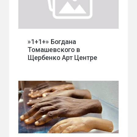
»1+1+» Богдана
Томашевского в
Щербенко Арт Центре