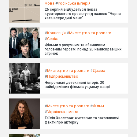
мова
#
Російська імперія
26 серпня відбудеться показ
кураторського проєкту під назвою "Чорна
хата всередині мене".
#
Концепція
#
Мистецтво та розваги
#
Серіал
Фільми з розумним та обачливим
головним героєм: понад 20 найяскравіших
стрічок
#
Мистецтво та розваги
#
Драма
#
Підприємництво
Непроникні детективні історії: 20
найвідоміших фільмів у цьому жанрі
#
Мистецтво та розваги
#
Фільм
#
Українська мова
Таїсія Хвостова: життєпис та захоплюючі
факти про акторку