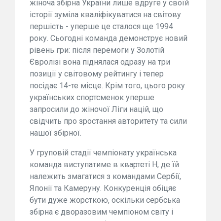
жіноча збірна України лише вдруге у своїй
історії зуміла кваліфікуватися на світову
першість - уперше це сталося ще 1994
року. Сьогодні команда демонструє новий
рівень гри: після перемоги у Золотій
Євролізі вона піднялася одразу на три
позиції у світовому рейтингу і тепер
посідає 14-те місце. Крім того, цього року
українських спортсменок уперше
запросили до жіночої Ліги націй, що
свідчить про зростання авторитету та сили
нашої збірної.
У груповій стадії чемпіонату українська
команда виступатиме в квартеті H, де їй
належить змагатися з командами Сербії,
Японії та Камеруну. Конкуренція обіцяє
бути дуже жорсткою, оскільки сербська
збірна є дворазовим чемпіоном світу і