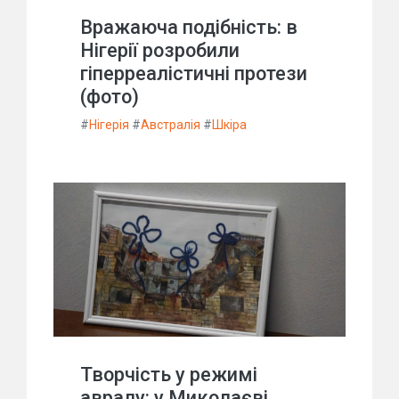
Вражаюча подібність: в
Нігерії розробили
гіперреалістичні протези
(фото)
#
Нігерія
#
Австралія
#
Шкіра
Творчість у режимі
авралу: у Миколаєві