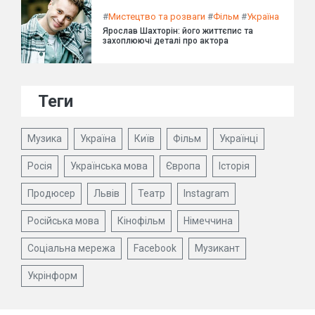
#
Мистецтво та розваги
#
Фільм
#
Україна
Ярослав Шахторін: його життєпис та
захоплюючі деталі про актора
Теги
Музика
Україна
Київ
Фільм
Українці
Росія
Українська мова
Європа
Історія
Продюсер
Львів
Театр
Instagram
Російська мова
Кінофільм
Німеччина
Соціальна мережа
Facebook
Музикант
Укрінформ