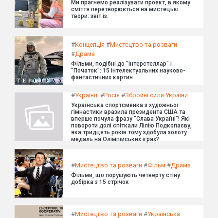
Ми прагнемо реалізувати проект, в якому
сміття перетворюється на мистецькі
твори: звіт із.
#
Концепція
#
Мистецтво та розваги
#
Драма
Фільми, подібні до "Інтерстеллар" і
"Початок": 15 інтелектуальних науково-
фантастичних картин
#
Українці
#
Росія
#
Збройні сили України
Українська спортсменка з художньої
гімнастики вразила президента США та
вперше почула фразу "Слава Україні"! Які
повороти долі спіткали Лілію Подкопаєву,
яка тридцять років тому здобула золоту
медаль на Олімпійських іграх?
#
Мистецтво та розваги
#
Фільм
#
Драма
Фільми, що порушують четверту стіну:
добірка з 15 стрічок
#
Мистецтво та розваги
#
Українська