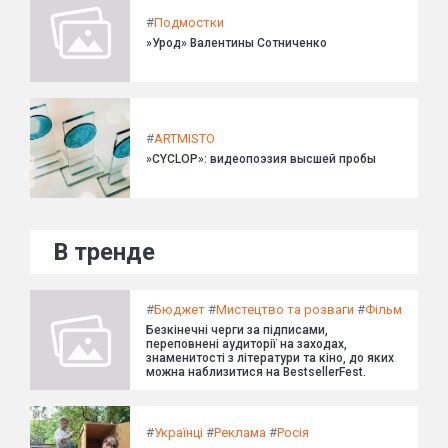
#
Подмостки
»Урод» Валентины Сотниченко
#
ARTMISTO
»CYCLOP»: видеопоэзия высшей пробы
В тренде
#
Бюджет
#
Мистецтво та розваги
#
Фільм
Безкінечні черги за підписами,
переповнені аудиторії на заходах,
знаменитості з літератури та кіно, до яких
можна наблизитися на BestsellerFest.
#
Українці
#
Реклама
#
Росія