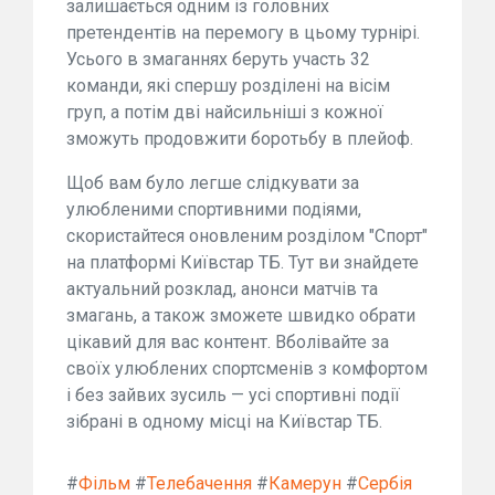
залишається одним із головних
претендентів на перемогу в цьому турнірі.
Усього в змаганнях беруть участь 32
команди, які спершу розділені на вісім
груп, а потім дві найсильніші з кожної
зможуть продовжити боротьбу в плейоф.
Щоб вам було легше слідкувати за
улюбленими спортивними подіями,
скористайтеся оновленим розділом "Спорт"
на платформі Київстар ТБ. Тут ви знайдете
актуальний розклад, анонси матчів та
змагань, а також зможете швидко обрати
цікавий для вас контент. Вболівайте за
своїх улюблених спортсменів з комфортом
і без зайвих зусиль — усі спортивні події
зібрані в одному місці на Київстар ТБ.
#
Фільм
#
Телебачення
#
Камерун
#
Сербія