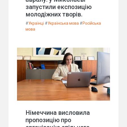
запустили експозицію
молодіжних творів.
#
Українці
#
Українська мова
#
Російська
мова
Німеччина висловила
пропозицію про