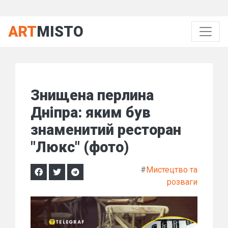
ART
MISTO
Знищена перлина
Дніпра: яким був
знаменитий ресторан
"Люкс" (фото)
#
Мистецтво та
розваги