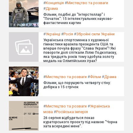
#
Концепція
#
Мистецтво та розваги
#
Драма
Фільми, подібні до "Інтерстеллар" і
"Початок": 15 інтелектуальних науково-
фантастичних картин
#
Українці
#
Росія
#
Збройні сили України
Українська спортсменка з художньої
гімнастики вразила президента США та
вперше почула фразу "Слава Україні"! Які
повороти долі спіткали Лілію Подкопаєву,
яка тридцять років тому здобула золоту
медаль на Олімпійських іграх?
#
Мистецтво та розваги
#
Фільм
#
Драма
Фільми, що порушують четверту стіну:
добірка з 15 стрічок
#
Мистецтво та розваги
#
Українська
мова
#
Російська імперія
26 серпня відбудеться показ
кураторського проєкту під назвою "Чорна
хата всередині мене".