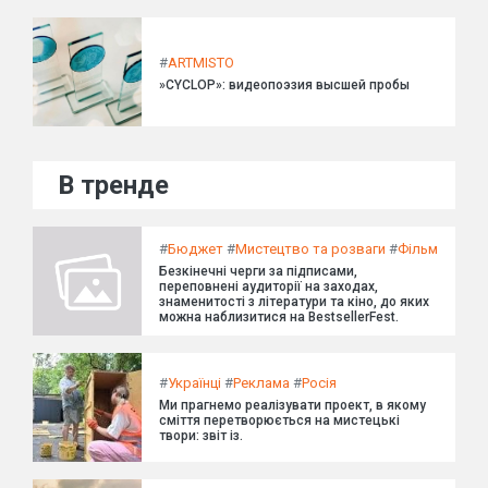
#
ARTMISTO
»CYCLOP»: видеопоэзия высшей пробы
В тренде
#
Бюджет
#
Мистецтво та розваги
#
Фільм
Безкінечні черги за підписами,
переповнені аудиторії на заходах,
знаменитості з літератури та кіно, до яких
можна наблизитися на BestsellerFest.
#
Українці
#
Реклама
#
Росія
Ми прагнемо реалізувати проект, в якому
сміття перетворюється на мистецькі
твори: звіт із.