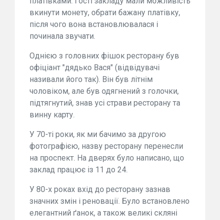
платівками. Гості закладу мали можливість
вкинути монету, обрати бажану платівку,
після чого вона встановлювалася і
починала звучати.
Однією з головних фішок ресторану був
офіціант "дядько Вася" (відвідувачі
називали його так). Він був літнім
чоловіком, але був одягнений з голочки,
підтягнутий, знав усі страви ресторану та
винну карту.
У 70-ті роки, як ми бачимо за другою
фотографією, назву ресторану перенесли
на проспект. На дверях було написано, що
заклад працює із 11 до 24.
У 80-х роках вхід до ресторану зазнав
значних змін і реновації. Було встановлено
елегантний ґанок, а також великі скляні