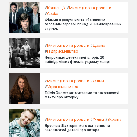
#
Концепція
#
Мистецтво та розваги
#
Серіал
Фільми з розумним та обачливим
головним героєм: понад 20 найяскравіших
стрічок
#
Мистецтво та розваги
#
Драма
#
Підприємництво
Непроникні детективні історії: 20
найвідоміших фільмів у цьому жанрі
#
Мистецтво та розваги
#
Фільм
#
Українська мова
Таїсія Хвостова: життєпис та захоплюючі
факти про акторку
#
Мистецтво та розваги
#
Фільм
#
Україна
Ярослав Шахторін: його життєпис та
захоплюючі деталі про актора