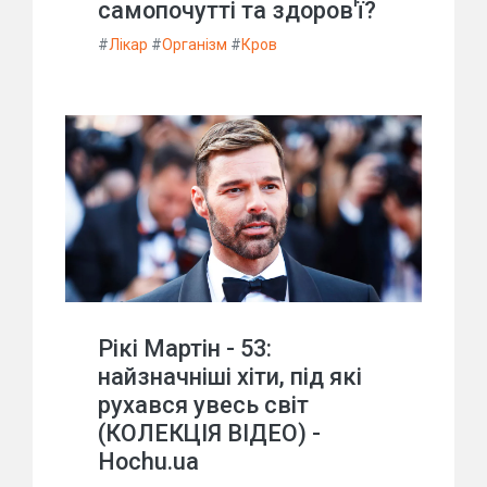
самопочутті та здоров'ї?
#
Лікар
#
Організм
#
Кров
Рікі Мартін - 53:
найзначніші хіти, під які
рухався увесь світ
(КОЛЕКЦІЯ ВІДЕО) -
Hochu.ua