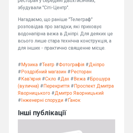
ресторан у середині двохтисячних,
збудували "Сіті-Центр".
Нагадаємо, що раніше "Телеграф"
розповідав про загадки, які приховує
водонапірна вежа в Дніпрі. Для деяких це
всього лише стара технічна конструкція, а
для інших - практично священне місце.
#
Музика
#
Театр
#
Фотографія
#
Дніпро
#
Роздрібний магазин
#
Ресторан
#
Кав'ярня
#
Скло
#
Дах
#
Вежа
#
Брошура
(вулична)
#
Перекриття
#
Проспект Дмитра
Яворницького
#
Дмитро Яворницький
#
Інженерні споруди
#
Ґанок
Інші публікації