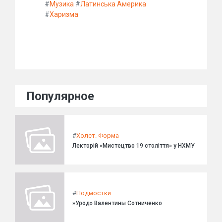
#
Музика
#
Латинська Америка
#
Харизма
Популярное
#
Холст. Форма
Лекторій «Мистецтво 19 століття» у НХМУ
#
Подмостки
»Урод» Валентины Сотниченко