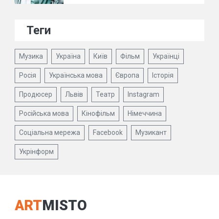
Теги
Музика
Україна
Київ
Фільм
Українці
Росія
Українська мова
Європа
Історія
Продюсер
Львів
Театр
Instagram
Російська мова
Кінофільм
Німеччина
Соціальна мережа
Facebook
Музикант
Укрінформ
ART
MISTO