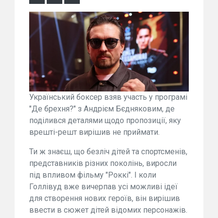
Український боксер взяв участь у програмі
"Де брехня?" з Андрієм Бєдняковим, де
поділився деталями щодо пропозиції, яку
врешті-решт вирішив не приймати.
Ти ж знаєш, що безліч дітей та спортсменів,
представників різних поколінь, виросли
під впливом фільму "Роккі". І коли
Голлівуд вже вичерпав усі можливі ідеї
для створення нових героїв, він вирішив
ввести в сюжет дітей відомих персонажів.