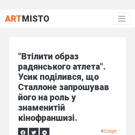
ART
MISTO
"Втілити образ
радянського атлета".
Усик поділився, що
Сталлоне запрошував
його на роль у
знаменитій
кінофраншизі.
#
Спорт