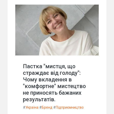
Пастка "мистця, що
страждає від голоду":
Чому вкладення в
"комфортне" мистецтво
не приносять бажаних
результатів.
#
Україна
#
Бренд
#
Підприємництво