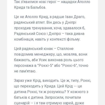
Так з'явилися нові герої — нащадки Аполло
Крида та Бальбоа.
Це не Аполло Крид, а радше Іван Драго,
радянський атлет. Він десь у Дніпрі
проходив тренування, хоча, здавалося б,
Радянський Союз і Дніпро – така дивна
комбінація, навіть у контексті фільму.
Цей радянський юнак – Сталлоне
повідомив менеджеру, що, мовляв, вони
бажають, аби Усик виконав роль цього
персонажа в "Роккі-5" або "Роккі-6", точно
не пам'ятаю.
Зараз уже Крід, виходить. Це ж, типу, Роккі,
що переходить у Крида. Цей Крід -- це
дитина Роккі, ти ж розумієш? У кожного з
батьків є дитина. Запросили, почитали
сценарій -- і я там отримую харей, дуже