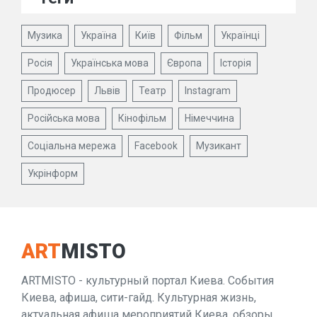
Музика
Україна
Київ
Фільм
Українці
Росія
Українська мова
Європа
Історія
Продюсер
Львів
Театр
Instagram
Російська мова
Кінофільм
Німеччина
Соціальна мережа
Facebook
Музикант
Укрінформ
ART
MISTO
ARTMISTO - культурный портал Киева. События
Киева, афиша, сити-гайд. Культурная жизнь,
актуальная афиша мероприятий Киева, обзоры,