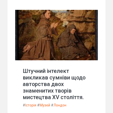
Штучний інтелект
викликав сумніви щодо
авторства двох
знаменитих творів
мистецтва XV століття.
#
Історія
#
Музей
#
Лондон