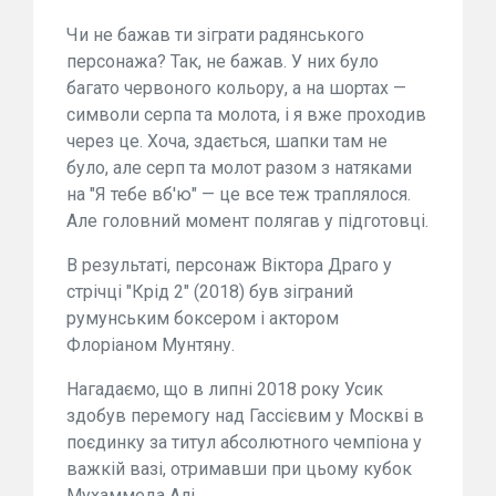
Чи не бажав ти зіграти радянського
персонажа? Так, не бажав. У них було
багато червоного кольору, а на шортах —
символи серпа та молота, і я вже проходив
через це. Хоча, здається, шапки там не
було, але серп та молот разом з натяками
на "Я тебе вб'ю" — це все теж траплялося.
Але головний момент полягав у підготовці.
В результаті, персонаж Віктора Драго у
стрічці "Крід 2" (2018) був зіграний
румунським боксером і актором
Флоріаном Мунтяну.
Нагадаємо, що в липні 2018 року Усик
здобув перемогу над Гассієвим у Москві в
поєдинку за титул абсолютного чемпіона у
важкій вазі, отримавши при цьому кубок
Мухаммеда Алі.