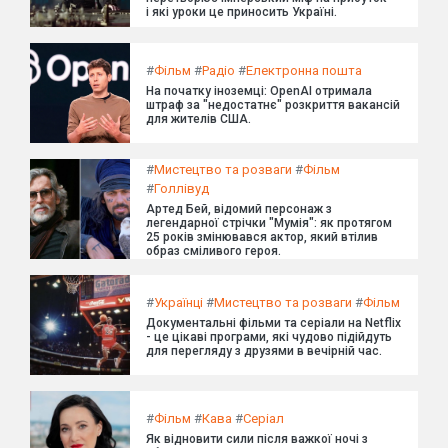
і які уроки це приносить Україні.
#
Фільм
#
Радіо
#
Електронна пошта
На початку іноземці: OpenAI отримала
штраф за "недостатнє" розкриття вакансій
для жителів США.
#
Мистецтво та розваги
#
Фільм
#
Голлівуд
Артед Бей, відомий персонаж з
легендарної стрічки "Мумія": як протягом
25 років змінювався актор, який втілив
образ сміливого героя.
#
Українці
#
Мистецтво та розваги
#
Фільм
Документальні фільми та серіали на Netflix
- це цікаві програми, які чудово підійдуть
для перегляду з друзями в вечірній час.
#
Фільм
#
Кава
#
Серіал
Як відновити сили після важкої ночі з