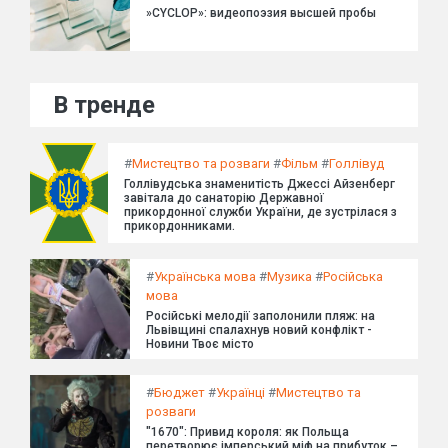
»CYCLOP»: видеопоэзия высшей пробы
В тренде
#
Мистецтво та розваги
#
Фільм
#
Голлівуд
Голлівудська знаменитість Джессі Айзенберг
завітала до санаторію Державної
прикордонної служби України, де зустрілася з
прикордонниками.
#
Українська мова
#
Музика
#
Російська
мова
Російські мелодії заполонили пляж: на
Львівщині спалахнув новий конфлікт -
Новини Твоє місто
#
Бюджет
#
Українці
#
Мистецтво та
розваги
"1670": Привид короля: як Польща
перетворює імперський міф на прибуток –