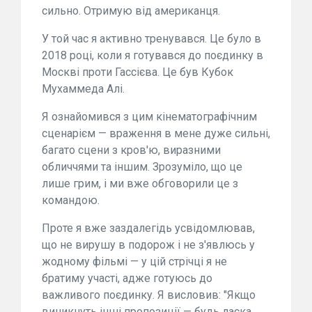
сильно. Отримую від американця.
У той час я активно тренувався. Це було в
2018 році, коли я готувався до поєдинку в
Москві проти Гассієва. Це був Кубок
Мухаммеда Алі.
Я ознайомився з цим кінематографічним
сценарієм — враження в мене дуже сильні,
багато сцени з кров'ю, виразними
обличчями та іншим. Зрозуміло, що це
лише грим, і ми вже обговорили це з
командою.
Проте я вже заздалегідь усвідомлював,
що не вирушу в подорож і не з'явлюсь у
жодному фільмі — у цій стрічці я не
братиму участі, адже готуюсь до
важливого поєдинку. Я висловив: "Якщо
виникнуть інші пропозиції — будь ласка,