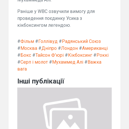
Раніше у WBC озвучили вимогу для
проведення поєдинку Усика з
кікбоксингом легендою.
#
Фільм
#
Голлівуд
#
Радянський Союз
#
Москва
#
Дніпро
#
Лондон
#
Американці
#
Бокс
#
Тайсон Ф'юрі
#
Кікбоксинг
#
Роккі
#
Серп і молот
#
Мухаммед Алі
#
Важка
вага
Інші публікації