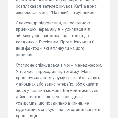
розплакався, зателефонував Каті, а вона
заспокоює мене: "Не плач". І я зупинився.
Олександр підкреслив, що основною
причиною, через яку він ухилився від
зйомок у фільмі, стала підготовка до
поєдинку з Гассієвим. Проте, існували й
інші фактори, які вплинули на його
рішення.
Сталлоне спілкувався з моїм менеджером.
У той час я проходив підготовку. Мені
пропонували певну суму грошей за участь
у зйомках або запис інтерв'ю, або сказати
щось у певний момент. Відмовитися було
дійсно важко, але через рік-два я
усвідомив, що правильно вчинив, не
піддавшись спокусі і не погодившись на ці
пропозиції.