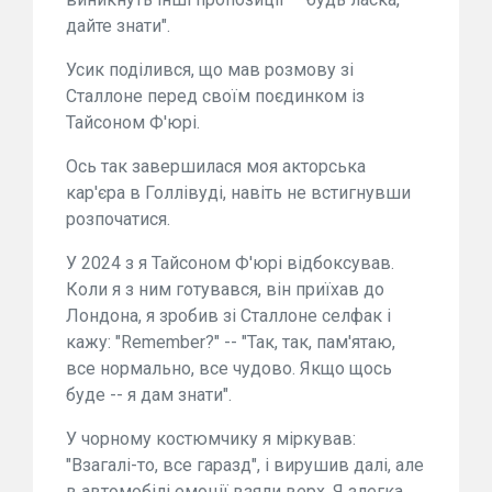
дайте знати".
Усик поділився, що мав розмову зі
Сталлоне перед своїм поєдинком із
Тайсоном Ф'юрі.
Ось так завершилася моя акторська
кар'єра в Голлівуді, навіть не встигнувши
розпочатися.
У 2024 з я Тайсоном Ф'юрі відбоксував.
Коли я з ним готувався, він приїхав до
Лондона, я зробив зі Сталлоне селфак і
кажу: "Remember?" -- "Так, так, пам'ятаю,
все нормально, все чудово. Якщо щось
буде -- я дам знати".
У чорному костюмчику я міркував:
"Взагалі-то, все гаразд", і вирушив далі, але
в автомобілі емоції взяли верх. Я злегка