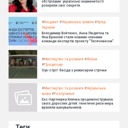
обстрілами: українські знаменитості
розкрили свої секрети.
#
Бюджет
#
Українська гривня
#
Уряд
України
Володимир Войтенко, Анна Людигіна та
Яна Брензей стали новими членами
команди експертів проекту "Тисячовесни".
#
Мистецтво та розваги
#
Фільм
#
Продюсер
Оук-стріт: бесіда з режисером стрічки
#
Мистецтво та розваги
#
Українська
мова
#
Розлучення
Екс-партнерка Кличка продемонструвала
своїх дорослих дітей: генетичні риси мера
вразили шанувальників.
Теги