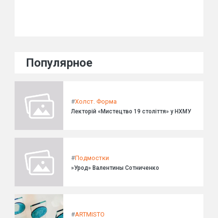
Популярное
#
Холст. Форма
Лекторій «Мистецтво 19 століття» у НХМУ
#
Подмостки
»Урод» Валентины Сотниченко
#
ARTMISTO