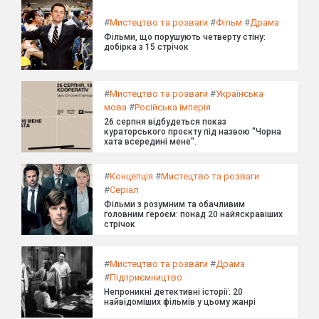
#
Мистецтво та розваги
#
Фільм
#
Драма
Фільми, що порушують четверту стіну:
добірка з 15 стрічок
#
Мистецтво та розваги
#
Українська
мова
#
Російська імперія
26 серпня відбудеться показ
кураторського проєкту під назвою "Чорна
хата всередині мене".
#
Концепція
#
Мистецтво та розваги
#
Серіал
Фільми з розумним та обачливим
головним героєм: понад 20 найяскравіших
стрічок
#
Мистецтво та розваги
#
Драма
#
Підприємництво
Непроникні детективні історії: 20
найвідоміших фільмів у цьому жанрі