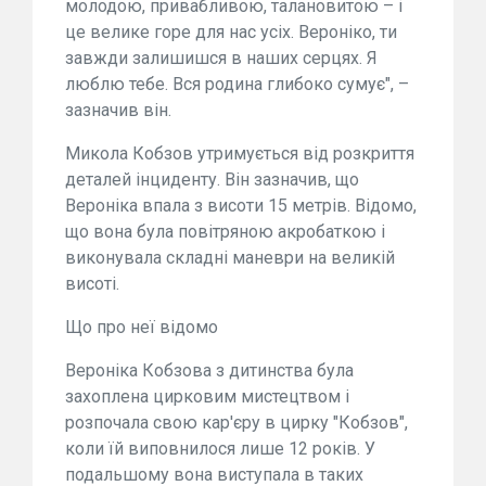
молодою, привабливою, талановитою – і
це велике горе для нас усіх. Вероніко, ти
завжди залишишся в наших серцях. Я
люблю тебе. Вся родина глибоко сумує", –
зазначив він.
Микола Кобзов утримується від розкриття
деталей інциденту. Він зазначив, що
Вероніка впала з висоти 15 метрів. Відомо,
що вона була повітряною акробаткою і
виконувала складні маневри на великій
висоті.
Що про неї відомо
Вероніка Кобзова з дитинства була
захоплена цирковим мистецтвом і
розпочала свою кар'єру в цирку "Кобзов",
коли їй виповнилося лише 12 років. У
подальшому вона виступала в таких