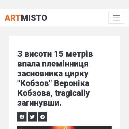
ART
MISTO
З висоти 15 метрів
впала племінниця
засновника цирку
"Кобзов" Вероніка
Кобзова, tragically
загинувши.