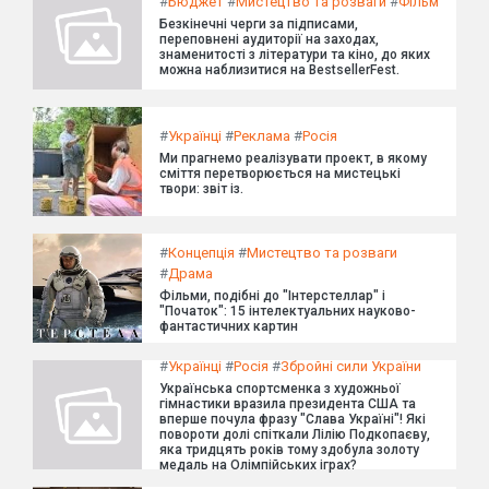
#
Бюджет
#
Мистецтво та розваги
#
Фільм
Безкінечні черги за підписами,
переповнені аудиторії на заходах,
знаменитості з літератури та кіно, до яких
можна наблизитися на BestsellerFest.
#
Українці
#
Реклама
#
Росія
Ми прагнемо реалізувати проект, в якому
сміття перетворюється на мистецькі
твори: звіт із.
#
Концепція
#
Мистецтво та розваги
#
Драма
Фільми, подібні до "Інтерстеллар" і
"Початок": 15 інтелектуальних науково-
фантастичних картин
#
Українці
#
Росія
#
Збройні сили України
Українська спортсменка з художньої
гімнастики вразила президента США та
вперше почула фразу "Слава Україні"! Які
повороти долі спіткали Лілію Подкопаєву,
яка тридцять років тому здобула золоту
медаль на Олімпійських іграх?