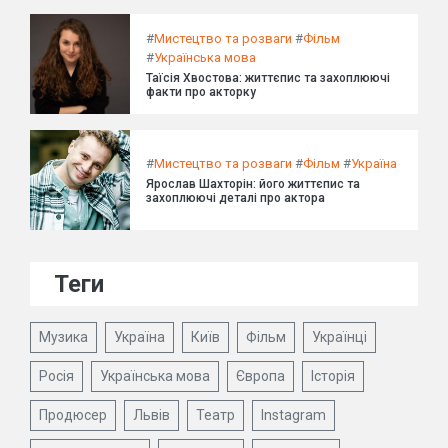
#
Мистецтво та розваги
#
Фільм
#
Українська мова
Таїсія Хвостова: життєпис та захоплюючі
факти про акторку
#
Мистецтво та розваги
#
Фільм
#
Україна
Ярослав Шахторін: його життєпис та
захоплюючі деталі про актора
Теги
Музика
Україна
Київ
Фільм
Українці
Росія
Українська мова
Європа
Історія
Продюсер
Львів
Театр
Instagram