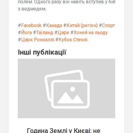
полем. Одного разу він навіть вступив у бій
з ведмедем.
#
Facebook
#
Канада
#
Китай (регіон)
#
Спорт
#
Йога
#
Таїланд
#
Цирк
#
Хокей на льоду
#
Цирк Ронкаллі
#
Кубок Стенлі
Інші публікації
Година Землі у Києві: не