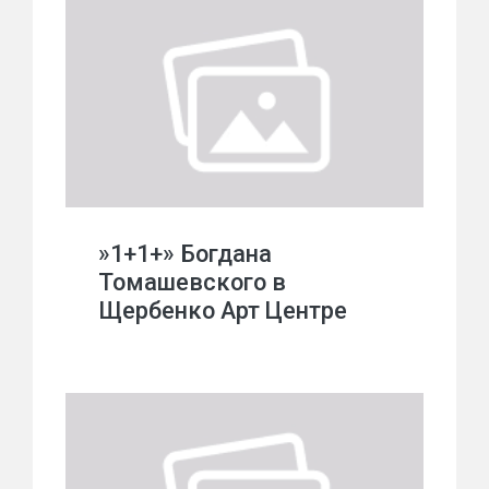
»1+1+» Богдана
Томашевского в
Щербенко Арт Центре