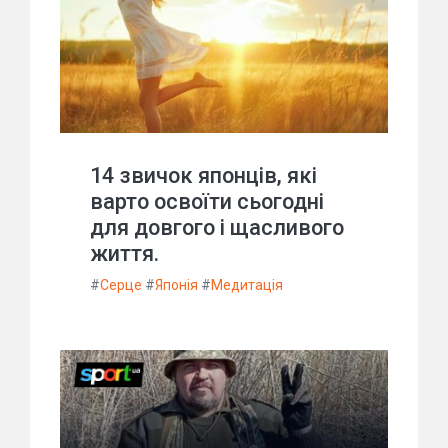
14 звичок японців, які
варто освоїти сьогодні
для довгого і щасливого
життя.
#
Серце
#
Японія
#
Медитація