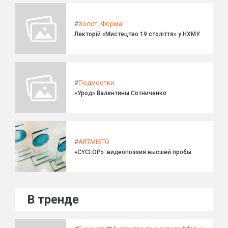
#
Холст. Форма
Лекторій «Мистецтво 19 століття» у НХМУ
#
Подмостки
»Урод» Валентины Сотниченко
#
ARTMISTO
»CYCLOP»: видеопоэзия высшей пробы
В тренде