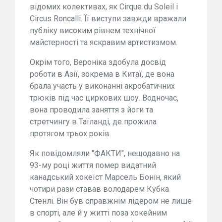
відомих колективах, як Cirque du Soleil і
Circus Roncalli. Її виступи завжди вражали
публіку високим рівнем технічної
майстерності та яскравим артистизмом.
Окрім того, Вероніка здобула досвід
роботи в Азії, зокрема в Китаї, де вона
брала участь у виконанні акробатичних
трюків під час циркових шоу. Водночас,
вона проводила заняття з йоги та
стретчингу в Таїланді, де прожила
протягом трьох років.
Як повідомляли "ФАКТИ", нещодавно на
93-му році життя помер видатний
канадський хокеїст Марсель Бонін, який
чотири рази ставав володарем Кубка
Стенлі. Він був справжнім лідером не лише
в спорті, але й у житті поза хокейним