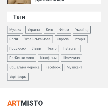
українських акторів.
Теги
Музика
Україна
Київ
Фільм
Українці
Росія
Українська мова
Європа
Історія
Продюсер
Львів
Театр
Instagram
Російська мова
Кінофільм
Німеччина
Соціальна мережа
Facebook
Музикант
Укрінформ
ART
MISTO