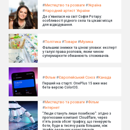
#
Мистецтво та розваги
#
Україна
#
Народний артист України
Де з'явилася на світ Софія Ротару:
особливості рідного села та цікаві місця
для відвідування.
#
Політика
#
Товари
#
Музика
Фальшиві знижки та цінові уловки: експерт
у галузі права розповів, яким чином
супермаркети обманюють споживачів.
#
Фільм
#
Європейський Союз
#
Канада
Перший на старті: OnePlus 15 вже має
бета-версію ColorOS.
#
Мистецтво та розваги
#
Фільм
#
Інтернет
"Люди стануть лише похибкою": згідно з
прогнозами компанії Cloudflare, через
п'ять років обсяг трафіку, що генерують
боти, буде в тисячу разів більшим, ніж
трафік реальних користувачів.