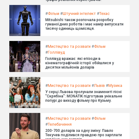
#
Фільм
#
Штучний інтелект
#
Техас
Mitsubishi також розпочала розробку
гуманоїдних роботів і має намір випускати
тисячу одиниць щомісяця.
#
Мистецтво та розваги
#
Фільм
#
Голлівуд
Голлівуд вражає: які епізоди в
кінематографічній історії обійшлися у
десятки мільйонів доларів
#
Мистецтво та розваги
#
Львів
#
Музика
У серці Львова пролунали знамениті пісні
"Скрябіна": MONATIK підготував унікальне
попурі до виходу фільму про Кузьму.
#
Мистецтво та розваги
#
Фільм
#
Телебачення
200-700 доларів за одну зміну: Павло
Текучев поділився правдою про зарплати