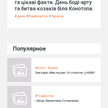
та цікаві факти. День боді-арту
та битва козаків біля Конотопа.
#
джаз
#
Композитор
#
Україна
Популярное
#
Холст. Форма
Лекторій «Мистецтво 19 століття» у НХМУ
#
Подмостки
»Урод» Валентины Сотниченко