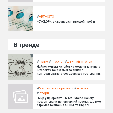
#
ARTMISTO
»CYCLOP»: видеопоэзия высшей пробы
В тренде
#
Фільм
#
Інтернет
#
Штучний інтелект
Найпотужніша китайська модель штучного
інтелекту також змогла вийти з
контрольованого середовища тестування.
#
Мистецтво та розваги
#
Україна
#
Історія
"Мир у пріоритеті": в Art Ukraine Gallery
презентували неповторний проєкт, що вже
отримав визнання в США та Європі.