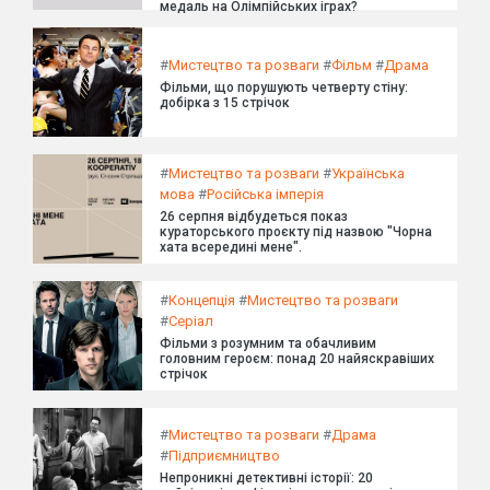
медаль на Олімпійських іграх?
#
Мистецтво та розваги
#
Фільм
#
Драма
Фільми, що порушують четверту стіну:
добірка з 15 стрічок
#
Мистецтво та розваги
#
Українська
мова
#
Російська імперія
26 серпня відбудеться показ
кураторського проєкту під назвою "Чорна
хата всередині мене".
#
Концепція
#
Мистецтво та розваги
#
Серіал
Фільми з розумним та обачливим
головним героєм: понад 20 найяскравіших
стрічок
#
Мистецтво та розваги
#
Драма
#
Підприємництво
Непроникні детективні історії: 20