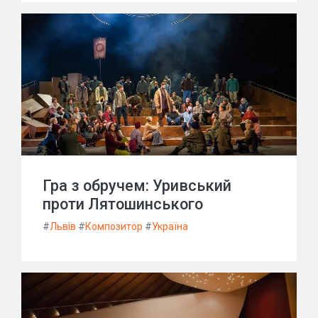
Гра з обручем: Уривський
проти Лятошинського
#
Львів
#
Композитор
#
Україна