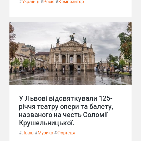
#
Українці
#
Росія
#
Композитор
У Львові відсвяткували 125-
річчя театру опери та балету,
названого на честь Соломії
Крушельницької.
#
Львів
#
Музика
#
Фортеця