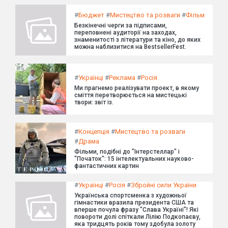
#
Бюджет
#
Мистецтво та розваги
#
Фільм
Безкінечні черги за підписами,
переповнені аудиторії на заходах,
знаменитості з літератури та кіно, до яких
можна наблизитися на BestsellerFest.
#
Українці
#
Реклама
#
Росія
Ми прагнемо реалізувати проект, в якому
сміття перетворюється на мистецькі
твори: звіт із.
#
Концепція
#
Мистецтво та розваги
#
Драма
Фільми, подібні до "Інтерстеллар" і
"Початок": 15 інтелектуальних науково-
фантастичних картин
#
Українці
#
Росія
#
Збройні сили України
Українська спортсменка з художньої
гімнастики вразила президента США та
вперше почула фразу "Слава Україні"! Які
повороти долі спіткали Лілію Подкопаєву,
яка тридцять років тому здобула золоту