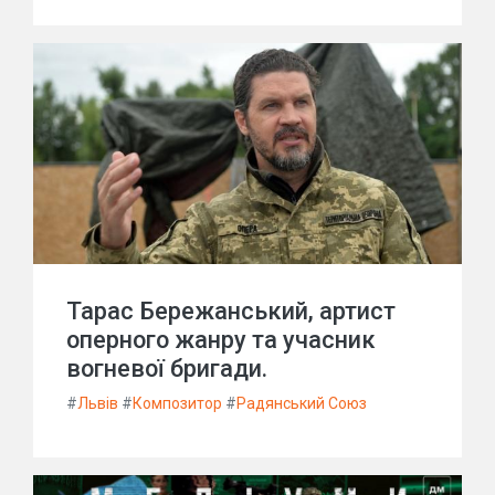
Тарас Бережанський, артист
оперного жанру та учасник
вогневої бригади.
#
Львів
#
Композитор
#
Радянський Союз