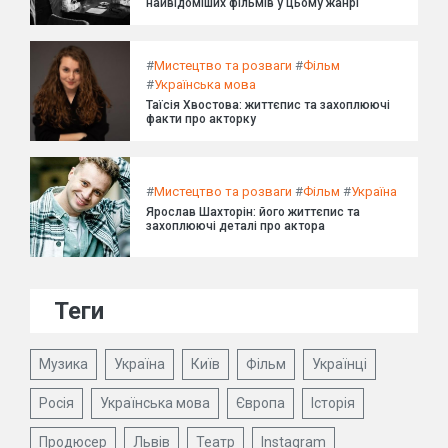
найвідоміших фільмів у цьому жанрі
#
Мистецтво та розваги
#
Фільм
#
Українська мова
Таїсія Хвостова: життєпис та захоплюючі
факти про акторку
#
Мистецтво та розваги
#
Фільм
#
Україна
Ярослав Шахторін: його життєпис та
захоплюючі деталі про актора
Теги
Музика
Україна
Київ
Фільм
Українці
Росія
Українська мова
Європа
Історія
Продюсер
Львів
Театр
Instagram