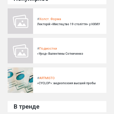
#
Холст. Форма
Лекторій «Мистецтво 19 століття» у НХМУ
#
Подмостки
»Урод» Валентины Сотниченко
#
ARTMISTO
»CYCLOP»: видеопоэзия высшей пробы
В тренде