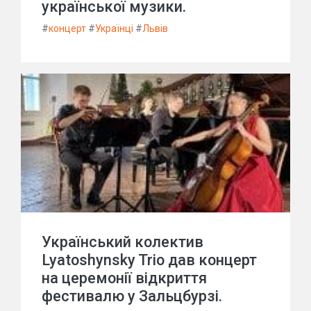
української музики.
#
концерт
#
Українці
#
Львів
Український колектив
Lyatoshynsky Trio дав концерт
на церемонії відкриття
фестивалю у Зальцбурзі.