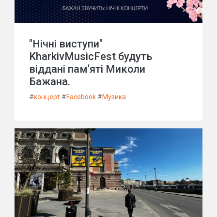
"Нічні виступи"
KharkivMusicFest будуть
віддані пам'яті Миколи
Бажана.
#
концерт
#
Facebook
#
Музика