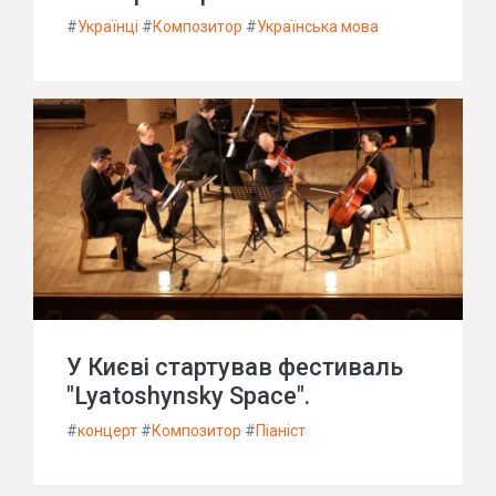
#
Українці
#
Композитор
#
Українська мова
У Києві стартував фестиваль
"Lyatoshynsky Space".
#
концерт
#
Композитор
#
Піаніст