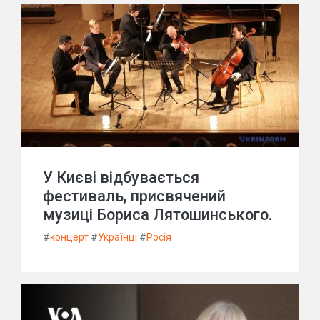
У Києві відбувається
фестиваль, присвячений
музиці Бориса Лятошинського.
#
концерт
#
Українці
#
Росія