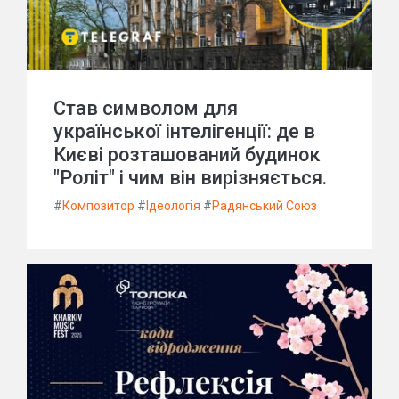
Став символом для
української інтелігенції: де в
Києві розташований будинок
"Роліт" і чим він вирізняється.
#
Композитор
#
Ідеологія
#
Радянський Союз