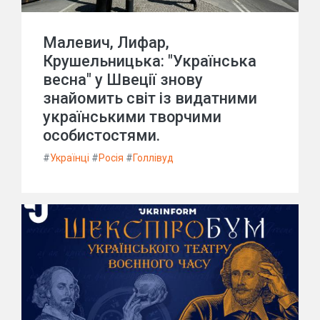
Малевич, Лифар,
Крушельницька: "Українська
весна" у Швеції знову
знайомить світ із видатними
українськими творчими
особистостями.
#
Українці
#
Росія
#
Голлівуд