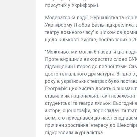
присутніх у Укрінформі.
Модераторка події, журналістка та кері
Укрінформу Любов Базів підкреслила, 
театру воєнного часу" є цілком свідом
щодо кількості вистав, поставлених з 2
"Можливо, ми могли б назвати цю подію
Проте вирішили використати слово БУМ,
підвищений інтерес до певної теми. Сам
цього геніального драматурга. Згідно з
року в українських театрах було постав
Географія цих вистав досить різноманіт
ставили як національні, так і незалежні
студентські та театри ляльок. Сьогодні 
актори, сценографи, перекладачі та теат
всім, хто приєднався до нас, і сподіва
причини зростання інтересу до Шекспіра
підкреслила журналістка.