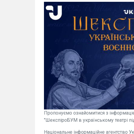
Пропонуємо ознайомитися з інформацією
"ШекспіроБУМ в українському театрі під
Національне інформаційне агентство У