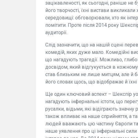
зацікавленості, як сьогодні, раніше не
його творчості, їхні вистави викликали
середовищі: обговорювали, хто як інте
помітити. Проте після 2014 року Шексп
аудиторії.
Слід зазначити, що на нашій сцені пере
комедій, яких дуже мало. Комедійні вис
що нагадують трагедії. Можливо, глибок
досвідом, який відгукується в кожному 
став близьким не лише митцям, але й 
його словах щось, що відображає й їхні
Ще один ключовий аспект – Шекспір уо
нагадують інфернальні істоти, що пер
русалки, відьми, які відіграють значну
також впливає на наше сприйняття, а т
людей вважають цю частину Європи так
наше уявлення про ці інфернальні сили