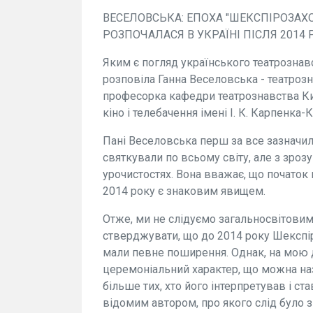
ВЕСЕЛОВСЬКА: ЕПОХА "ШЕКСПІРОЗАХ
РОЗПОЧАЛАСЯ В УКРАЇНІ ПІСЛЯ 2014 
Яким є погляд українського театрознавс
розповіла Ганна Веселовська - театроз
професорка кафедри театрознавства Киї
кіно і телебачення імені І. К. Карпенка-
Пані Веселовська перш за все зазначил
святкували по всьому світу, але з зроз
урочистостях. Вона вважає, що початок п
2014 року є знаковим явищем.
Отже, ми не слідуємо загальносвітовим
стверджувати, що до 2014 року Шекспір 
мали певне поширення. Однак, на мою д
церемоніальний характер, що можна на
більше тих, хто його інтерпретував і ст
відомим автором, про якого слід було зн