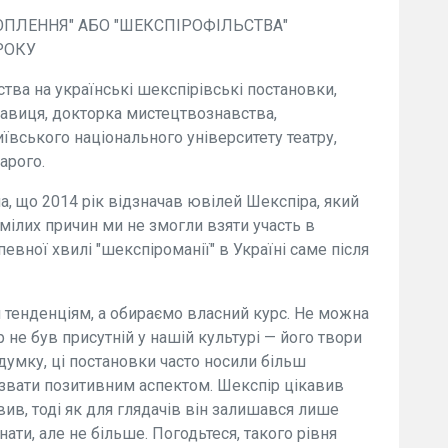
ОПЛЕННЯ" АБО "ШЕКСПІРОФІЛЬСТВА"
РОКУ
тва на українські шекспірівські постановки,
навиця, докторка мистецтвознавства,
вського національного університету театру,
Карого.
а, що 2014 рік відзначав ювілей Шекспіра, який
умілих причин ми не змогли взяти участь в
евної хвилі "шекспіроманії" в Україні саме після
 тенденціям, а обираємо власний курс. Не можна
не був присутній у нашій культурі — його твори
умку, ці постановки часто носили більш
звати позитивним аспектом. Шекспір цікавив
авив, тоді як для глядачів він залишався лише
ати, але не більше. Погодьтеся, такого рівня