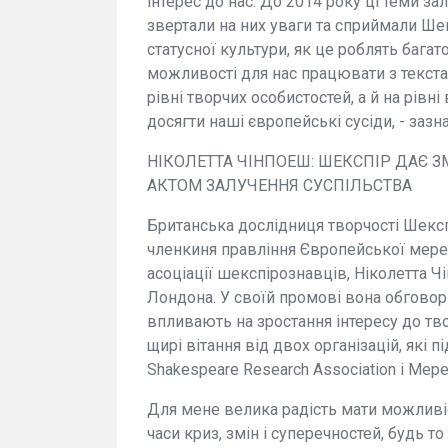
інтерес до нас. До 2014 року ці теми з
звертали на них уваги та сприймали Ше
статусної культури, як це роблять бага
можливості для нас працювати з текстам
рівні творчих особистостей, а й на рівн
досягти наші європейські сусіди, - заз
НІКОЛЕТТА ЧІНПОЕШ: ШЕКСПІР ДАЄ З
АКТОМ ЗАЛУЧЕННЯ СУСПІЛЬСТВА
Британська дослідниця творчості Шексп
членкиня правління Європейської мере
асоціації шекспірознавців, Ніколетта Чі
Лондона. У своїй промові вона обговорил
впливають на зростання інтересу до тв
щирі вітання від двох організацій, які 
Shakespeare Research Association і Мер
Для мене велика радість мати можливіс
часи криз, змін і суперечностей, будь т