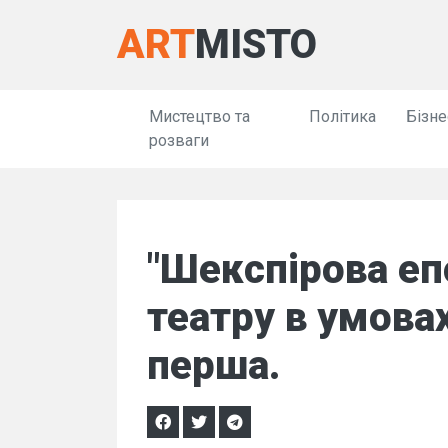
ART
MISTO
Мистецтво та
Політика
Бізне
розваги
"Шекспірова еп
театру в умовах
перша.