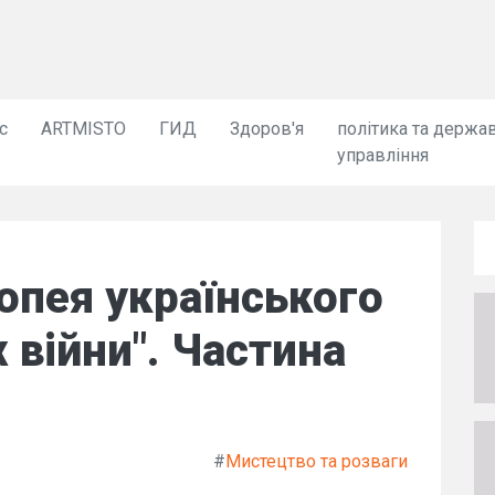
с
ARTMISTO
ГИД
Здоров'я
політика та держа
управління
опея українського
 війни". Частина
#
Мистецтво та розваги