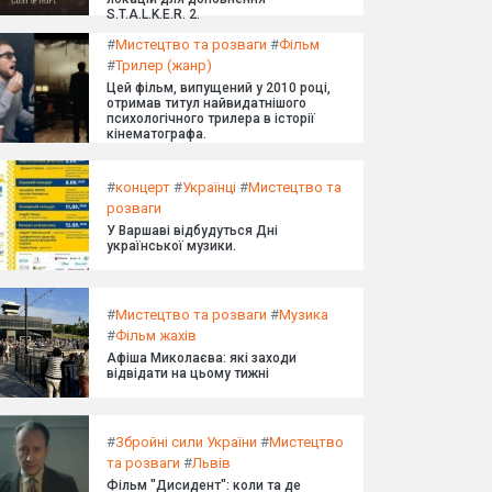
S.T.A.L.K.E.R. 2.
#
Мистецтво та розваги
#
Фільм
#
Трилер (жанр)
Цей фільм, випущений у 2010 році,
отримав титул найвидатнішого
психологічного трилера в історії
кінематографа.
#
концерт
#
Українці
#
Мистецтво та
розваги
У Варшаві відбудуться Дні
української музики.
#
Мистецтво та розваги
#
Музика
#
Фільм жахів
Афіша Миколаєва: які заходи
відвідати на цьому тижні
#
Збройні сили України
#
Мистецтво
та розваги
#
Львів
Фільм "Дисидент": коли та де