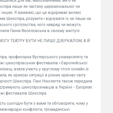
алишалися для нас малозначними, ми б не
кспіра лише як частину церемоніальної чи
то інших. Я вважаю, що це відкриває великі
и Шекспіра, розуміти і відчувати їх не лише на
і всього суспільства, чого навряд чи можуть
начила Ганна Веселовська в своєму виступі.
МОГУ ТЕАТРУ БУТИ НЕ ЛИШЕ ДЗЕРКАЛОМ, А Й
іра, професорка Вустерського університету та
жі шекспірівських фестивалів і Європейської
нпоеш, взяла участь у круглому столі онлайн із
а, як кризові ситуації в різних країнах світу
орчості Шекспіра. Пані Ніколетта також передала
підтримують шекспірознавців в Україні - European
ежі фестивалів Шекспіра.
ть сьогодні бути з вами та обговорити, чому у
о міжнародні конфлікти, громадянські