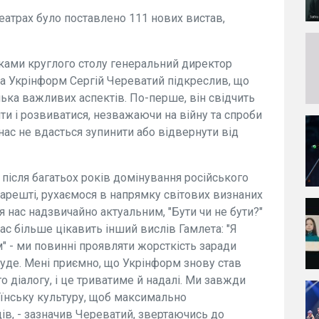
еатрах було поставлено 111 нових вистав,
иками круглого столу генеральний директор
ва Укрінформ Сергій Череватий підкреслив, що
лька важливих аспектів. По-перше, він свідчить
ти і розвиватися, незважаючи на війну та спроби
 нас не вдасться зупинити або відвернути від
після багатьох років домінування російського
нарешті, рухаємося в напрямку світових визнаних
я нас надзвичайно актуальним, "Бути чи не бути?"
нас більше цікавить інший вислів Гамлета: "Я
 - ми повинні проявляти жорсткість заради
буде. Мені приємно, що Укрінформ знову став
діалогу, і це триватиме й надалі. Ми завжди
аїнську культуру, щоб максимально
в, - зазначив Череватий, звертаючись до