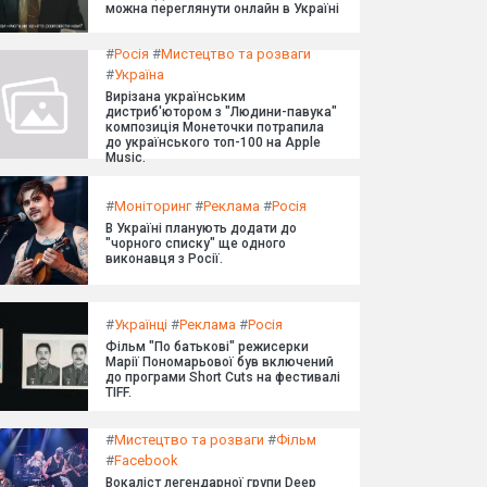
можна переглянути онлайн в Україні
#
Росія
#
Мистецтво та розваги
#
Україна
Вирізана українським
дистриб'ютором з "Людини-павука"
композиція Монеточки потрапила
до українського топ-100 на Apple
Music.
#
Моніторинг
#
Реклама
#
Росія
В Україні планують додати до
"чорного списку" ще одного
виконавця з Росії.
#
Українці
#
Реклама
#
Росія
Фільм "По батькові" режисерки
Марії Пономарьової був включений
до програми Short Cuts на фестивалі
TIFF.
#
Мистецтво та розваги
#
Фільм
#
Facebook
Вокаліст легендарної групи Deep