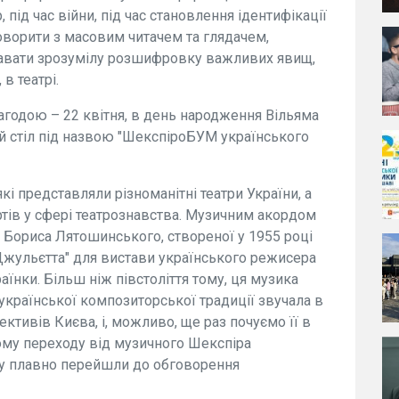
 під час війни, під час становлення ідентифікації
оворити з масовим читачем та глядачем,
давати зрозумілу розшифровку важливих явищ,
в театрі.
агодою – 22 квітня, в день народження Вільяма
й стіл під назвою "ШекспіроБУМ українського
які представляли різноманітні театри України, а
ртів у сфері театрознавства. Музичним акордом
и Бориса Лятошинського, створеної у 1955 році
 Джульєтта" для вистави українського режисера
аїнки. Більш ніж півстоліття тому, ця музика
країнської композиторської традиції звучала в
ктивів Києва, і, можливо, ще раз почуємо її в
ому переходу від музичного Шекспіра
лу плавно перейшли до обговорення