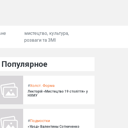
вне
мистецтво, культура,
розваги та ЗМІ
Популярное
#
Холст. Форма
Лекторій «Мистецтво 19 століття» у
НХМУ
#
Подмостки
»Урод» Валентины Сотниченко