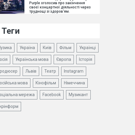
Purple оголосив про закінчення
своєї концертної діяльності через
труднощі зі здоров'ям.
Теги
узика
Україна
Київ
Фільм
Українці
осія
Українська мова
Європа
Історія
родюсер
Львів
Театр
Instagram
осійська мова
Кінофільм
Німеччина
оціальна мережа
Facebook
Музикант
крінформ