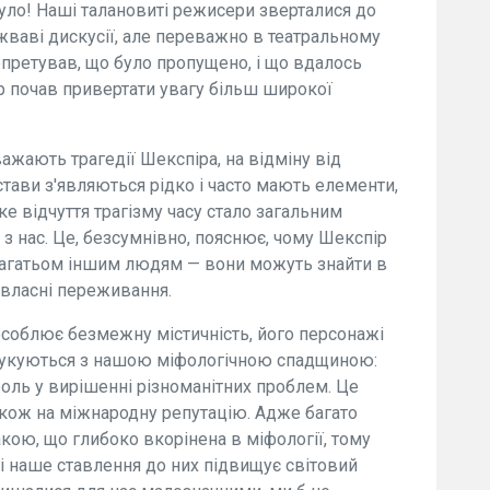
 було! Наші талановиті режисери зверталися до
 жваві дискусії, але переважно в театральному
рпретував, що було пропущено, і що вдалось
ір почав привертати увагу більш широкої
важають трагедії Шекспіра, на відміну від
тави з'являються рідко і часто мають елементи,
е відчуття трагізму часу стало загальним
з нас. Це, безсумнівно, пояснює, чому Шекспір
багатьом іншим людям — вони можуть знайти в
 власні переживання.
соблює безмежну містичність, його персонажі
егукуються з нашою міфологічною спадщиною:
 роль у вирішенні різноманітних проблем. Це
акож на міжнародну репутацію. Адже багато
ою, що глибоко вкорінена в міфології, тому
 і наше ставлення до них підвищує світовий