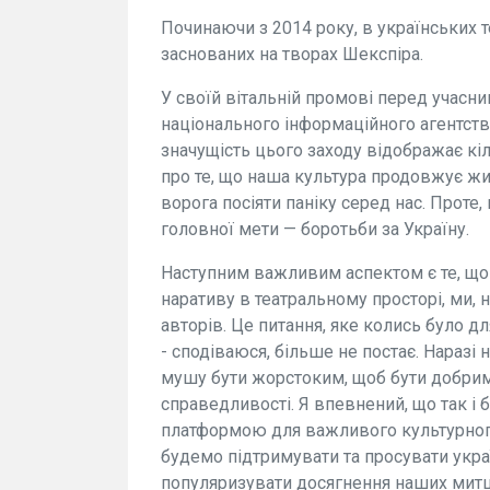
Починаючи з 2014 року, в українських т
заснованих на творах Шекспіра.
У своїй вітальній промові перед учасн
національного інформаційного агентст
значущість цього заходу відображає кі
про те, що наша культура продовжує жи
ворога посіяти паніку серед нас. Проте,
головної мети — боротьби за Україну.
Наступним важливим аспектом є те, що 
наративу в театральному просторі, ми, 
авторів. Це питання, яке колись було дл
- сподіваюся, більше не постає. Наразі 
мушу бути жорстоким, щоб бути добрим"
справедливості. Я впевнений, що так і 
платформою для важливого культурного 
будемо підтримувати та просувати укр
популяризувати досягнення наших митці