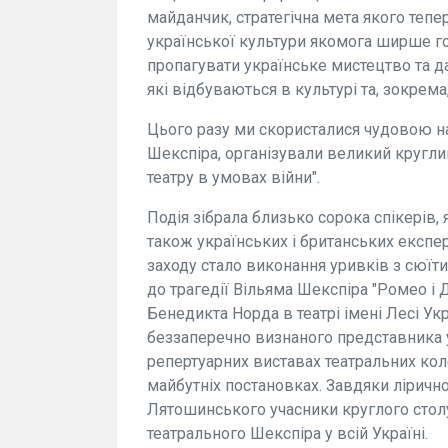
майданчик, стратегічна мета якого тепер,
української культури якомога ширше г
пропагувати українське мистецтво та 
які відбуваються в культурі та, зокрема, 
Цього разу ми скористалися чудовою н
Шекспіра, організували великий кругли
театру в умовах війни".
Подія зібрала близько сорока спікерів, 
також українських і британських експе
заходу стало виконання уривків з сюїт
до трагедії Вільяма Шекспіра "Ромео і
Бенедикта Норда в театрі імені Лесі Укр
беззаперечно визнаного представника у
репертуарних виставах театральних коле
майбутніх постановках. Завдяки ліричн
Лятошинського учасники круглого сто
театрального Шекспіра у всій Україні.