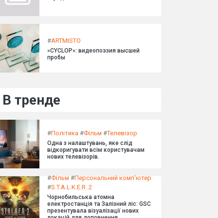
#
ARTMISTO
»CYCLOP»: видеопоэзия высшей
пробы
В тренде
#
Політика
#
Фільм
#
Телевізор
Одна з налаштувань, яке слід
відкоригувати всім користувачам
нових телевізорів.
#
Фільм
#
Персональний комп'ютер
#
S.T.A.L.K.E.R. 2
Чорнобильська атомна
електростанція та Залізний ліс: GSC
презентувала візуалізації нових
локацій для доповнення