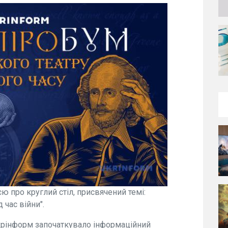
 про круглий стіл, присвячений темі:
 час війни".
крінформ започаткувало інформаційний