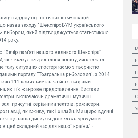
вниця відділу стратегічних комунікацій
що назва заходу "ШекспіроБУМ українського
им вибором, який підтверджується статистикою
014 року.
М
 ʺВечір пам'яті нашого великого Шекспіраʺ.
 яке вказує на зростання попиту, ажіотаж та
Р
е таку ситуацію спостерігаємо з творчістю
П
 даними порталу ʺТеатральна риболовляʺ, з 2014
лено 111 нових вистав за його творами.
Р
на, як і їх жанрове представлення. Вистави
 театри, включаючи драматичні, музичні,
С
в залі присутні керівники театрів, режисери,
У
рознавці, як вживу, так і онлайн. Ми щиро вдячні
ємося, що наша дискусія допоможе зрозуміти
 в цей складний час для нашої країни," -