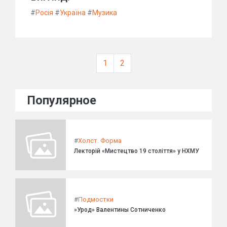
#
Росія
#
Україна
#
Музика
1
2
Популярное
#
Холст. Форма
Лекторій «Мистецтво 19 століття» у НХМУ
#
Подмостки
»Урод» Валентины Сотниченко