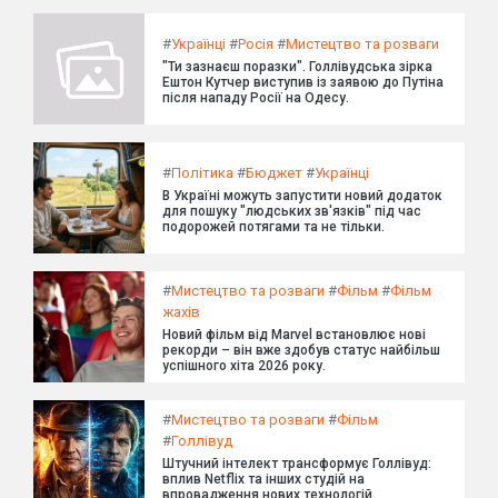
#
Українці
#
Росія
#
Мистецтво та розваги
"Ти зазнаєш поразки". Голлівудська зірка
Ештон Кутчер виступив із заявою до Путіна
після нападу Росії на Одесу.
#
Політика
#
Бюджет
#
Українці
В Україні можуть запустити новий додаток
для пошуку "людських зв'язків" під час
подорожей потягами та не тільки.
#
Мистецтво та розваги
#
Фільм
#
Фільм
жахів
Новий фільм від Marvel встановлює нові
рекорди – він вже здобув статус найбільш
успішного хіта 2026 року.
#
Мистецтво та розваги
#
Фільм
#
Голлівуд
Штучний інтелект трансформує Голлівуд:
вплив Netflix та інших студій на
впровадження нових технологій.