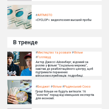
#
ARTMISTO
»CYCLOP»: видеопоэзия высшей пробы
В тренде
#
Мистецтво та розваги
#
Фільм
#
Голлівуд
Актор Джессі Айзенберг, відомий за
роллю у фільмі "Соціальна мережа",
завітав до реабілітаційного центру, щоб
підтримати поранених
військовослужбовців: подробиці.
#
Бюджет
#
Фільм
#
Радянський Союз
Гроші більше не будуть витікати: 16
"золотих" порад від німецьких експертів
для економії.