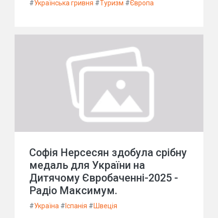
#
Українська гривня
#
Туризм
#
Європа
Софія Нерсесян здобула срібну
медаль для України на
Дитячому Євробаченні-2025 -
Радіо Максимум.
#
Україна
#
Іспанія
#
Швеція