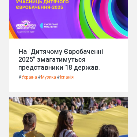
На "Дитячому Євробаченні
2025" змагатимуться
представники 18 держав.
#
Україна
#
Музика
#
Іспанія