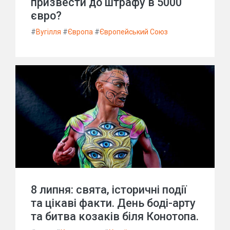
призвести до штрафу в 5000
євро?
#
Вугілля
#
Європа
#
Європейський Союз
8 липня: свята, історичні події
та цікаві факти. День боді-арту
та битва козаків біля Конотопа.