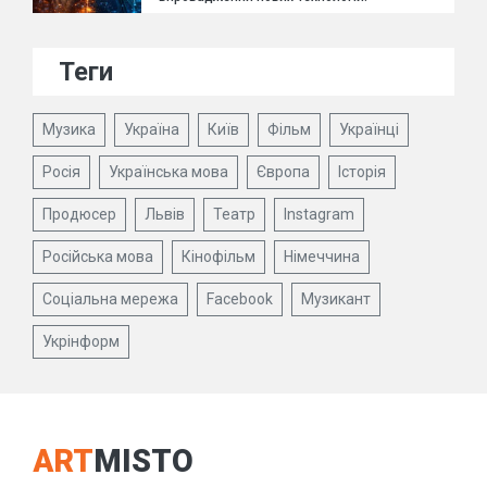
Теги
Музика
Україна
Київ
Фільм
Українці
Росія
Українська мова
Європа
Історія
Продюсер
Львів
Театр
Instagram
Російська мова
Кінофільм
Німеччина
Соціальна мережа
Facebook
Музикант
Укрінформ
ART
MISTO