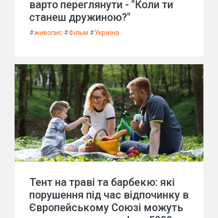
варто переглянути - "Коли ти
станеш дружиною?"
#
живопис
#
Фільм
#
Україна
Тент на траві та барбекю: які
порушення під час відпочинку в
Європейському Союзі можуть