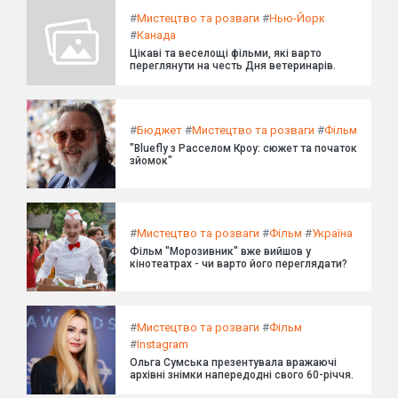
#
Мистецтво та розваги
#
Нью-Йорк
#
Канада
Цікаві та веселощі фільми, які варто
переглянути на честь Дня ветеринарів.
#
Бюджет
#
Мистецтво та розваги
#
Фільм
"Bluefly з Расселом Кроу: сюжет та початок
зйомок"
#
Мистецтво та розваги
#
Фільм
#
Україна
Фільм "Морозивник" вже вийшов у
кінотеатрах - чи варто його переглядати?
#
Мистецтво та розваги
#
Фільм
#
Instagram
Ольга Сумська презентувала вражаючі
архівні знімки напередодні свого 60-річчя.