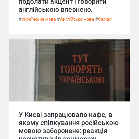
подолати акцент і говорити
англійською впевнено.
#
Українська мова
#
Англійська мова
#
Серіал
У Києві запрацювало кафе, в
якому спілкування російською
мовою заборонене: реакція
користувачів соцмереж.