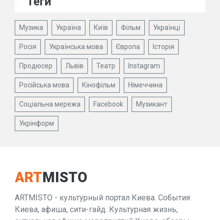
Теги
Музика
Україна
Київ
Фільм
Українці
Росія
Українська мова
Європа
Історія
Продюсер
Львів
Театр
Instagram
Російська мова
Кінофільм
Німеччина
Соціальна мережа
Facebook
Музикант
Укрінформ
ART
MISTO
ARTMISTO - культурный портал Киева. События
Киева, афиша, сити-гайд. Культурная жизнь,