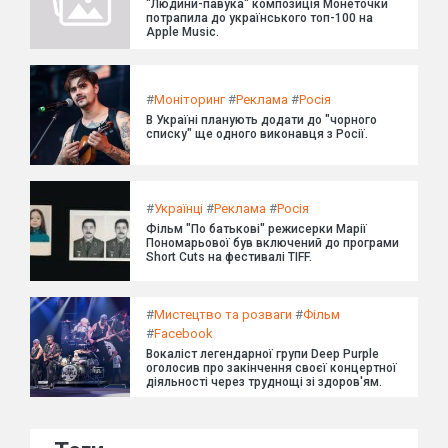
"Людини-павука" композиція Монеточки
потрапила до українського топ-100 на
Apple Music.
#
Моніторинг
#
Реклама
#
Росія
В Україні планують додати до "чорного
списку" ще одного виконавця з Росії.
#
Українці
#
Реклама
#
Росія
Фільм "По батькові" режисерки Марії
Пономарьової був включений до програми
Short Cuts на фестивалі TIFF.
#
Мистецтво та розваги
#
Фільм
#
Facebook
Вокаліст легендарної групи Deep Purple
оголосив про закінчення своєї концертної
діяльності через труднощі зі здоров'ям.