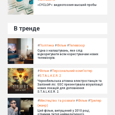
»CYCLOP»: видеопоэзия высшей пробы
В тренде
#
Політика
#
Фільм
#
Телевізор
Одна з налаштувань, яке слід
відкоригувати всім користувачам нових
телевізорів.
#
Фільм
#
Персональний комп'ютер
#
S.T.A.L.K.E.R. 2
Чорнобильська атомна електростанція та
Залізний ліс: GSC презентувала візуалізації
нових локацій для доповнення
S.T.A.L.K.E.R. 2.
#
Мистецтво та розваги
#
Фільм
#
Трилер
(жанр)
Цей фільм, випущений у 2010 році,
отримав титул найвидатнішого