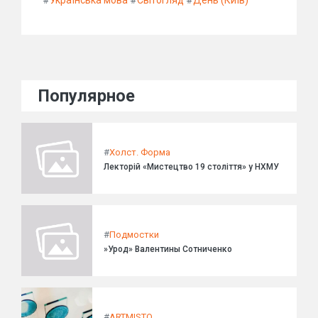
#
Українська мова
#
Світогляд
#
День (Київ)
Популярное
#
Холст. Форма
Лекторій «Мистецтво 19 століття» у НХМУ
#
Подмостки
»Урод» Валентины Сотниченко
#
ARTMISTO