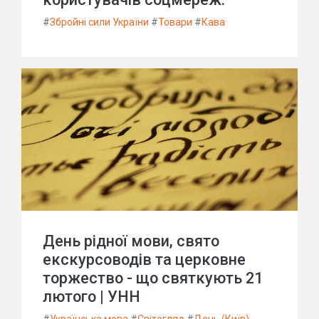
#
Збройні сили України
#
Товари
#
Кава
День рідної мови, свято
екскурсоводів та церковне
торжество - що святкують 21
лютого | УНН