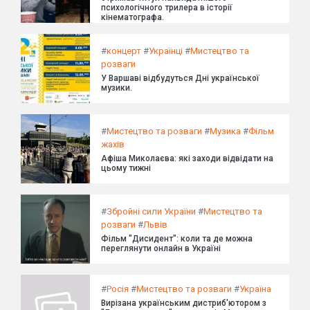
психологічного трилера в історії
кінематографа.
#
концерт
#
Українці
#
Мистецтво та
розваги
У Варшаві відбудуться Дні української
музики.
#
Мистецтво та розваги
#
Музика
#
Фільм
жахів
Афіша Миколаєва: які заходи відвідати на
цьому тижні
#
Збройні сили України
#
Мистецтво та
розваги
#
Львів
Фільм "Дисидент": коли та де можна
переглянути онлайн в Україні
#
Росія
#
Мистецтво та розваги
#
Україна
Вирізана українським дистриб'ютором з