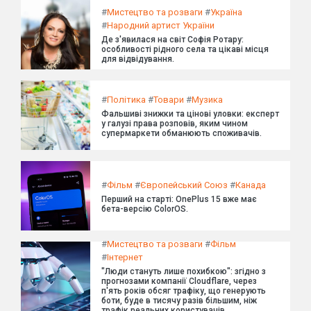
#
Мистецтво та розваги
#
Україна
#
Народний артист України
Де з'явилася на світ Софія Ротару:
особливості рідного села та цікаві місця
для відвідування.
#
Політика
#
Товари
#
Музика
Фальшиві знижки та цінові уловки: експерт
у галузі права розповів, яким чином
супермаркети обманюють споживачів.
#
Фільм
#
Європейський Союз
#
Канада
Перший на старті: OnePlus 15 вже має
бета-версію ColorOS.
#
Мистецтво та розваги
#
Фільм
#
Інтернет
"Люди стануть лише похибкою": згідно з
прогнозами компанії Cloudflare, через
п'ять років обсяг трафіку, що генерують
боти, буде в тисячу разів більшим, ніж
трафік реальних користувачів.