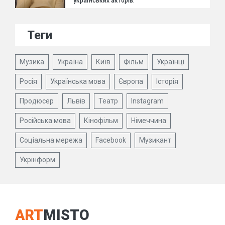
українських акторів.
Теги
Музика
Україна
Київ
Фільм
Українці
Росія
Українська мова
Європа
Історія
Продюсер
Львів
Театр
Instagram
Російська мова
Кінофільм
Німеччина
Соціальна мережа
Facebook
Музикант
Укрінформ
ART
MISTO