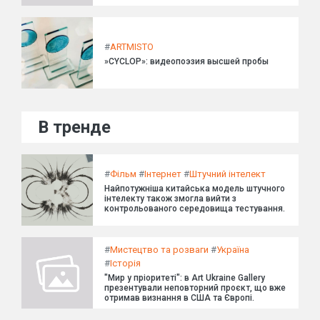
#
ARTMISTO
»CYCLOP»: видеопоэзия высшей пробы
В тренде
#
Фільм
#
Інтернет
#
Штучний інтелект
Найпотужніша китайська модель штучного
інтелекту також змогла вийти з
контрольованого середовища тестування.
#
Мистецтво та розваги
#
Україна
#
Історія
"Мир у пріоритеті": в Art Ukraine Gallery
презентували неповторний проєкт, що вже
отримав визнання в США та Європі.