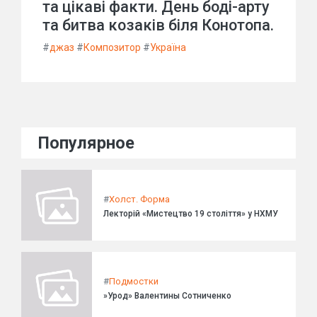
та цікаві факти. День боді-арту
та битва козаків біля Конотопа.
#
джаз
#
Композитор
#
Україна
Популярное
#
Холст. Форма
Лекторій «Мистецтво 19 століття» у НХМУ
#
Подмостки
»Урод» Валентины Сотниченко