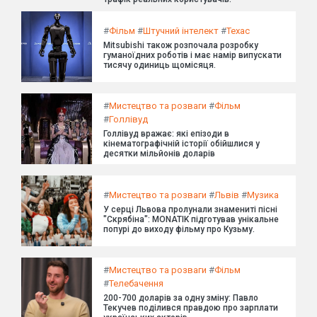
#
Фільм
#
Штучний інтелект
#
Техас
Mitsubishi також розпочала розробку
гуманоїдних роботів і має намір випускати
тисячу одиниць щомісяця.
#
Мистецтво та розваги
#
Фільм
#
Голлівуд
Голлівуд вражає: які епізоди в
кінематографічній історії обійшлися у
десятки мільйонів доларів
#
Мистецтво та розваги
#
Львів
#
Музика
У серці Львова пролунали знамениті пісні
"Скрябіна": MONATIK підготував унікальне
попурі до виходу фільму про Кузьму.
#
Мистецтво та розваги
#
Фільм
#
Телебачення
200-700 доларів за одну зміну: Павло
Текучев поділився правдою про зарплати