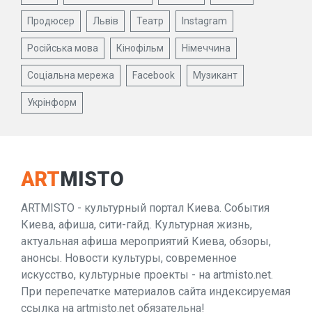
Продюсер
Львів
Театр
Instagram
Російська мова
Кінофільм
Німеччина
Соціальна мережа
Facebook
Музикант
Укрінформ
ART
MISTO
ARTMISTO - культурный портал Киева. События
Киева, афиша, сити-гайд. Культурная жизнь,
актуальная афиша мероприятий Киева, обзоры,
анонсы. Новости культуры, современное
искусство, культурные проекты - на artmisto.net.
При перепечатке материалов сайта индексируемая
ссылка на artmisto.net обязательна!