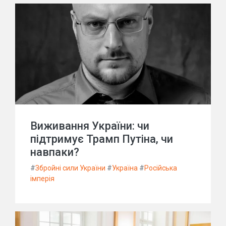
Виживання України: чи
підтримує Трамп Путіна, чи
навпаки?
#
Збройні сили України
#
Україна
#
Російська
імперія