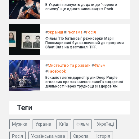
В Україні планують додати до "чорного
списку" ще одного виконавця з Росії.
#
Українці
#
Реклама
#
Росія
Фільм "По батькові" режисерки Марії
Пономарьової був включений до програми
Short Cuts на фестивалі TIFF.
#
Мистецтво та розваги
#
Фільм
#
Facebook
Вокаліст легендарної групи Deep Purple
оголосив про закінчення своєї концертної
діяльності через труднощі зі здоров'ям.
Теги
Музика
Україна
Київ
Фільм
Українці
Росія
Українська мова
Європа
Історія