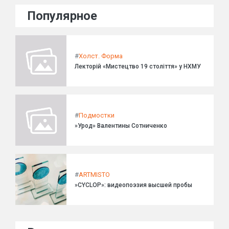
Популярное
#
Холст. Форма
Лекторій «Мистецтво 19 століття» у НХМУ
#
Подмостки
»Урод» Валентины Сотниченко
#
ARTMISTO
»CYCLOP»: видеопоэзия высшей пробы