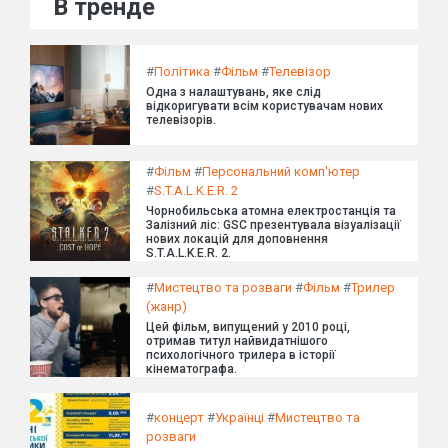
В тренде
#
Політика
#
Фільм
#
Телевізор
Одна з налаштувань, яке слід
відкоригувати всім користувачам нових
телевізорів.
#
Фільм
#
Персональний комп'ютер
#
S.T.A.L.K.E.R. 2
Чорнобильська атомна електростанція та
Залізний ліс: GSC презентувала візуалізації
нових локацій для доповнення
S.T.A.L.K.E.R. 2.
#
Мистецтво та розваги
#
Фільм
#
Трилер
(жанр)
Цей фільм, випущений у 2010 році,
отримав титул найвидатнішого
психологічного трилера в історії
кінематографа.
#
концерт
#
Українці
#
Мистецтво та
розваги