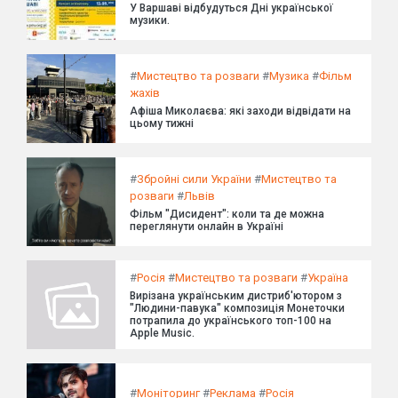
У Варшаві відбудуться Дні української
музики.
#
Мистецтво та розваги
#
Музика
#
Фільм
жахів
Афіша Миколаєва: які заходи відвідати на
цьому тижні
#
Збройні сили України
#
Мистецтво та
розваги
#
Львів
Фільм "Дисидент": коли та де можна
переглянути онлайн в Україні
#
Росія
#
Мистецтво та розваги
#
Україна
Вирізана українським дистриб'ютором з
"Людини-павука" композиція Монеточки
потрапила до українського топ-100 на
Apple Music.
#
Моніторинг
#
Реклама
#
Росія