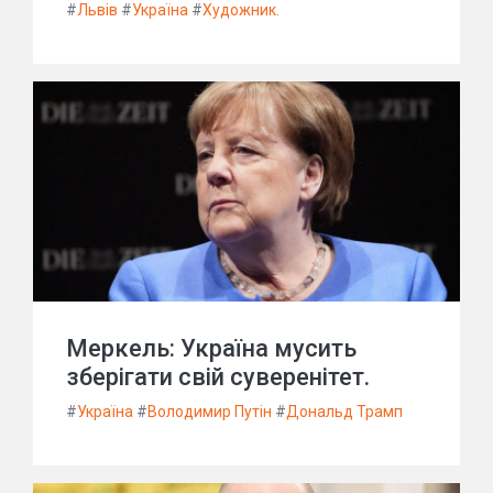
#
Львів
#
Україна
#
Художник.
Меркель: Україна мусить
зберігати свій суверенітет.
#
Україна
#
Володимир Путін
#
Дональд Трамп