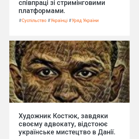
співпраці зі стримінговими
платформами.
#
Суспільство
#
Українці
#
Уряд України
Художник Костюк, завдяки
своєму адвокату, відстоює
українське мистецтво в Данії.