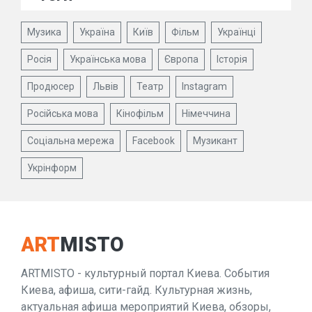
Музика
Україна
Київ
Фільм
Українці
Росія
Українська мова
Європа
Історія
Продюсер
Львів
Театр
Instagram
Російська мова
Кінофільм
Німеччина
Соціальна мережа
Facebook
Музикант
Укрінформ
ART
MISTO
ARTMISTO - культурный портал Киева. События
Киева, афиша, сити-гайд. Культурная жизнь,
актуальная афиша мероприятий Киева, обзоры,