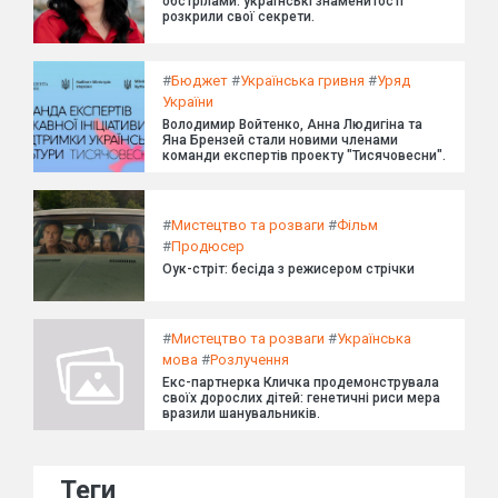
обстрілами: українські знаменитості
розкрили свої секрети.
#
Бюджет
#
Українська гривня
#
Уряд
України
Володимир Войтенко, Анна Людигіна та
Яна Брензей стали новими членами
команди експертів проекту "Тисячовесни".
#
Мистецтво та розваги
#
Фільм
#
Продюсер
Оук-стріт: бесіда з режисером стрічки
#
Мистецтво та розваги
#
Українська
мова
#
Розлучення
Екс-партнерка Кличка продемонструвала
своїх дорослих дітей: генетичні риси мера
вразили шанувальників.
Теги