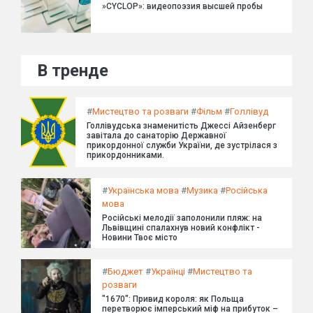
»CYCLOP»: видеопоэзия высшей пробы
В тренде
#
Мистецтво та розваги
#
Фільм
#
Голлівуд
Голлівудська знаменитість Джессі Айзенберг
завітала до санаторію Державної
прикордонної служби України, де зустрілася з
прикордонниками.
#
Українська мова
#
Музика
#
Російська
мова
Російські мелодії заполонили пляж: на
Львівщині спалахнув новий конфлікт -
Новини Твоє місто
#
Бюджет
#
Українці
#
Мистецтво та
розваги
"1670": Привид короля: як Польща
перетворює імперський міф на прибуток –