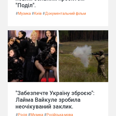
"Поділ".
#
Музика
#
Київ
#
Документальний фільм
"Забезпечте Україну зброєю":
Лайма Вайкуле зробила
неочікуваний заклик.
#
Росія
#
Музика
#
Російська мова