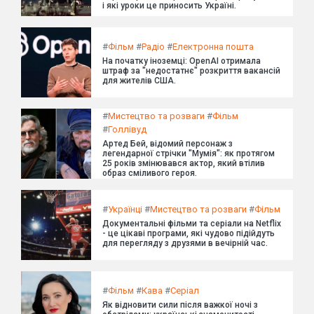
і які уроки це приносить Україні.
#
Фільм
#
Радіо
#
Електронна пошта
На початку іноземці: OpenAI отримала
штраф за "недостатнє" розкриття вакансій
для жителів США.
#
Мистецтво та розваги
#
Фільм
#
Голлівуд
Артед Бей, відомий персонаж з
легендарної стрічки "Мумія": як протягом
25 років змінювався актор, який втілив
образ сміливого героя.
#
Українці
#
Мистецтво та розваги
#
Фільм
Документальні фільми та серіали на Netflix
- це цікаві програми, які чудово підійдуть
для перегляду з друзями в вечірній час.
#
Фільм
#
Кава
#
Серіал
Як відновити сили після важкої ночі з