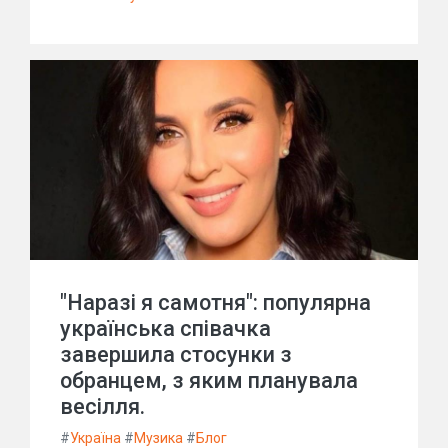
"Наразі я самотня": популярна
українська співачка
завершила стосунки з
обранцем, з яким планувала
весілля.
#
Україна
#
Музика
#
Блог