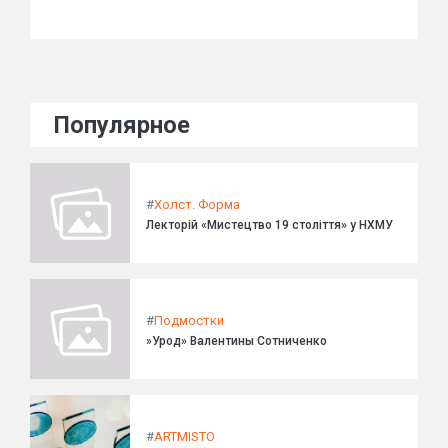
Популярное
#
Холст. Форма
Лекторій «Мистецтво 19 століття» у НХМУ
#
Подмостки
»Урод» Валентины Сотниченко
#
ARTMISTO