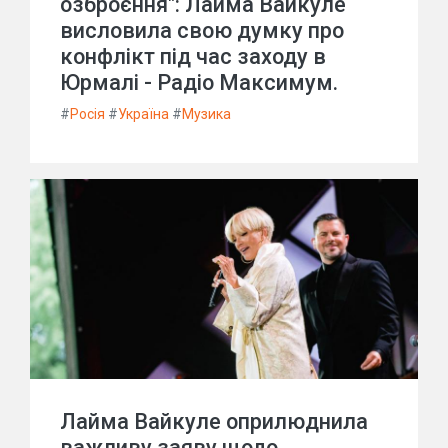
озброєння": Лайма Вайкуле
висловила свою думку про
конфлікт під час заходу в
Юрмалі - Радіо Максимум.
#
Росія
#
Україна
#
Музика
Лайма Вайкуле оприлюднила
важливу заяву щодо