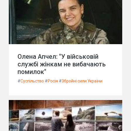
Олена Апчел: "У військовій
службі жінкам не вибачають
помилок"
#
Суспільство
#
Росія
#
Збройні сили України