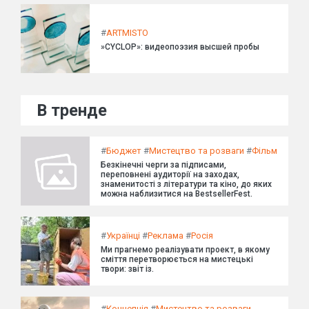
#
ARTMISTO
»CYCLOP»: видеопоэзия высшей пробы
В тренде
#
Бюджет
#
Мистецтво та розваги
#
Фільм
Безкінечні черги за підписами,
переповнені аудиторії на заходах,
знаменитості з літератури та кіно, до яких
можна наблизитися на BestsellerFest.
#
Українці
#
Реклама
#
Росія
Ми прагнемо реалізувати проект, в якому
сміття перетворюється на мистецькі
твори: звіт із.
#
Концепція
#
Мистецтво та розваги