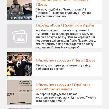
#
Драма
Фільми, подібні до "Інтерстеллар" і
"Початок": 15 інтелектуальних науково-
фантастичних картин
#
Українці
#
Росія
#
Збройні сили України
Українська спортсменка з художньої
гімнастики вразила президента США та
вперше почула фразу "Слава Україні"! Які
повороти долі спіткали Лілію Подкопаєву,
яка тридцять років тому здобула золоту
медаль на Олімпійських іграх?
#
Мистецтво та розваги
#
Фільм
#
Драма
Фільми, що порушують четверту стіну:
добірка з 15 стрічок
#
Мистецтво та розваги
#
Українська
мова
#
Російська імперія
26 серпня відбудеться показ
кураторського проєкту під назвою "Чорна
хата всередині мене".