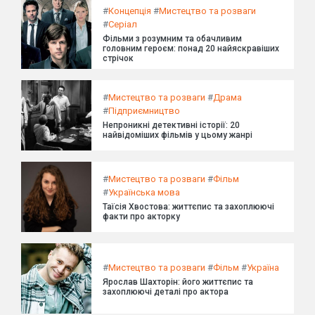
#
Концепція
#
Мистецтво та розваги
#
Серіал
Фільми з розумним та обачливим
головним героєм: понад 20 найяскравіших
стрічок
#
Мистецтво та розваги
#
Драма
#
Підприємництво
Непроникні детективні історії: 20
найвідоміших фільмів у цьому жанрі
#
Мистецтво та розваги
#
Фільм
#
Українська мова
Таїсія Хвостова: життєпис та захоплюючі
факти про акторку
#
Мистецтво та розваги
#
Фільм
#
Україна
Ярослав Шахторін: його життєпис та
захоплюючі деталі про актора