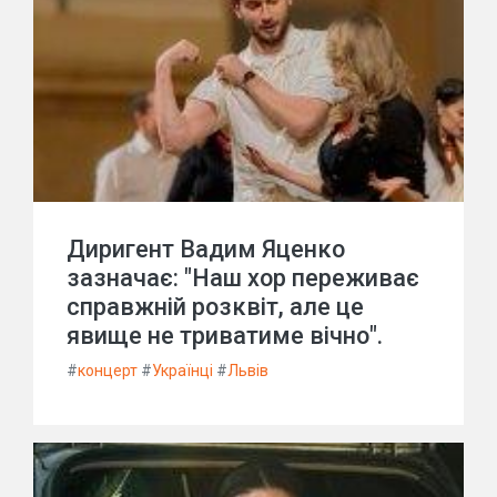
Диригент Вадим Яценко
зазначає: "Наш хор переживає
справжній розквіт, але це
явище не триватиме вічно".
#
концерт
#
Українці
#
Львів