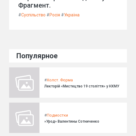
Фрагмент.
#
Суспільство
#
Росія
#
Україна
Популярное
#
Холст. Форма
Лекторій «Мистецтво 19 століття» у НХМУ
#
Подмостки
»Урод» Валентины Сотниченко