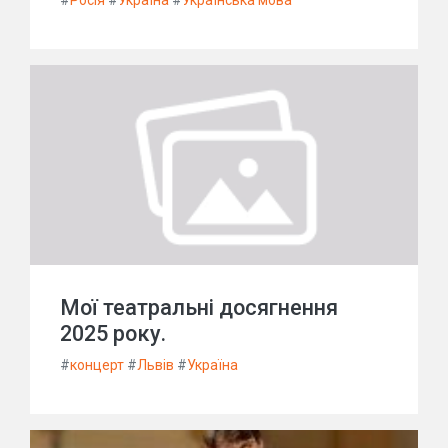
#
Росія
#
Україна
#
Українська мова
Мої театральні досягнення
2025 року.
#
концерт
#
Львів
#
Україна