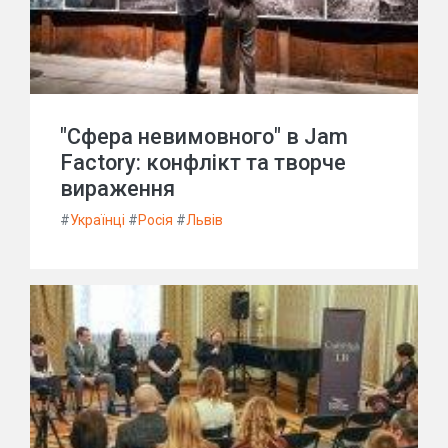
"Сфера невимовного" в Jam
Factory: конфлікт та творче
вираження
#
Українці
#
Росія
#
Львів