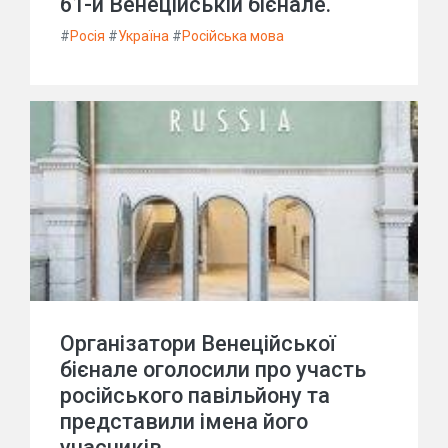
61-й Венеційській бієнале.
#
Росія
#
Україна
#
Російська мова
Організатори Венеційської
бієнале оголосили про участь
російського павільйону та
представили імена його
учасників.