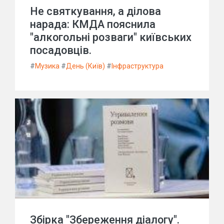
Не святкування, а ділова
нарада: КМДА пояснила
"алкогольні розваги" київських
посадовців.
#
Музика
#
День (Київ)
#
Інфраструктура
Збірка "Збереження діалогу".