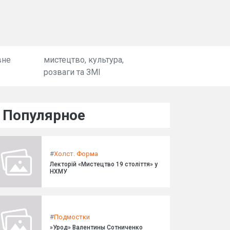
вне
мистецтво, культура,
розваги та ЗМІ
Популярное
#
Холст. Форма
Лекторій «Мистецтво 19 століття» у
НХМУ
#
Подмостки
»Урод» Валентины Сотниченко