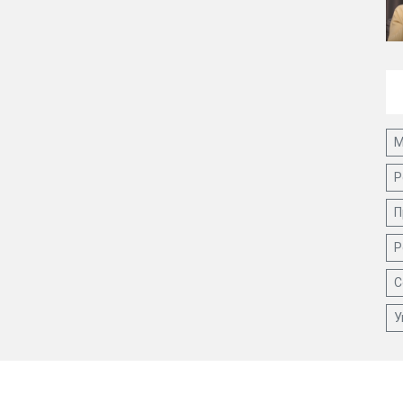
М
Р
П
Р
С
У