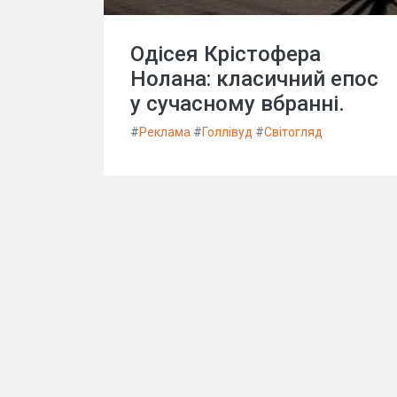
Одісея Крістофера
Нолана: класичний епос
у сучасному вбранні.
#
Реклама
#
Голлівуд
#
Світогляд