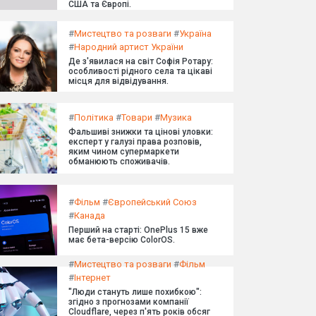
США та Європі.
#
Мистецтво та розваги
#
Україна
#
Народний артист України
Де з'явилася на світ Софія Ротару:
особливості рідного села та цікаві
місця для відвідування.
#
Політика
#
Товари
#
Музика
Фальшиві знижки та цінові уловки:
експерт у галузі права розповів,
яким чином супермаркети
обманюють споживачів.
#
Фільм
#
Європейський Союз
#
Канада
Перший на старті: OnePlus 15 вже
має бета-версію ColorOS.
#
Мистецтво та розваги
#
Фільм
#
Інтернет
"Люди стануть лише похибкою":
згідно з прогнозами компанії
Cloudflare, через п'ять років обсяг