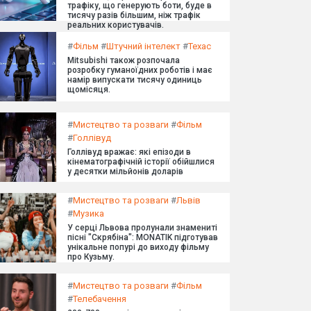
трафіку, що генерують боти, буде в
тисячу разів більшим, ніж трафік
реальних користувачів.
#
Фільм
#
Штучний інтелект
#
Техас
Mitsubishi також розпочала
розробку гуманоїдних роботів і має
намір випускати тисячу одиниць
щомісяця.
#
Мистецтво та розваги
#
Фільм
#
Голлівуд
Голлівуд вражає: які епізоди в
кінематографічній історії обійшлися
у десятки мільйонів доларів
#
Мистецтво та розваги
#
Львів
#
Музика
У серці Львова пролунали знамениті
пісні "Скрябіна": MONATIK підготував
унікальне попурі до виходу фільму
про Кузьму.
#
Мистецтво та розваги
#
Фільм
#
Телебачення