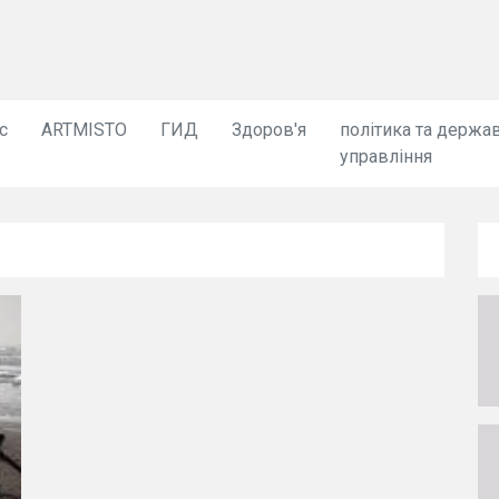
с
ARTMISTO
ГИД
Здоров'я
політика та держа
управління