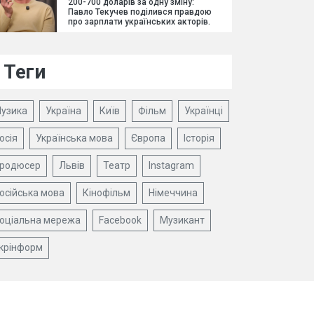
200-700 доларів за одну зміну:
Павло Текучев поділився правдою
про зарплати українських акторів.
Теги
узика
Україна
Київ
Фільм
Українці
осія
Українська мова
Європа
Історія
родюсер
Львів
Театр
Instagram
осійська мова
Кінофільм
Німеччина
оціальна мережа
Facebook
Музикант
крінформ