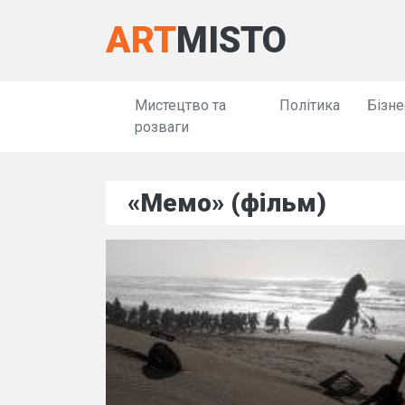
ART
MISTO
Мистецтво та
Політика
Бізне
розваги
«Мемо» (фільм)