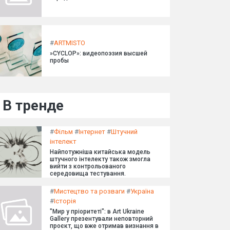
#
ARTMISTO
»CYCLOP»: видеопоэзия высшей
пробы
В тренде
#
Фільм
#
Інтернет
#
Штучний
інтелект
Найпотужніша китайська модель
штучного інтелекту також змогла
вийти з контрольованого
середовища тестування.
#
Мистецтво та розваги
#
Україна
#
Історія
"Мир у пріоритеті": в Art Ukraine
Gallery презентували неповторний
проєкт, що вже отримав визнання в