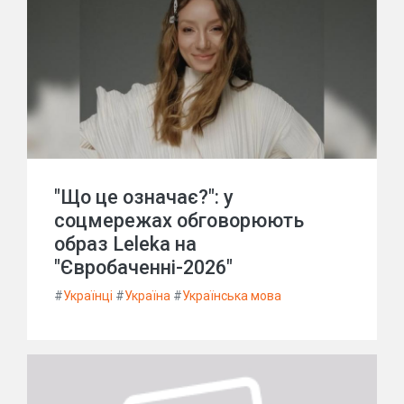
"Що це означає?": у
соцмережах обговорюють
образ Leleka на
"Євробаченні-2026"
#
Українці
#
Україна
#
Українська мова