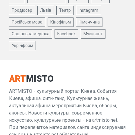
Продюсер
Львів
Театр
Instagram
Російська мова
Кінофільм
Німеччина
Соціальна мережа
Facebook
Музикант
Укрінформ
ART
MISTO
ARTMISTO - культурный портал Киева. События
Киева, афиша, сити-гайд. Культурная жизнь,
актуальная афиша мероприятий Киева, обзоры,
анонсы. Новости культуры, современное
искусство, культурные проекты - на artmisto.net.
При перепечатке материалов сайта индексируемая
ссылка на artmisto.net обязательна!