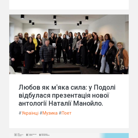
Любов як м'яка сила: у Подолі
відбулася презентація нової
антології Наталії Манойло.
#
Українці
#
Музика
#
Поет