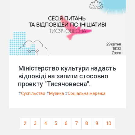
Міністерство культури надасть
відповіді на запити стосовно
проекту "Тисячовесна".
#
Суспільство
#
Музика
#
Соціальна мережа
2
3
4
5
6
7
8
9
10