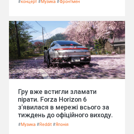
#
концерт
#
Музика
#
Фронтмен
Гру вже встигли зламати
пірати. Forza Horizon 6
з'явилася в мережі всього за
тиждень до офіційного виходу.
#
Музика
#
Reddit
#
Японія