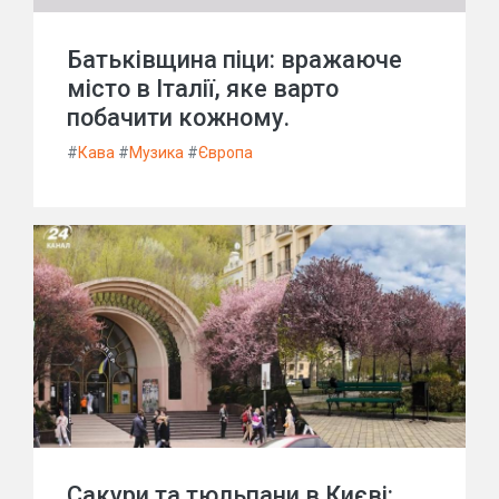
Батьківщина піци: вражаюче
місто в Італії, яке варто
побачити кожному.
#
Кава
#
Музика
#
Європа
Сакури та тюльпани в Києві: