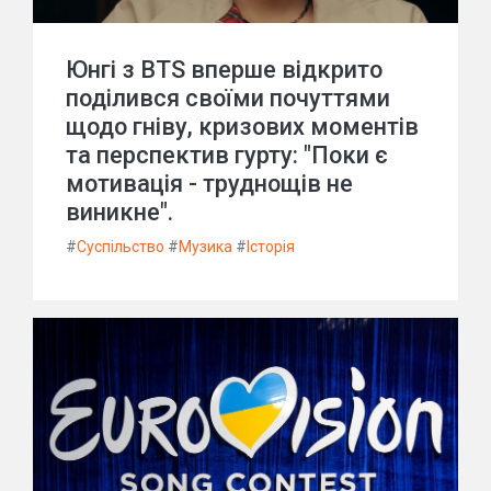
Юнгі з BTS вперше відкрито
поділився своїми почуттями
щодо гніву, кризових моментів
та перспектив гурту: "Поки є
мотивація - труднощів не
виникне".
#
Суспільство
#
Музика
#
Історія