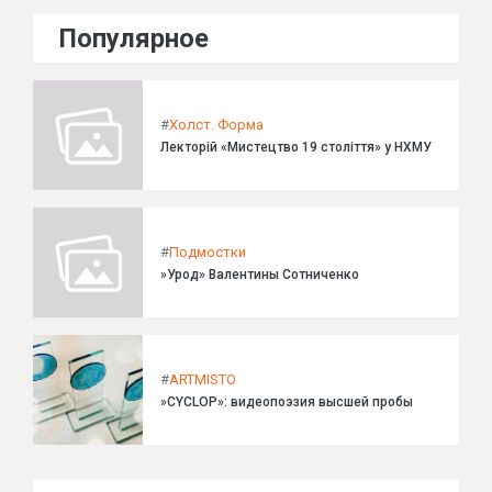
Популярное
#
Холст. Форма
Лекторій «Мистецтво 19 століття» у НХМУ
#
Подмостки
»Урод» Валентины Сотниченко
#
ARTMISTO
»CYCLOP»: видеопоэзия высшей пробы