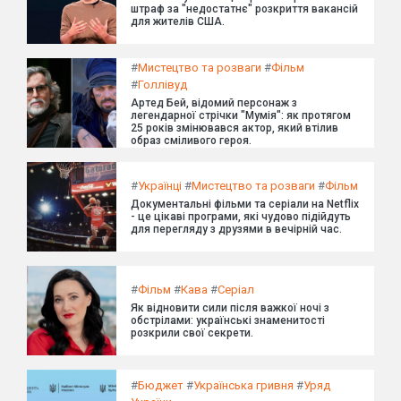
штраф за "недостатнє" розкриття вакансій
для жителів США.
#
Мистецтво та розваги
#
Фільм
#
Голлівуд
Артед Бей, відомий персонаж з
легендарної стрічки "Мумія": як протягом
25 років змінювався актор, який втілив
образ сміливого героя.
#
Українці
#
Мистецтво та розваги
#
Фільм
Документальні фільми та серіали на Netflix
- це цікаві програми, які чудово підійдуть
для перегляду з друзями в вечірній час.
#
Фільм
#
Кава
#
Серіал
Як відновити сили після важкої ночі з
обстрілами: українські знаменитості
розкрили свої секрети.
#
Бюджет
#
Українська гривня
#
Уряд