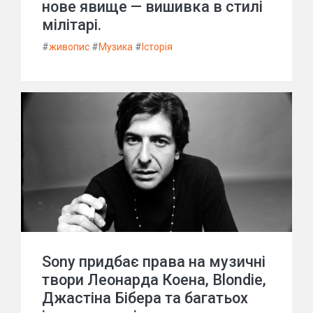
нове явище — вишивка в стилі
мілітарі.
#
живопис
#
Музика
#
Історія
Sony придбає права на музичні
твори Леонарда Коена, Blondie,
Джастіна Бібера та багатьох