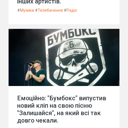
інших артистів.
#
Музика
#
Телебачення
#
Радіо
Емоційно: "Бумбокс" випустив
новий кліп на свою пісню
"Залишайся", на який всі так
довго чекали.