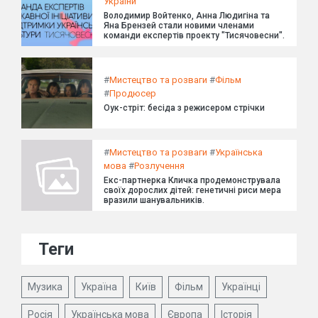
України
Володимир Войтенко, Анна Людигіна та
Яна Брензей стали новими членами
команди експертів проекту "Тисячовесни".
#
Мистецтво та розваги
#
Фільм
#
Продюсер
Оук-стріт: бесіда з режисером стрічки
#
Мистецтво та розваги
#
Українська
мова
#
Розлучення
Екс-партнерка Кличка продемонструвала
своїх дорослих дітей: генетичні риси мера
вразили шанувальників.
Теги
Музика
Україна
Київ
Фільм
Українці
Росія
Українська мова
Європа
Історія