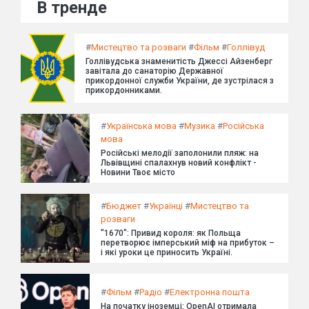
В тренде
#
Мистецтво та розваги
#
Фільм
#
Голлівуд
Голлівудська знаменитість Джессі Айзенберг
завітала до санаторію Державної
прикордонної служби України, де зустрілася з
прикордонниками.
#
Українська мова
#
Музика
#
Російська
мова
Російські мелодії заполонили пляж: на
Львівщині спалахнув новий конфлікт -
Новини Твоє місто
#
Бюджет
#
Українці
#
Мистецтво та
розваги
"1670": Привид короля: як Польща
перетворює імперський міф на прибуток –
і які уроки це приносить Україні.
#
Фільм
#
Радіо
#
Електронна пошта
На початку іноземці: OpenAI отримала