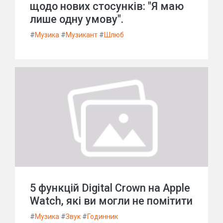
щодо нових стосунків: "Я маю
лише одну умову".
#
Музика
#
Музикант
#
Шлюб
5 функцій Digital Crown на Apple
Watch, які ви могли не помітити
#
Музика
#
Звук
#
Годинник