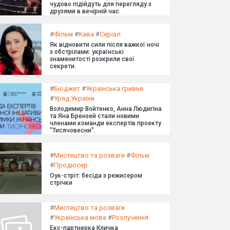
чудово підійдуть для перегляду з
друзями в вечірній час.
#
Фільм
#
Кава
#
Серіал
Як відновити сили після важкої ночі
з обстрілами: українські
знаменитості розкрили свої
секрети.
#
Бюджет
#
Українська гривня
#
Уряд України
Володимир Войтенко, Анна Людигіна
та Яна Брензей стали новими
членами команди експертів проекту
"Тисячовесни".
#
Мистецтво та розваги
#
Фільм
#
Продюсер
Оук-стріт: бесіда з режисером
стрічки
#
Мистецтво та розваги
#
Українська мова
#
Розлучення
Екс-партнерка Кличка