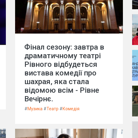
Фінал сезону: завтра в
драматичному театрі
Рівного відбудеться
вистава комедії про
шахрая, яка стала
відомою всім - Рівне
Вечірнє.
#
Музика
#
Театр
#
Комедія