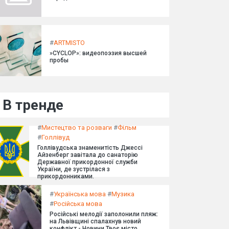
#
ARTMISTO
»CYCLOP»: видеопоэзия высшей
пробы
В тренде
#
Мистецтво та розваги
#
Фільм
#
Голлівуд
Голлівудська знаменитість Джессі
Айзенберг завітала до санаторію
Державної прикордонної служби
України, де зустрілася з
прикордонниками.
#
Українська мова
#
Музика
#
Російська мова
Російські мелодії заполонили пляж:
на Львівщині спалахнув новий
конфлікт - Новини Твоє місто