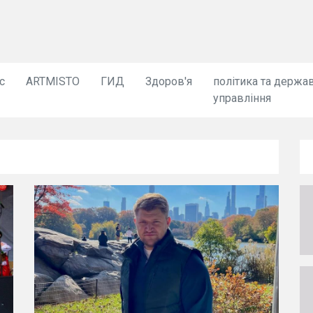
с
ARTMISTO
ГИД
Здоров'я
політика та держа
управління