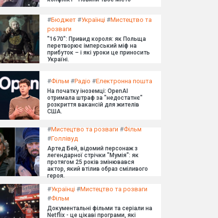
#
Бюджет
#
Українці
#
Мистецтво та
розваги
"1670": Привид короля: як Польща
перетворює імперський міф на
прибуток – і які уроки це приносить
Україні.
#
Фільм
#
Радіо
#
Електронна пошта
На початку іноземці: OpenAI
отримала штраф за "недостатнє"
розкриття вакансій для жителів
США.
#
Мистецтво та розваги
#
Фільм
#
Голлівуд
Артед Бей, відомий персонаж з
легендарної стрічки "Мумія": як
протягом 25 років змінювався
актор, який втілив образ сміливого
героя.
#
Українці
#
Мистецтво та розваги
#
Фільм
Документальні фільми та серіали на
Netflix - це цікаві програми, які