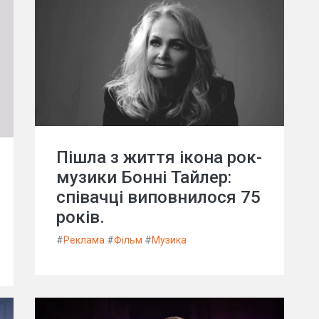
Пішла з життя ікона рок-
музики Бонні Тайлер:
співачці виповнилося 75
років.
#
Реклама
#
Фільм
#
Музика