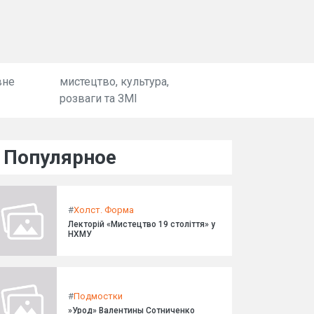
вне
мистецтво, культура,
розваги та ЗМІ
Популярное
#
Холст. Форма
Лекторій «Мистецтво 19 століття» у
НХМУ
#
Подмостки
»Урод» Валентины Сотниченко