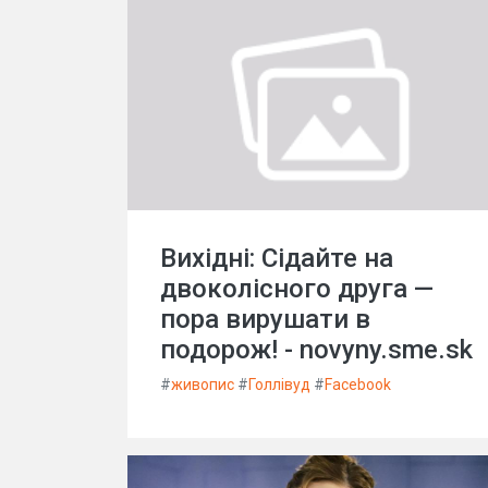
Вихідні: Сідайте на
двоколісного друга —
пора вирушати в
подорож! - novyny.sme.sk
#
живопис
#
Голлівуд
#
Facebook