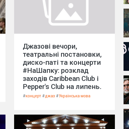
Джазові вечори,
театральні постановки,
диско-паті та концерти
#НаШапку: розклад
заходів Caribbean Club і
Pepper's Club на липень.
#
концерт
#
джаз
#
Українська мова