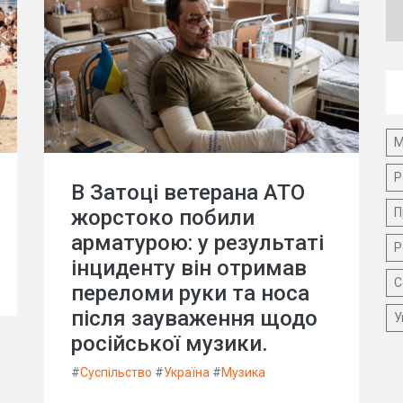
М
Р
В Затоці ветерана АТО
П
жорстоко побили
арматурою: у результаті
Р
інциденту він отримав
С
переломи руки та носа
після зауваження щодо
У
російської музики.
#
Суспільство
#
Україна
#
Музика