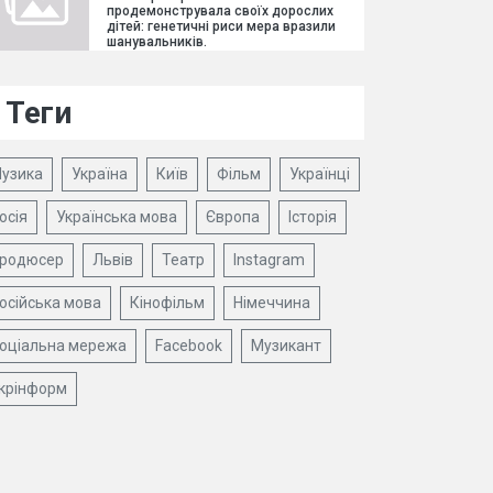
продемонструвала своїх дорослих
дітей: генетичні риси мера вразили
шанувальників.
Теги
узика
Україна
Київ
Фільм
Українці
осія
Українська мова
Європа
Історія
родюсер
Львів
Театр
Instagram
осійська мова
Кінофільм
Німеччина
оціальна мережа
Facebook
Музикант
крінформ