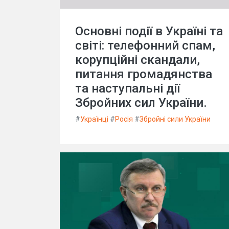
Основні події в Україні та
світі: телефонний спам,
корупційні скандали,
питання громадянства
та наступальні дії
Збройних сил України.
#
Українці
#
Росія
#
Збройні сили України