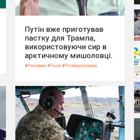
Путін вже приготував
пастку для Трампа,
використовуючи сир в
арктичному мишоловці.
#
Реклама
#
Росія
#
Російська мова