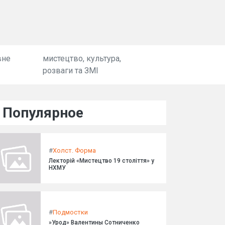
вне
мистецтво, культура,
розваги та ЗМІ
Популярное
#
Холст. Форма
Лекторій «Мистецтво 19 століття» у
НХМУ
#
Подмостки
»Урод» Валентины Сотниченко