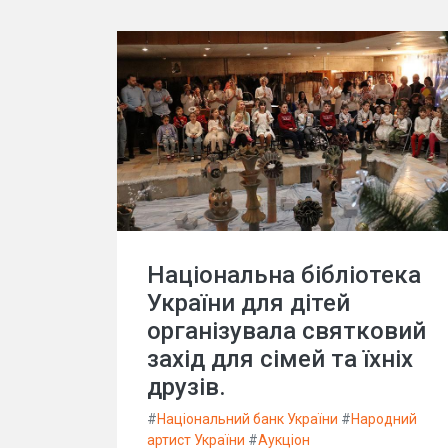
Національна бібліотека
України для дітей
організувала святковий
захід для сімей та їхніх
друзів.
#
Національний банк України
#
Народний
артист України
#
Аукціон