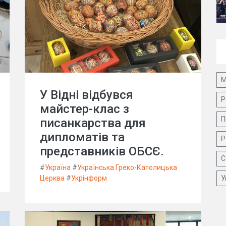
М
У Відні відбувся
Р
майстер-клас з
П
писанкарства для
дипломатів та
Р
представників ОБСЄ.
С
#
Україна
#
Українська Греко-Католицька
Церква
#
Укрінформ
У