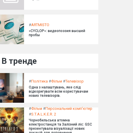
#
ARTMISTO
»CYCLOP»: видеопоэзия высшей
пробы
В тренде
#
Політика
#
Фільм
#
Телевізор
Одна з налаштувань, яке слід
відкоригувати всім користувачам
нових телевізорів.
#
Фільм
#
Персональний комп'ютер
#
S.T.A.L.K.E.R. 2
Чорнобильська атомна
електростанція та Залізний ліс: GSC
презентувала візуалізації нових
локацій для доповнення