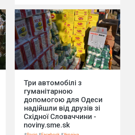
Три автомобілі з
гуманітарною
допомогою для Одеси
надійшли від друзів зі
Східної Словаччини -
noviny.sme.sk
#
Росія
#
Facebook
#
Україна