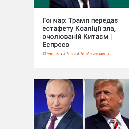
Гончар: Трамп передає
естафету Коаліції зла,
очолюваній Китаєм |
Еспресо
#
Реклама
#
Росія
#
Російська мова