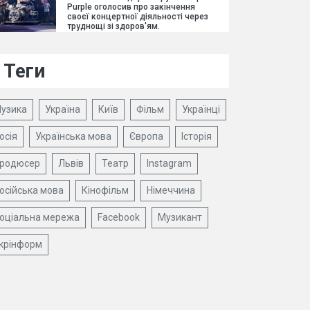
Purple оголосив про закінчення
своєї концертної діяльності через
труднощі зі здоров'ям.
Теги
узика
Україна
Київ
Фільм
Українці
осія
Українська мова
Європа
Історія
родюсер
Львів
Театр
Instagram
осійська мова
Кінофільм
Німеччина
оціальна мережа
Facebook
Музикант
крінформ