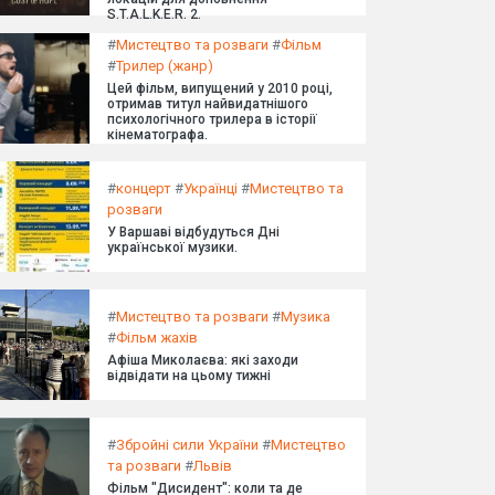
S.T.A.L.K.E.R. 2.
#
Мистецтво та розваги
#
Фільм
#
Трилер (жанр)
Цей фільм, випущений у 2010 році,
отримав титул найвидатнішого
психологічного трилера в історії
кінематографа.
#
концерт
#
Українці
#
Мистецтво та
розваги
У Варшаві відбудуться Дні
української музики.
#
Мистецтво та розваги
#
Музика
#
Фільм жахів
Афіша Миколаєва: які заходи
відвідати на цьому тижні
#
Збройні сили України
#
Мистецтво
та розваги
#
Львів
Фільм "Дисидент": коли та де