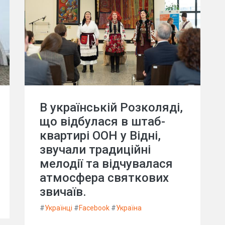
В українській Розколяді,
що відбулася в штаб-
квартирі ООН у Відні,
звучали традиційні
мелодії та відчувалася
атмосфера святкових
звичаїв.
#
Українці
#
Facebook
#
Україна