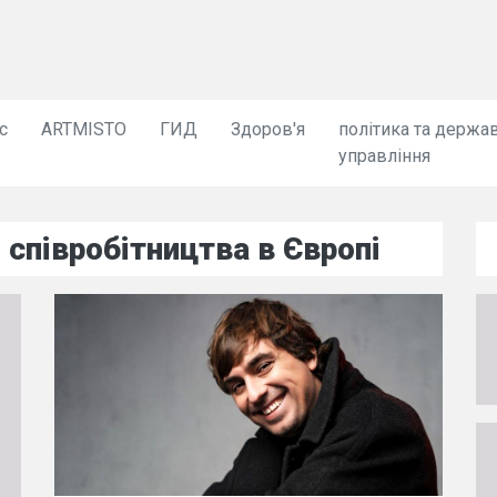
с
ARTMISTO
ГИД
Здоров'я
політика та держа
управління
і співробітництва в Європі