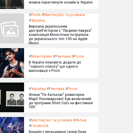
можна переглянути онлайн в Україні
#
Росія
#
Мистецтво та розваги
#
Україна
Вирізана українським
дистриб'ютором з "Людини-павука"
композиція Монеточки потрапила
до українського топ-100 на Apple
Music.
#
Моніторинг
#
Реклама
#
Росія
В Україні планують додати до
"чорного списку" ще одного
виконавця з Росії.
#
Українці
#
Реклама
#
Росія
Фільм "По батькові" режисерки
Марії Пономарьової був включений
до програми Short Cuts на фестивалі
TIFF.
#
Мистецтво та розваги
#
Фільм
#
Facebook
Вокаліст легендарної групи Deep