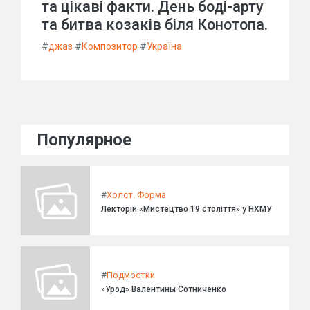
та цікаві факти. День боді-арту
та битва козаків біля Конотопа.
#
джаз
#
Композитор
#
Україна
Популярное
#
Холст. Форма
Лекторій «Мистецтво 19 століття» у НХМУ
#
Подмостки
»Урод» Валентины Сотниченко