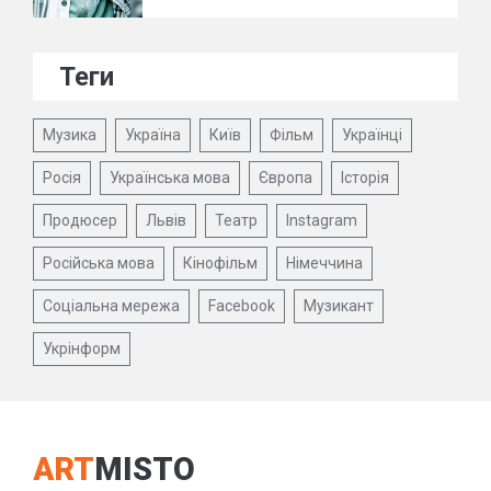
Теги
Музика
Україна
Київ
Фільм
Українці
Росія
Українська мова
Європа
Історія
Продюсер
Львів
Театр
Instagram
Російська мова
Кінофільм
Німеччина
Соціальна мережа
Facebook
Музикант
Укрінформ
ART
MISTO