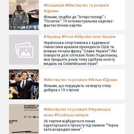
#
Концепція
#
Мистецтво та розваги
#
Драма
Фільми, подібні до "Інтерстеллар" і
"Початок": 15 інтелектуальних науково-
фантастичних картин
#
Українці
#
Росія
#
Збройні сили України
Українська спортсменка з художньої
гімнастики вразила президента США та
вперше почула фразу "Слава Україні"! Які
повороти долі спіткали Лілію Подкопаєву,
яка тридцять років тому здобула золоту
медаль на Олімпійських іграх?
#
Мистецтво та розваги
#
Фільм
#
Драма
Фільми, що порушують четверту стіну:
добірка з 15 стрічок
#
Мистецтво та розваги
#
Українська
мова
#
Російська імперія
26 серпня відбудеться показ
кураторського проєкту під назвою "Чорна
хата всередині мене".