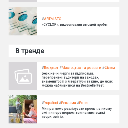
#
ARTMISTO
»CYCLOP»: видеопоэзия высшей пробы
В тренде
#
Бюджет
#
Мистецтво та розваги
#
Фільм
Безкінечні черги за підписами,
переповнені аудиторії на заходах,
знаменитості з літератури та кіно, до яких
можна наблизитися на BestsellerFest.
#
Українці
#
Реклама
#
Росія
Ми прагнемо реалізувати проект, в якому
сміття перетворюється на мистецькі
твори: звіт із.