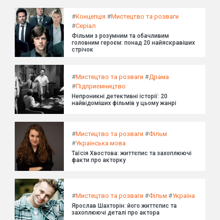
#
Концепція
#
Мистецтво та розваги
#
Серіал
Фільми з розумним та обачливим
головним героєм: понад 20 найяскравіших
стрічок
#
Мистецтво та розваги
#
Драма
#
Підприємництво
Непроникні детективні історії: 20
найвідоміших фільмів у цьому жанрі
#
Мистецтво та розваги
#
Фільм
#
Українська мова
Таїсія Хвостова: життєпис та захоплюючі
факти про акторку
#
Мистецтво та розваги
#
Фільм
#
Україна
Ярослав Шахторін: його життєпис та
захоплюючі деталі про актора