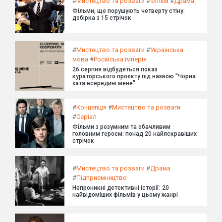
#
Мистецтво та розваги
#
Фільм
#
Драма
Фільми, що порушують четверту стіну:
добірка з 15 стрічок
#
Мистецтво та розваги
#
Українська
мова
#
Російська імперія
26 серпня відбудеться показ
кураторського проєкту під назвою "Чорна
хата всередині мене".
#
Концепція
#
Мистецтво та розваги
#
Серіал
Фільми з розумним та обачливим
головним героєм: понад 20 найяскравіших
стрічок
#
Мистецтво та розваги
#
Драма
#
Підприємництво
Непроникні детективні історії: 20
найвідоміших фільмів у цьому жанрі