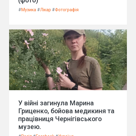
(фото)
#
Музика
#
Лікар
#
Фотографія
У війні загинула Марина
Гриценко, бойова медикиня та
працівниця Чернігівського
музею.