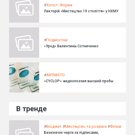
#
Холст. Форма
Лекторій «Мистецтво 19 століття» у НХМУ
#
Подмостки
»Урод» Валентины Сотниченко
#
ARTMISTO
»CYCLOP»: видеопоэзия высшей пробы
В тренде
#
Бюджет
#
Мистецтво та розваги
#
Фільм
Безкінечні черги за підписами,