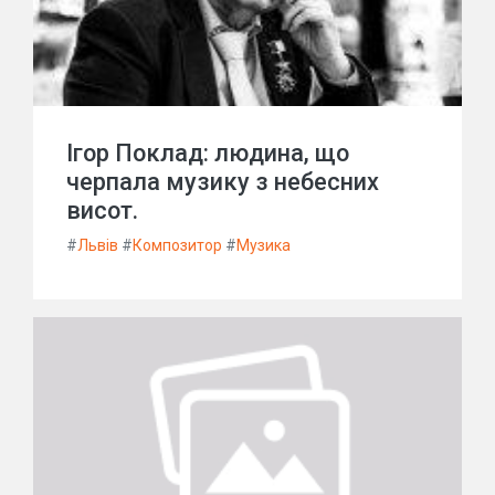
Ігор Поклад: людина, що
черпала музику з небесних
висот.
#
Львів
#
Композитор
#
Музика