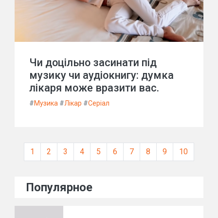
Чи доцільно засинати під
музику чи аудіокнигу: думка
лікаря може вразити вас.
#
Музика
#
Лікар
#
Серіал
1
2
3
4
5
6
7
8
9
10
Популярное