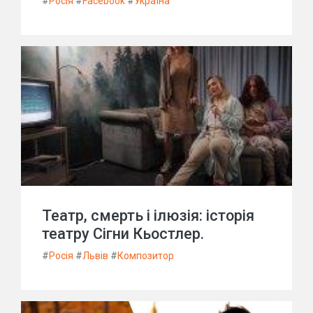
#
Росія
#
Facebook
#
Україна
Театр, смерть і ілюзія: історія
театру Сігни Кьостлер.
#
Росія
#
Львів
#
Композитор