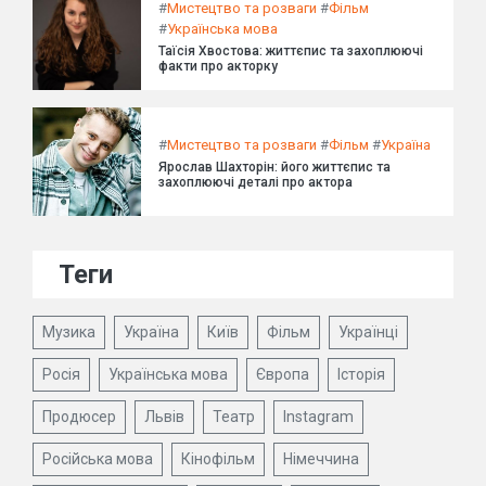
#
Мистецтво та розваги
#
Фільм
#
Українська мова
Таїсія Хвостова: життєпис та захоплюючі
факти про акторку
#
Мистецтво та розваги
#
Фільм
#
Україна
Ярослав Шахторін: його життєпис та
захоплюючі деталі про актора
Теги
Музика
Україна
Київ
Фільм
Українці
Росія
Українська мова
Європа
Історія
Продюсер
Львів
Театр
Instagram
Російська мова
Кінофільм
Німеччина