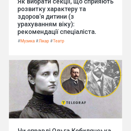
Як вибрати секції, що сприяють
розвитку характеру та
здоров'я дитини (з
урахуванням віку):
рекомендації спеціаліста.
#
Музика
#
Лікар
#
Театр
Чи справді Ольга Кобилянська