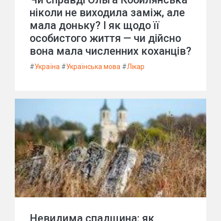
ніколи не виходила заміж, але
мала доньку? І як щодо її
особистого життя — чи дійсно
вона мала численних коханців?
#
Україна
#
Українська мова
#
Лікар
Невидима спадщина: як