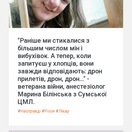
"Раніше ми стикалися з
більшим числом мін і
вибухівок. А тепер, коли
запитуєш у хлопців, вони
завжди відповідають: дрон
прилетів, дрон, дрон..." -
ветерана війни, анестезіолог
Марина Білінська з Сумської
ЦМЛ.
#
Насправді
#
Росія
#
Лікар