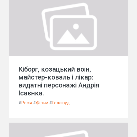
Кіборг, козацький воїн,
майстер-коваль і лікар:
видатні персонажі Андрія
Ісаєнка.
#
Росія
#
Фільм
#
Голлівуд