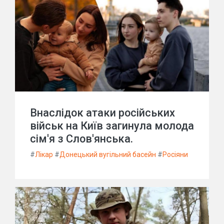
Внаслідок атаки російських
військ на Київ загинула молода
сім'я з Слов'янська.
#
Лікар
#
Донецький вугільний басейн
#
Росіяни