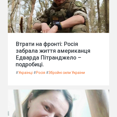
Втрати на фронті: Росія
забрала життя американця
Едварда Пітранджело –
подробиці.
#
Українці
#
Росія
#
Збройні сили України