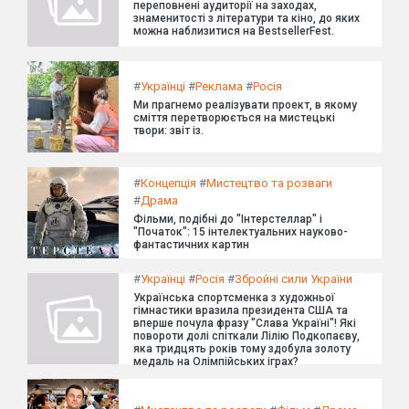
переповнені аудиторії на заходах,
знаменитості з літератури та кіно, до яких
можна наблизитися на BestsellerFest.
#
Українці
#
Реклама
#
Росія
Ми прагнемо реалізувати проект, в якому
сміття перетворюється на мистецькі
твори: звіт із.
#
Концепція
#
Мистецтво та розваги
#
Драма
Фільми, подібні до "Інтерстеллар" і
"Початок": 15 інтелектуальних науково-
фантастичних картин
#
Українці
#
Росія
#
Збройні сили України
Українська спортсменка з художньої
гімнастики вразила президента США та
вперше почула фразу "Слава Україні"! Які
повороти долі спіткали Лілію Подкопаєву,
яка тридцять років тому здобула золоту
медаль на Олімпійських іграх?