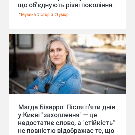
що об'єднують різні покоління.
#
Музика
#
Історія
#
Гумор
Магда Бізарро: Після п'яти днів
у Києві "захоплення" — це
недостатнє слово, а "стійкість"
не повністю відображає те, що