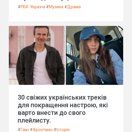
#
РБК-Україна
#
Музика
#
Драма
30 свіжих українських треків
для покращення настрою, які
варто внести до свого
плейлисту.
#
Гімн
#
Фронтмен
#
Історія