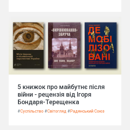
5 книжок про майбутнє після
війни - рецензія від Ігоря
Бондаря-Терещенка
#
Суспільство
#
Світогляд
#
Радянський Союз