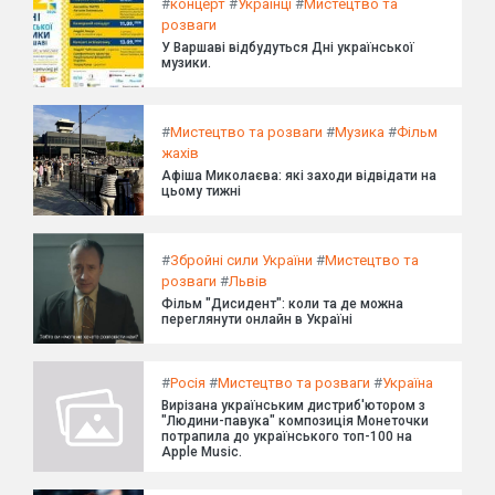
#
концерт
#
Українці
#
Мистецтво та
розваги
У Варшаві відбудуться Дні української
музики.
#
Мистецтво та розваги
#
Музика
#
Фільм
жахів
Афіша Миколаєва: які заходи відвідати на
цьому тижні
#
Збройні сили України
#
Мистецтво та
розваги
#
Львів
Фільм "Дисидент": коли та де можна
переглянути онлайн в Україні
#
Росія
#
Мистецтво та розваги
#
Україна
Вирізана українським дистриб'ютором з
"Людини-павука" композиція Монеточки
потрапила до українського топ-100 на
Apple Music.