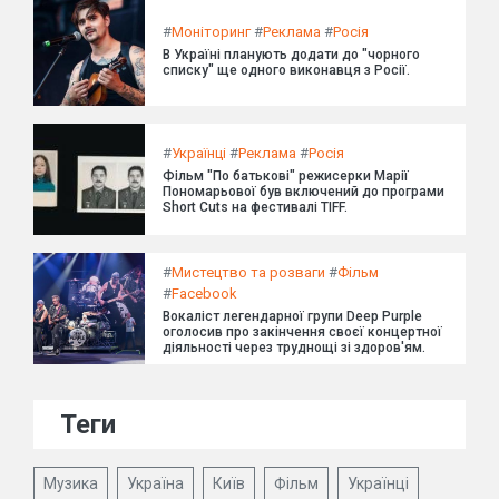
#
Моніторинг
#
Реклама
#
Росія
В Україні планують додати до "чорного
списку" ще одного виконавця з Росії.
#
Українці
#
Реклама
#
Росія
Фільм "По батькові" режисерки Марії
Пономарьової був включений до програми
Short Cuts на фестивалі TIFF.
#
Мистецтво та розваги
#
Фільм
#
Facebook
Вокаліст легендарної групи Deep Purple
оголосив про закінчення своєї концертної
діяльності через труднощі зі здоров'ям.
Теги
Музика
Україна
Київ
Фільм
Українці