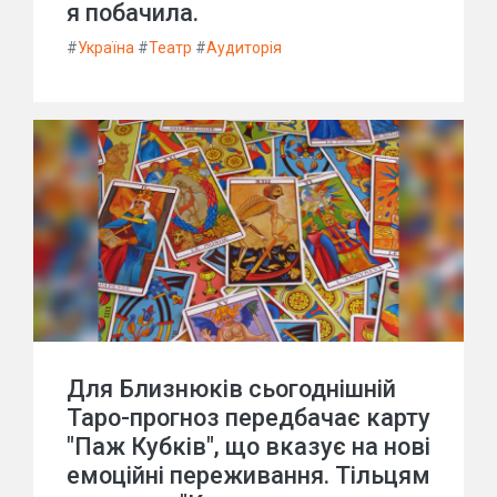
я побачила.
#
Україна
#
Театр
#
Аудиторія
Для Близнюків сьогоднішній
Таро-прогноз передбачає карту
"Паж Кубків", що вказує на нові
емоційні переживання. Тільцям