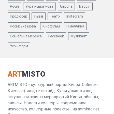
Росія
Українська мова
Європа
Історія
Продюсер
Львів
Театр
Instagram
Російська мова
Кінофільм
Німеччина
Соціальна мережа
Facebook
Музикант
Укрінформ
ART
MISTO
ARTMISTO - культурный портал Киева. События
Киева, афиша, сити-гайд. Культурная жизнь,
актуальная афиша мероприятий Киева, обзоры,
анонсы. Новости культуры, современное
искусство, культурные проекты - на artmisto.net.