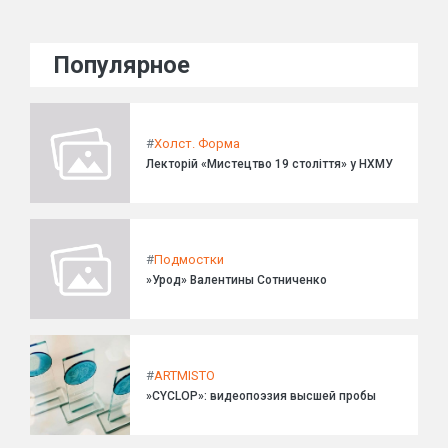
Популярное
#
Холст. Форма
Лекторій «Мистецтво 19 століття» у НХМУ
#
Подмостки
»Урод» Валентины Сотниченко
#
ARTMISTO
»CYCLOP»: видеопоэзия высшей пробы