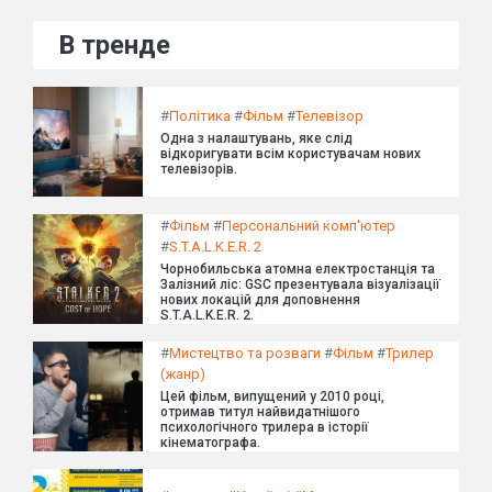
В тренде
#
Політика
#
Фільм
#
Телевізор
Одна з налаштувань, яке слід
відкоригувати всім користувачам нових
телевізорів.
#
Фільм
#
Персональний комп'ютер
#
S.T.A.L.K.E.R. 2
Чорнобильська атомна електростанція та
Залізний ліс: GSC презентувала візуалізації
нових локацій для доповнення
S.T.A.L.K.E.R. 2.
#
Мистецтво та розваги
#
Фільм
#
Трилер
(жанр)
Цей фільм, випущений у 2010 році,
отримав титул найвидатнішого
психологічного трилера в історії
кінематографа.