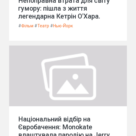
Непоправна втрата для світу
гумору: пішла з життя
легендарна Кетрін О'Хара.
#
Фільм
#
Театр
#
Нью-Йорк
Національний відбір на
Євробачення: Monokate
влаштувала пародію на Jerry