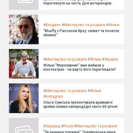
переглянути на честь Дня ветеринарів.
#
Бюджет
#
Мистецтво та розваги
#
Фільм
"Bluefly з Расселом Кроу: сюжет та початок
зйомок"
#
Мистецтво та розваги
#
Фільм
#
Україна
Фільм "Морозивник" вже вийшов у
кінотеатрах - чи варто його переглядати?
#
Мистецтво та розваги
#
Фільм
#
Instagram
Ольга Сумська презентувала вражаючі
архівні знімки напередодні свого 60-річчя.
#
Українці
#
Росія
#
Мистецтво та розваги
"Ти зазнаєш поразки". Голлівудська зірка