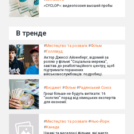
»CYCLOP»: видеопоэзия высшей пробы
В тренде
#
Мистецтво та розваги
#
Фільм
#
Голлівуд
Актор Джессі Айзенберг, відомий за
роллю у фільмі "Соціальна мережа",
завітав до реабілітаційного центру, щоб
підтримати поранених
військовослужбовців: подробиці.
#
Бюджет
#
Фільм
#
Радянський Союз
Гроші більше не будуть витікати: 16
"золотих" порад від німецьких експертів
для економії.
#
Мистецтво та розваги
#
Нью-Йорк
#
Канада
Цікаві та веселощі фільми, які варто