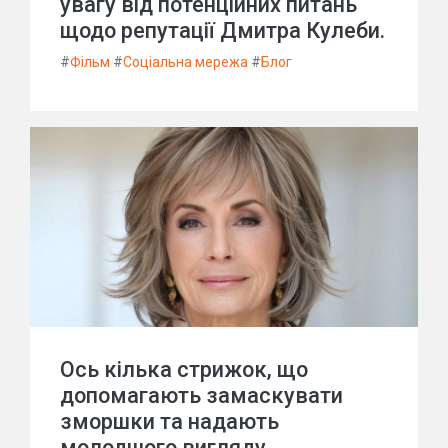
увагу від потенційних питань
щодо репутації Дмитра Кулеби.
#
Фільм
#
Соціальна мережа
#
Блог
Ось кілька стрижок, що
допомагають замаскувати
зморшки та надають
молодшого вигляду.