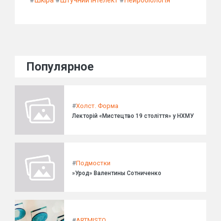
#
Шкіра
#
Штучний інтелект
#
Нейробіологія
Популярное
#
Холст. Форма
Лекторій «Мистецтво 19 століття» у НХМУ
#
Подмостки
»Урод» Валентины Сотниченко
#
ARTMISTO