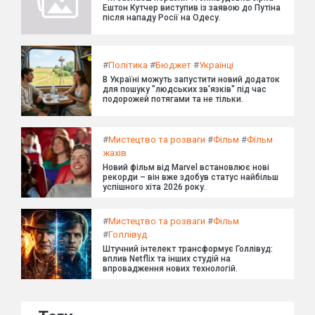
Ештон Кутчер виступив із заявою до Путіна
після нападу Росії на Одесу.
#
Політика
#
Бюджет
#
Українці
В Україні можуть запустити новий додаток
для пошуку "людських зв'язків" під час
подорожей потягами та не тільки.
#
Мистецтво та розваги
#
Фільм
#
Фільм
жахів
Новий фільм від Marvel встановлює нові
рекорди – він вже здобув статус найбільш
успішного хіта 2026 року.
#
Мистецтво та розваги
#
Фільм
#
Голлівуд
Штучний інтелект трансформує Голлівуд:
вплив Netflix та інших студій на
впровадження нових технологій.