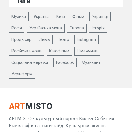
Теги
Музика
Україна
Київ
Фільм
Українці
Росія
Українська мова
Європа
Історія
Продюсер
Львів
Театр
Instagram
Російська мова
Кінофільм
Німеччина
Соціальна мережа
Facebook
Музикант
Укрінформ
ART
MISTO
ARTMISTO - культурный портал Киева. События
Киева, афиша, сити-гайд. Культурная жизнь,