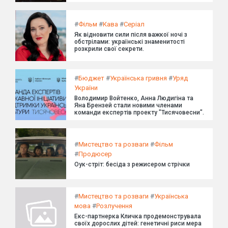
#
Фільм
#
Кава
#
Серіал
Як відновити сили після важкої ночі з
обстрілами: українські знаменитості
розкрили свої секрети.
#
Бюджет
#
Українська гривня
#
Уряд
України
Володимир Войтенко, Анна Людигіна та
Яна Брензей стали новими членами
команди експертів проекту "Тисячовесни".
#
Мистецтво та розваги
#
Фільм
#
Продюсер
Оук-стріт: бесіда з режисером стрічки
#
Мистецтво та розваги
#
Українська
мова
#
Розлучення
Екс-партнерка Кличка продемонструвала
своїх дорослих дітей: генетичні риси мера