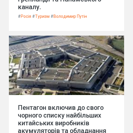
каналу.
#
Росія
#
Туризм
#
Володимир Путін
Пентагон включив до свого
чорного списку найбільших
китайських виробників
акумуляторів та обладнання