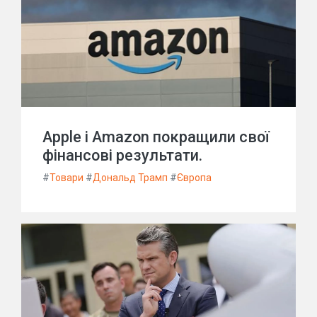
Apple і Amazon покращили свої
фінансові результати.
#
Товари
#
Дональд Трамп
#
Європа