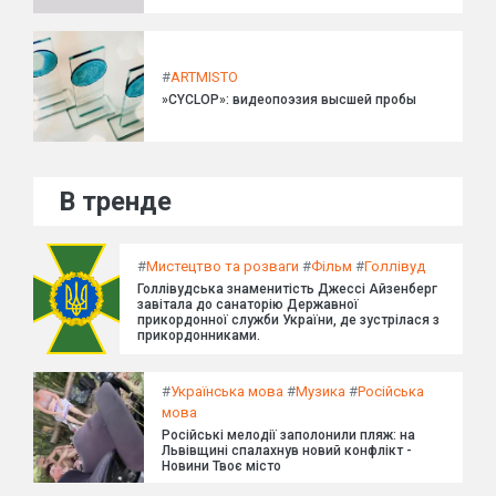
#
ARTMISTO
»CYCLOP»: видеопоэзия высшей пробы
В тренде
#
Мистецтво та розваги
#
Фільм
#
Голлівуд
Голлівудська знаменитість Джессі Айзенберг
завітала до санаторію Державної
прикордонної служби України, де зустрілася з
прикордонниками.
#
Українська мова
#
Музика
#
Російська
мова
Російські мелодії заполонили пляж: на
Львівщині спалахнув новий конфлікт -
Новини Твоє місто