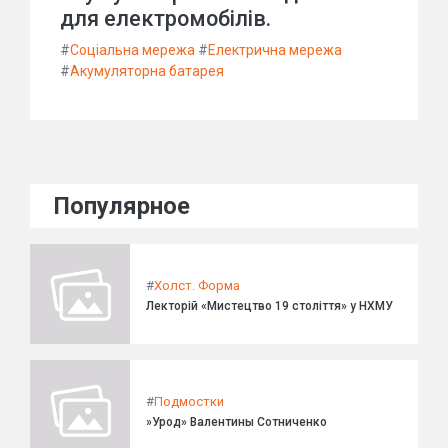
для електромобілів.
#
Соціальна мережа
#
Електрична мережа
#
Акумуляторна батарея
Популярное
#
Холст. Форма
Лекторій «Мистецтво 19 століття» у НХМУ
#
Подмостки
»Урод» Валентины Сотниченко