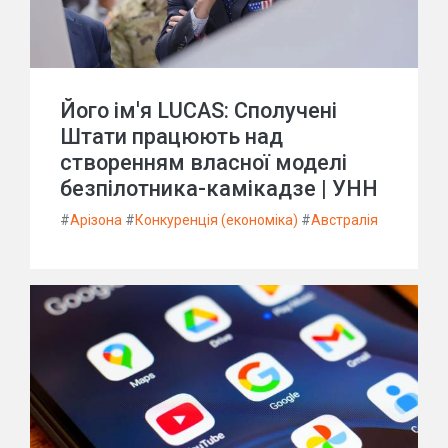
Його ім'я LUCAS: Сполучені
Штати працюють над
створенням власної моделі
безпілотника-камікадзе | УНН
#
Арізона
#
Конкуренція (економіка)
#
Австралія