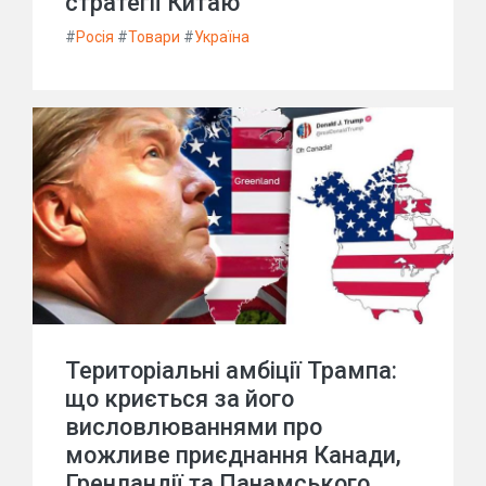
стратегії Китаю
#
Росія
#
Товари
#
Україна
Територіальні амбіції Трампа:
що криється за його
висловлюваннями про
можливе приєднання Канади,
Гренландії та Панамського