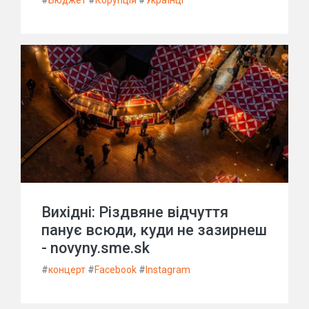
#
Бюджет
#
Корупція
#
Українці
Вихідні: Різдвяне відчуття
панує всюди, куди не зазирнеш
- novyny.sme.sk
#
концерт
#
Facebook
#
Instagram