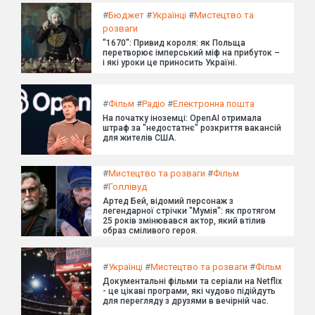
#
Бюджет
#
Українці
#
Мистецтво та
розваги
"1670": Привид короля: як Польща
перетворює імперський міф на прибуток –
і які уроки це приносить Україні.
#
Фільм
#
Радіо
#
Електронна пошта
На початку іноземці: OpenAI отримала
штраф за "недостатнє" розкриття вакансій
для жителів США.
#
Мистецтво та розваги
#
Фільм
#
Голлівуд
Артед Бей, відомий персонаж з
легендарної стрічки "Мумія": як протягом
25 років змінювався актор, який втілив
образ сміливого героя.
#
Українці
#
Мистецтво та розваги
#
Фільм
Документальні фільми та серіали на Netflix
- це цікаві програми, які чудово підійдуть
для перегляду з друзями в вечірній час.