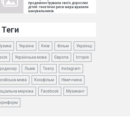
продемонструвала своїх дорослих
дітей: генетичні риси мера вразили
шанувальників.
Теги
узика
Україна
Київ
Фільм
Українці
осія
Українська мова
Європа
Історія
родюсер
Львів
Театр
Instagram
осійська мова
Кінофільм
Німеччина
оціальна мережа
Facebook
Музикант
крінформ