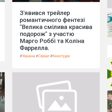
З'явився трейлер
романтичного фентезі
"Велика смілива красива
подорож" з участю
Марго Роббі та Коліна
Фаррелла.
#
Україна
#
Серіал
#
Кіностудія