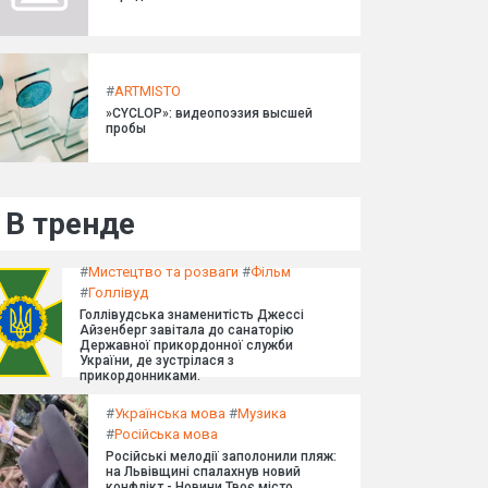
#
ARTMISTO
»CYCLOP»: видеопоэзия высшей
пробы
В тренде
#
Мистецтво та розваги
#
Фільм
#
Голлівуд
Голлівудська знаменитість Джессі
Айзенберг завітала до санаторію
Державної прикордонної служби
України, де зустрілася з
прикордонниками.
#
Українська мова
#
Музика
#
Російська мова
Російські мелодії заполонили пляж:
на Львівщині спалахнув новий
конфлікт - Новини Твоє місто