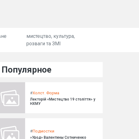
вне
мистецтво, культура,
розваги та ЗМІ
Популярное
#
Холст. Форма
Лекторій «Мистецтво 19 століття» у
НХМУ
#
Подмостки
»Урод» Валентины Сотниченко