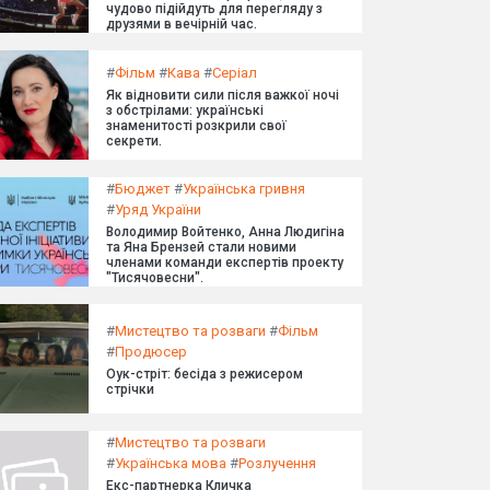
чудово підійдуть для перегляду з
друзями в вечірній час.
#
Фільм
#
Кава
#
Серіал
Як відновити сили після важкої ночі
з обстрілами: українські
знаменитості розкрили свої
секрети.
#
Бюджет
#
Українська гривня
#
Уряд України
Володимир Войтенко, Анна Людигіна
та Яна Брензей стали новими
членами команди експертів проекту
"Тисячовесни".
#
Мистецтво та розваги
#
Фільм
#
Продюсер
Оук-стріт: бесіда з режисером
стрічки
#
Мистецтво та розваги
#
Українська мова
#
Розлучення
Екс-партнерка Кличка