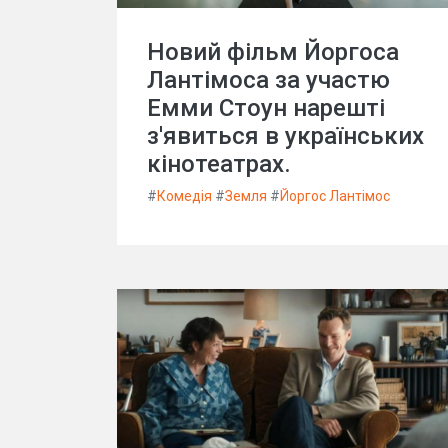
Новий фільм Йоргоса
Лантімоса за участю
Емми Стоун нарешті
з'явиться в українських
кінотеатрах.
#
Комедія
#
Земля
#
Йоргос Лантімос