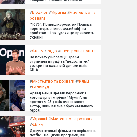
#
Бюджет
#
Українці
#
Мистецтво та
розваги
"1670": Привид короля: як Польща
перетворює імперський міф на
прибуток – і які уроки це приносить
Україні.
#
Фільм
#
Радіо
#
Електронна пошта
На початку іноземці: OpenAI
отримала штраф за "недостатнє"
розкриття вакансій для жителів
США.
#
Мистецтво та розваги
#
Фільм
#
Голлівуд
Артед Бей, відомий персонаж з
легендарної стрічки "Мумія": як
протягом 25 років змінювався
актор, який втілив образ сміливого
героя.
#
Українці
#
Мистецтво та розваги
#
Фільм
Документальні фільми та серіали на
Netflix - це цікаві програми, які