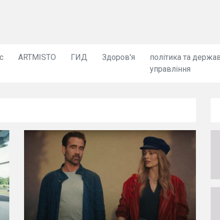
с
ARTMISTO
ГИД
Здоров'я
політика та держа
управління