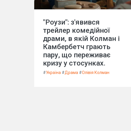
"Роузи": з'явився
трейлер комедійної
драми, в якій Колман і
Камбербетч грають
пару, що переживає
кризу у стосунках.
#
Україна
#
Драма
#
Олівія Колман