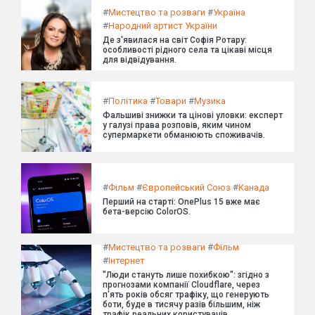
#
Мистецтво та розваги
#
Україна
#
Народний артист України
Де з'явилася на світ Софія Ротару:
особливості рідного села та цікаві місця
для відвідування.
#
Політика
#
Товари
#
Музика
Фальшиві знижки та цінові уловки: експерт
у галузі права розповів, яким чином
супермаркети обманюють споживачів.
#
Фільм
#
Європейський Союз
#
Канада
Перший на старті: OnePlus 15 вже має
бета-версію ColorOS.
#
Мистецтво та розваги
#
Фільм
#
Інтернет
"Люди стануть лише похибкою": згідно з
прогнозами компанії Cloudflare, через
п'ять років обсяг трафіку, що генерують
боти, буде в тисячу разів більшим, ніж
трафік реальних користувачів.