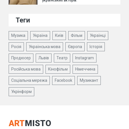
українських акторів.
Теги
Музика
Україна
Київ
Фільм
Українці
Росія
Українська мова
Європа
Історія
Продюсер
Львів
Театр
Instagram
Російська мова
Кінофільм
Німеччина
Соціальна мережа
Facebook
Музикант
Укрінформ
ART
MISTO