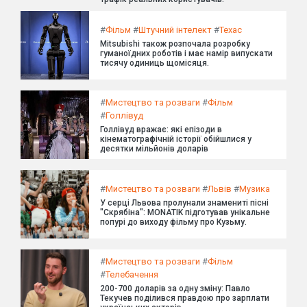
#
Фільм
#
Штучний інтелект
#
Техас
Mitsubishi також розпочала розробку
гуманоїдних роботів і має намір випускати
тисячу одиниць щомісяця.
#
Мистецтво та розваги
#
Фільм
#
Голлівуд
Голлівуд вражає: які епізоди в
кінематографічній історії обійшлися у
десятки мільйонів доларів
#
Мистецтво та розваги
#
Львів
#
Музика
У серці Львова пролунали знамениті пісні
"Скрябіна": MONATIK підготував унікальне
попурі до виходу фільму про Кузьму.
#
Мистецтво та розваги
#
Фільм
#
Телебачення
200-700 доларів за одну зміну: Павло
Текучев поділився правдою про зарплати