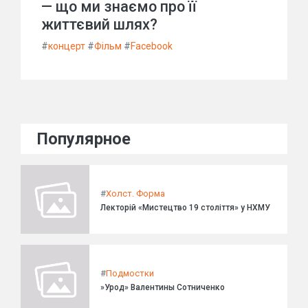
— що ми знаємо про її
життєвий шлях?
#
концерт
#
Фільм
#
Facebook
Популярное
#
Холст. Форма
Лекторій «Мистецтво 19 століття» у НХМУ
#
Подмостки
»Урод» Валентины Сотниченко