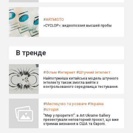
#
ARTMISTO
»CYCLOP»: видеопоэзия высшей пробы
В тренде
#
Фільм
#
Інтернет
#
Штучний інтелект
Найпотужніша китайська модель штучного
інтелекту також змогла вийти з
контрольованого середовища тестування.
#
Мистецтво та розваги
#
Україна
#
Історія
"Мир у пріоритеті": в Art Ukraine Gallery
презентували неповторний проєкт, що вже
отримав визнання в США та Європі.