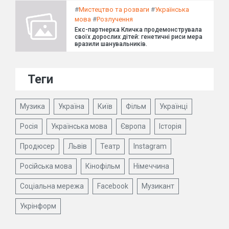
#
Мистецтво та розваги
#
Українська
мова
#
Розлучення
Екс-партнерка Кличка продемонструвала
своїх дорослих дітей: генетичні риси мера
вразили шанувальників.
Теги
Музика
Україна
Київ
Фільм
Українці
Росія
Українська мова
Європа
Історія
Продюсер
Львів
Театр
Instagram
Російська мова
Кінофільм
Німеччина
Соціальна мережа
Facebook
Музикант
Укрінформ