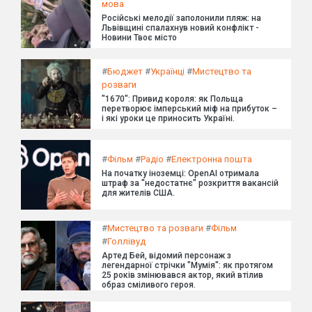
мова
Російські мелодії заполонили пляж: на
Львівщині спалахнув новий конфлікт -
Новини Твоє місто
#
Бюджет
#
Українці
#
Мистецтво та
розваги
"1670": Привид короля: як Польща
перетворює імперський міф на прибуток –
і які уроки це приносить Україні.
#
Фільм
#
Радіо
#
Електронна пошта
На початку іноземці: OpenAI отримала
штраф за "недостатнє" розкриття вакансій
для жителів США.
#
Мистецтво та розваги
#
Фільм
#
Голлівуд
Артед Бей, відомий персонаж з
легендарної стрічки "Мумія": як протягом
25 років змінювався актор, який втілив
образ сміливого героя.