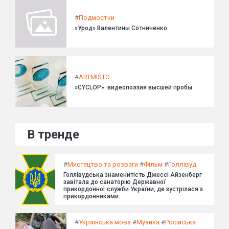
#
Подмостки
»Урод» Валентины Сотниченко
#
ARTMISTO
»CYCLOP»: видеопоэзия высшей пробы
В тренде
#
Мистецтво та розваги
#
Фільм
#
Голлівуд
Голлівудська знаменитість Джессі Айзенберг
завітала до санаторію Державної
прикордонної служби України, де зустрілася з
прикордонниками.
#
Українська мова
#
Музика
#
Російська