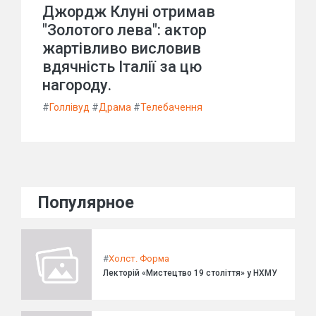
Джордж Клуні отримав
"Золотого лева": актор
жартівливо висловив
вдячність Італії за цю
нагороду.
#
Голлівуд
#
Драма
#
Телебачення
Популярное
#
Холст. Форма
Лекторій «Мистецтво 19 століття» у НХМУ