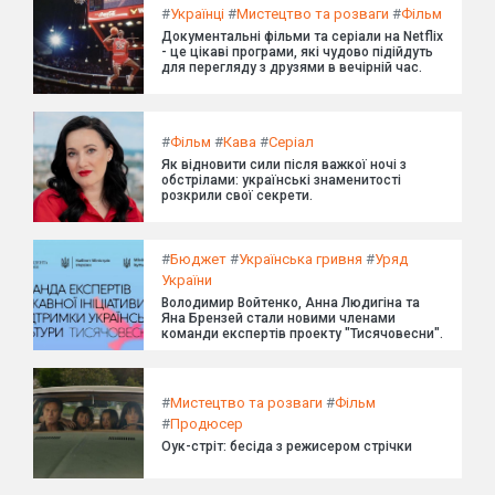
#
Українці
#
Мистецтво та розваги
#
Фільм
Документальні фільми та серіали на Netflix
- це цікаві програми, які чудово підійдуть
для перегляду з друзями в вечірній час.
#
Фільм
#
Кава
#
Серіал
Як відновити сили після важкої ночі з
обстрілами: українські знаменитості
розкрили свої секрети.
#
Бюджет
#
Українська гривня
#
Уряд
України
Володимир Войтенко, Анна Людигіна та
Яна Брензей стали новими членами
команди експертів проекту "Тисячовесни".
#
Мистецтво та розваги
#
Фільм
#
Продюсер
Оук-стріт: бесіда з режисером стрічки