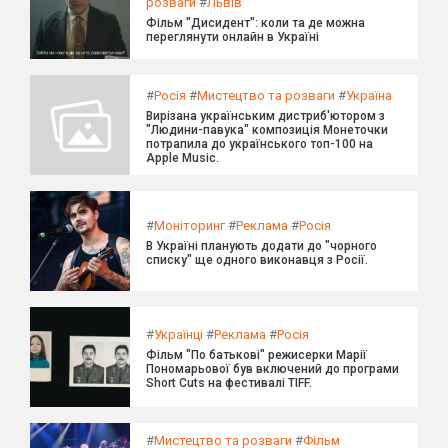
розваги
#
Львів
Фільм "Дисидент": коли та де можна
переглянути онлайн в Україні
#
Росія
#
Мистецтво та розваги
#
Україна
Вирізана українським дистриб'ютором з
"Людини-павука" композиція Монеточки
потрапила до українського топ-100 на
Apple Music.
#
Моніторинг
#
Реклама
#
Росія
В Україні планують додати до "чорного
списку" ще одного виконавця з Росії.
#
Українці
#
Реклама
#
Росія
Фільм "По батькові" режисерки Марії
Пономарьової був включений до програми
Short Cuts на фестивалі TIFF.
#
Мистецтво та розваги
#
Фільм