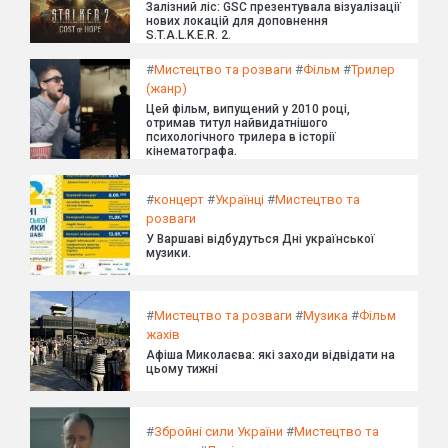
Залізний ліс: GSC презентувала візуалізації
нових локацій для доповнення
S.T.A.L.K.E.R. 2.
#
Мистецтво та розваги
#
Фільм
#
Трилер
(жанр)
Цей фільм, випущений у 2010 році,
отримав титул найвидатнішого
психологічного трилера в історії
кінематографа.
#
концерт
#
Українці
#
Мистецтво та
розваги
У Варшаві відбудуться Дні української
музики.
#
Мистецтво та розваги
#
Музика
#
Фільм
жахів
Афіша Миколаєва: які заходи відвідати на
цьому тижні
#
Збройні сили України
#
Мистецтво та