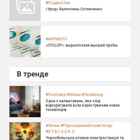
#
Подмостки
»Урод» Валентины Сотниченко
#
ARTMISTO
»CYCLOP»: видеопоэзия высшей пробы
В тренде
#
Політика
#
Фільм
#
Телевізор
Одна з налаштувань, яке слід
відкоригувати всім користувачам нових
телевізорів.
#
Фільм
#
Персональний комп'ютер
#
S.T.A.L.K.E.R. 2
Чорнобильська атомна електростанція та