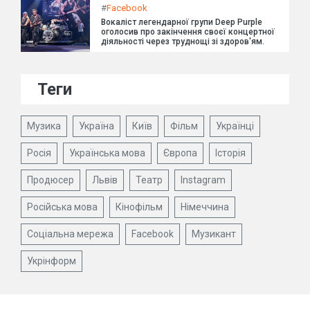
#
Facebook
Вокаліст легендарної групи Deep Purple
оголосив про закінчення своєї концертної
діяльності через труднощі зі здоров'ям.
Теги
Музика
Україна
Київ
Фільм
Українці
Росія
Українська мова
Європа
Історія
Продюсер
Львів
Театр
Instagram
Російська мова
Кінофільм
Німеччина
Соціальна мережа
Facebook
Музикант
Укрінформ