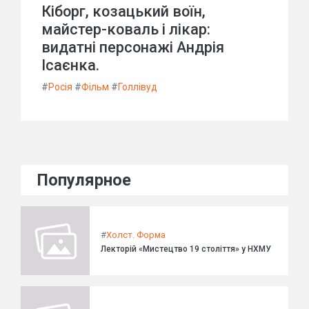
Кіборг, козацький воїн,
майстер-коваль і лікар:
видатні персонажі Андрія
Ісаєнка.
#
Росія
#
Фільм
#
Голлівуд
Популярное
#
Холст. Форма
Лекторій «Мистецтво 19 століття» у НХМУ