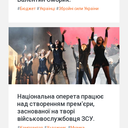
#
Бюджет
#
Українці
#
Збройні сили України
Національна оперета працює
над створенням прем'єри,
заснованої на творі
військовослужбовця ЗСУ.
#
Композитор
#
Художник.
#
Музика