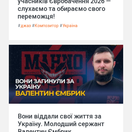
учасників Євробачення 2026 —
слухаємо та обираємо свого
переможця!
#
джаз
#
Композитор
#
Україна
Вони віддали свої життя за
Україну. Молодший сержант
Валентин Ємбрик.