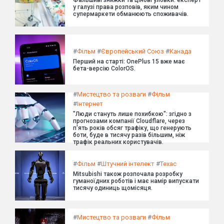
Фальшиві знижки та цінові уловки: експерт
у галузі права розповів, яким чином
супермаркети обманюють споживачів.
#
Фільм
#
Європейський Союз
#
Канада
Перший на старті: OnePlus 15 вже має
бета-версію ColorOS.
#
Мистецтво та розваги
#
Фільм
#
Інтернет
"Люди стануть лише похибкою": згідно з
прогнозами компанії Cloudflare, через
п'ять років обсяг трафіку, що генерують
боти, буде в тисячу разів більшим, ніж
трафік реальних користувачів.
#
Фільм
#
Штучний інтелект
#
Техас
Mitsubishi також розпочала розробку
гуманоїдних роботів і має намір випускати
тисячу одиниць щомісяця.
#
Мистецтво та розваги
#
Фільм