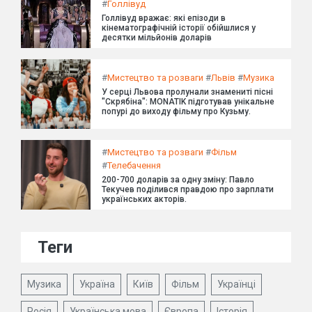
#
Голлівуд
Голлівуд вражає: які епізоди в
кінематографічній історії обійшлися у
десятки мільйонів доларів
#
Мистецтво та розваги
#
Львів
#
Музика
У серці Львова пролунали знамениті пісні
"Скрябіна": MONATIK підготував унікальне
попурі до виходу фільму про Кузьму.
#
Мистецтво та розваги
#
Фільм
#
Телебачення
200-700 доларів за одну зміну: Павло
Текучев поділився правдою про зарплати
українських акторів.
Теги
Музика
Україна
Київ
Фільм
Українці
Росія
Українська мова
Європа
Історія