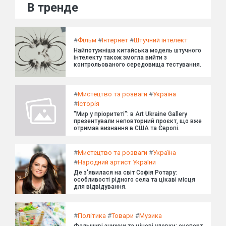
В тренде
#
Фільм
#
Інтернет
#
Штучний інтелект
Найпотужніша китайська модель штучного
інтелекту також змогла вийти з
контрольованого середовища тестування.
#
Мистецтво та розваги
#
Україна
#
Історія
"Мир у пріоритеті": в Art Ukraine Gallery
презентували неповторний проєкт, що вже
отримав визнання в США та Європі.
#
Мистецтво та розваги
#
Україна
#
Народний артист України
Де з'явилася на світ Софія Ротару:
особливості рідного села та цікаві місця
для відвідування.
#
Політика
#
Товари
#
Музика