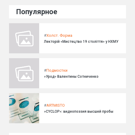
Популярное
#
Холст. Форма
Лекторій «Мистецтво 19 століття» у НХМУ
#
Подмостки
»Урод» Валентины Сотниченко
#
ARTMISTO
»CYCLOP»: видеопоэзия высшей пробы