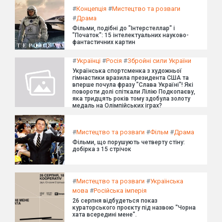
#
Концепція
#
Мистецтво та розваги
#
Драма
Фільми, подібні до "Інтерстеллар" і
"Початок": 15 інтелектуальних науково-
фантастичних картин
#
Українці
#
Росія
#
Збройні сили України
Українська спортсменка з художньої
гімнастики вразила президента США та
вперше почула фразу "Слава Україні"! Які
повороти долі спіткали Лілію Подкопаєву,
яка тридцять років тому здобула золоту
медаль на Олімпійських іграх?
#
Мистецтво та розваги
#
Фільм
#
Драма
Фільми, що порушують четверту стіну:
добірка з 15 стрічок
#
Мистецтво та розваги
#
Українська
мова
#
Російська імперія
26 серпня відбудеться показ
кураторського проєкту під назвою "Чорна
хата всередині мене".