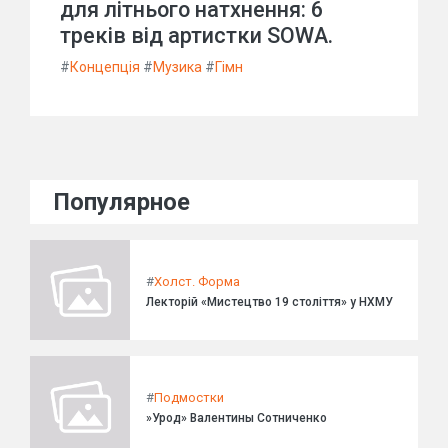
для літнього натхнення: 6
треків від артистки SOWA.
#
Концепція
#
Музика
#
Гімн
Популярное
#
Холст. Форма
Лекторій «Мистецтво 19 століття» у НХМУ
#
Подмостки
»Урод» Валентины Сотниченко