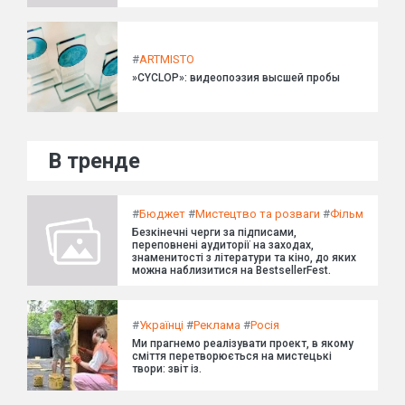
#
ARTMISTO
»CYCLOP»: видеопоэзия высшей пробы
В тренде
#
Бюджет
#
Мистецтво та розваги
#
Фільм
Безкінечні черги за підписами,
переповнені аудиторії на заходах,
знаменитості з літератури та кіно, до яких
можна наблизитися на BestsellerFest.
#
Українці
#
Реклама
#
Росія
Ми прагнемо реалізувати проект, в якому
сміття перетворюється на мистецькі
твори: звіт із.