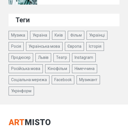
Теги
Музика
Україна
Київ
Фільм
Українці
Росія
Українська мова
Європа
Історія
Продюсер
Львів
Театр
Instagram
Російська мова
Кінофільм
Німеччина
Соціальна мережа
Facebook
Музикант
Укрінформ
ART
MISTO