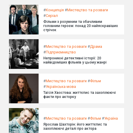
#
Концепція
#
Мистецтво та розваги
#
Серіал
Фільми з розумним та обачливим
головним героєм: понад 20 найяскравіших
стрічок
#
Мистецтво та розваги
#
Драма
#
Підприємництво
Непроникні детективні історії: 20
найвідоміших фільмів у цьому жанрі
#
Мистецтво та розваги
#
Фільм
#
Українська мова
Таїсія Хвостова: життєпис та захоплюючі
факти про акторку
#
Мистецтво та розваги
#
Фільм
#
Україна
Ярослав Шахторін: його життєпис та
захоплюючі деталі про актора