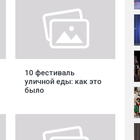
10 фестиваль
уличной еды: как это
было