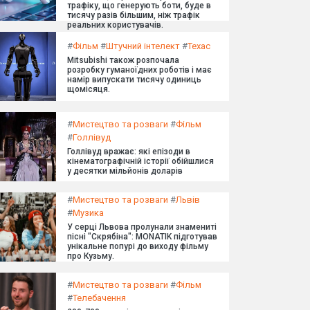
трафіку, що генерують боти, буде в
тисячу разів більшим, ніж трафік
реальних користувачів.
#
Фільм
#
Штучний інтелект
#
Техас
Mitsubishi також розпочала
розробку гуманоїдних роботів і має
намір випускати тисячу одиниць
щомісяця.
#
Мистецтво та розваги
#
Фільм
#
Голлівуд
Голлівуд вражає: які епізоди в
кінематографічній історії обійшлися
у десятки мільйонів доларів
#
Мистецтво та розваги
#
Львів
#
Музика
У серці Львова пролунали знамениті
пісні "Скрябіна": MONATIK підготував
унікальне попурі до виходу фільму
про Кузьму.
#
Мистецтво та розваги
#
Фільм
#
Телебачення