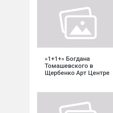
»1+1+» Богдана
Томашевского в
Щербенко Арт Центре