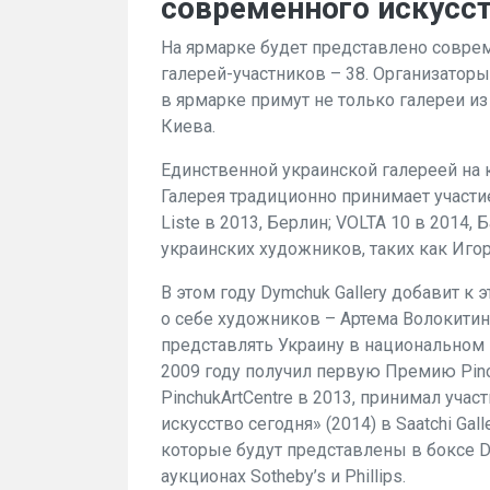
современного искусств
На ярмарке будет представлено соврем
галерей-участников – 38. Организаторы
в ярмарке примут не только галереи из
Киева.
Единственной украинской галереей на к
Галерея традиционно принимает участи
Liste в 2013, Берлин; VOLTA 10 в 2014,
украинских художников, таких как Игор
В этом году Dymchuk Gallery добавит к
о себе художников – Артема Волокитин
представлять Украину в национальном 
2009 году получил первую Премию Pinc
PinchukArtCentre в 2013, принимал уча
искусство сегодня» (2014) в Saatchi Ga
которые будут представлены в боксе Dy
аукционах Sotheby’s и Phillips.