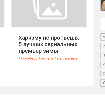
Харизму не пропьешь:
М
5 лучших сериальных
Р
премьер зимы
П
#
кинообзор
#
сериалы
#
топ сериалов
Р
С
У