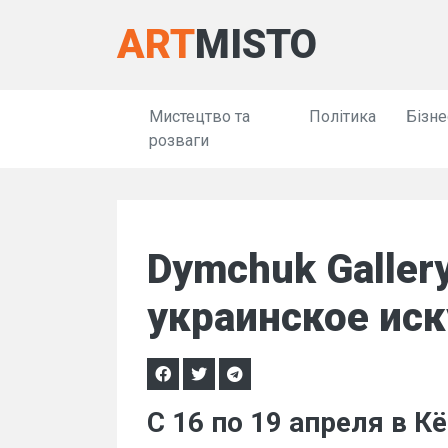
ART
MISTO
Мистецтво та
Політика
Бізне
розваги
Dymchuk Galler
украинское иск
C 16 по 19 апреля в 