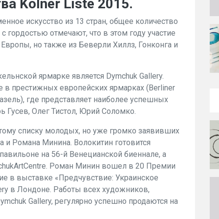
а Kölner Liste 2015.
енное искусство из 13 стран, общее количество
 с гордостью отмечают, что в этом году участие
 Европы, но также из Беверли Хиллз, Гонконга и
ельнской ярмарке является Dymchuk Gallery.
е в престижных европейских ярмарках (Berliner
 Базель), где представляет наиболее успешных
ь Гусев, Олег Тистол, Юрий Соломко.
 этому списку молодых, но уже громко заявивших
а и Романа Минина. Волокитин готовится
павильоне на 56-й Венецианской биеннале, а
hukArtCentre. Роман Минин вошел в 20 Премии
стие в выставке «Предчувствие: Украинское
llery в Лондоне. Работы всех художников,
mchuk Gallery, регулярно успешно продаются на