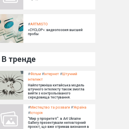
#
ARTMISTO
»CYCLOP»: видеопоэзия высшей
пробы
В тренде
#
Фільм
#
Інтернет
#
Штучний
інтелект
Найпотужніша китайська модель
штучного інтелекту також змогла
вийти з контрольованого
середовища тестування.
#
Мистецтво та розваги
#
Україна
#
Історія
"Мир у пріоритеті": в Art Ukraine
Gallery презентували неповторний
проєкт, що вже отримав визнання в