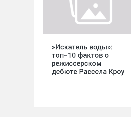
»Искатель воды»:
топ−10 фактов о
режиссерском
дебюте Рассела Кроу