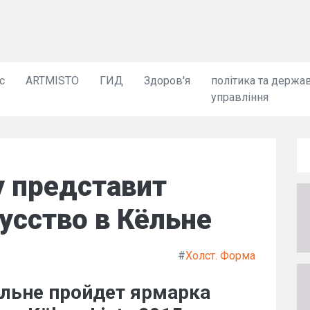
с
ARTMISTO
ГИД
Здоров'я
політика та держа
управління
y представит
усство в Кёльне
#
Холст. Форма
Кёльне пройдет ярмарка