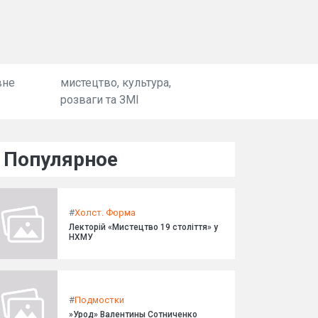
вне
мистецтво, культура,
розваги та ЗМІ
Популярное
#
Холст. Форма
Лекторій «Мистецтво 19 століття» у
НХМУ
#
Подмостки
»Урод» Валентины Сотниченко