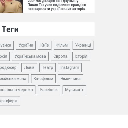
200-700 доларів за одну зміну:
Павло Текучев поділився правдою
про зарплати українських акторів.
Теги
узика
Україна
Київ
Фільм
Українці
осія
Українська мова
Європа
Історія
родюсер
Львів
Театр
Instagram
осійська мова
Кінофільм
Німеччина
оціальна мережа
Facebook
Музикант
крінформ