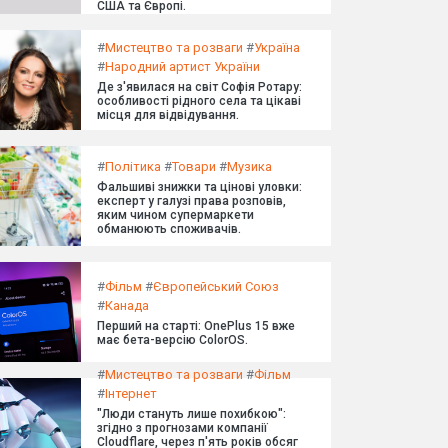
США та Європі.
#
Мистецтво та розваги
#
Україна
#
Народний артист України
Де з'явилася на світ Софія Ротару:
особливості рідного села та цікаві
місця для відвідування.
#
Політика
#
Товари
#
Музика
Фальшиві знижки та цінові уловки:
експерт у галузі права розповів,
яким чином супермаркети
обманюють споживачів.
#
Фільм
#
Європейський Союз
#
Канада
Перший на старті: OnePlus 15 вже
має бета-версію ColorOS.
#
Мистецтво та розваги
#
Фільм
#
Інтернет
"Люди стануть лише похибкою":
згідно з прогнозами компанії
Cloudflare, через п'ять років обсяг