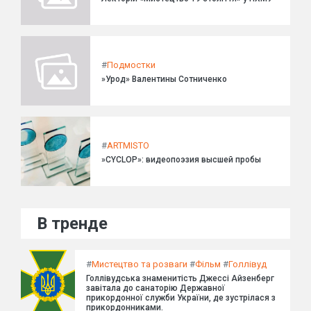
#
Подмостки
»Урод» Валентины Сотниченко
#
ARTMISTO
»CYCLOP»: видеопоэзия высшей пробы
В тренде
#
Мистецтво та розваги
#
Фільм
#
Голлівуд
Голлівудська знаменитість Джессі Айзенберг
завітала до санаторію Державної
прикордонної служби України, де зустрілася з
прикордонниками.