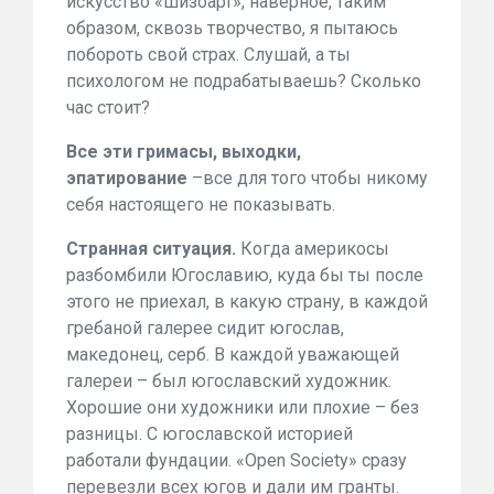
искусство «шизоарт», наверное, таким
образом, сквозь творчество, я пытаюсь
побороть свой страх. Слушай, а ты
психологом не подрабатываешь? Сколько
час стоит?
Все эти гримасы, выходки,
эпатирование
–все для того чтобы никому
себя настоящего не показывать.
Странная ситуация.
Когда америкосы
разбомбили Югославию, куда бы ты после
этого не приехал, в какую страну, в каждой
гребаной галерее сидит югослав,
македонец, серб. В каждой уважающей
галереи – был югославский художник.
Хорошие они художники или плохие – без
разницы. С югославской историей
работали фундации. «Open Society» сразу
перевезли всех югов и дали им гранты.