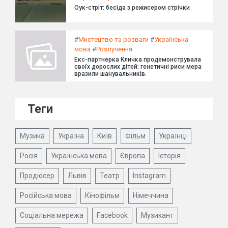
Оук-стріт: бесіда з режисером стрічки
#
Мистецтво та розваги
#
Українська
мова
#
Розлучення
Екс-партнерка Кличка продемонструвала
своїх дорослих дітей: генетичні риси мера
вразили шанувальників.
Теги
Музика
Україна
Київ
Фільм
Українці
Росія
Українська мова
Європа
Історія
Продюсер
Львів
Театр
Instagram
Російська мова
Кінофільм
Німеччина
Соціальна мережа
Facebook
Музикант