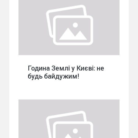
Година Землі у Києві: не
будь байдужим!