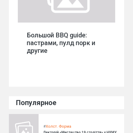
Большой BBQ guide:
пастрами, пулд порк и
другие
Популярное
#
Холст. Форма
Лекторій «Мистецтво 19 століття» у НХМУ