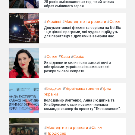
25 років змінювався актор, який втілив
образ сміливого героя.
#
Українці
#
Мистецтво та розваги
#
Фільм
Документальні фільми та серіали на Netflix
- це цікаві програми, які чудово підійдуть
для перегляду з друзями в вечірній час.
#
Фільм
#
Кава
#
Серіал
Як відновити сили після важкої ночі з
обстрілами: українські знаменитості
розкрили свої секрети.
#
Бюджет
#
Українська гривня
#
Уряд
України
Володимир Войтенко, Анна Людигіна та
Яна Брензей стали новими членами
команди експертів проекту "Тисячовесни".
#
Мистецтво та розваги
#
Фільм
#
Продюсер