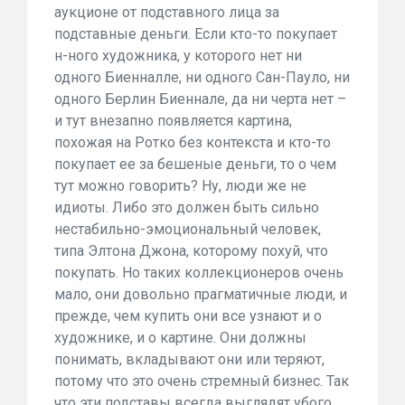
аукционе от подставного лица за
подставные деньги. Если кто-то покупает
н-ного художника, у которого нет ни
одного Биенналле, ни одного Сан-Пауло, ни
одного Берлин Биеннале, да ни черта нет –
и тут внезапно появляется картина,
похожая на Ротко без контекста и кто-то
покупает ее за бешеные деньги, то о чем
тут можно говорить? Ну, люди же не
идиоты. Либо это должен быть сильно
нестабильно-эмоциональный человек,
типа Элтона Джона, которому похуй, что
покупать. Но таких коллекционеров очень
мало, они довольно прагматичные люди, и
прежде, чем купить они все узнают и о
художнике, и о картине. Они должны
понимать, вкладывают они или теряют,
потому что это очень стремный бизнес. Так
что эти подставы всегда выглядят убого.