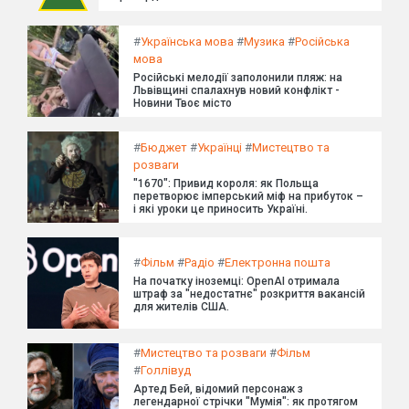
#
Українська мова
#
Музика
#
Російська
мова
Російські мелодії заполонили пляж: на
Львівщині спалахнув новий конфлікт -
Новини Твоє місто
#
Бюджет
#
Українці
#
Мистецтво та
розваги
"1670": Привид короля: як Польща
перетворює імперський міф на прибуток –
і які уроки це приносить Україні.
#
Фільм
#
Радіо
#
Електронна пошта
На початку іноземці: OpenAI отримала
штраф за "недостатнє" розкриття вакансій
для жителів США.
#
Мистецтво та розваги
#
Фільм
#
Голлівуд
Артед Бей, відомий персонаж з
легендарної стрічки "Мумія": як протягом