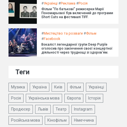
#
Українці
#
Реклама
#
Росія
Фільм "По батькові" режисерки Марії
Пономарьової був включений до програми
Short Cuts на фестивалі TIFF.
#
Мистецтво та розваги
#
Фільм
#
Facebook
Вокаліст легендарної групи Deep Purple
оголосив про закінчення своєї концертної
діяльності через труднощі зі здоров'ям.
Теги
Музика
Україна
Київ
Фільм
Українці
Росія
Українська мова
Європа
Історія
Продюсер
Львів
Театр
Instagram
Російська мова
Кінофільм
Німеччина