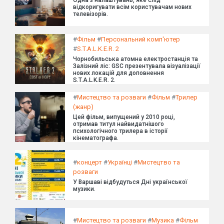
відкоригувати всім користувачам нових
телевізорів.
#
Фільм
#
Персональний комп'ютер
#
S.T.A.L.K.E.R. 2
Чорнобильська атомна електростанція та
Залізний ліс: GSC презентувала візуалізації
нових локацій для доповнення
S.T.A.L.K.E.R. 2.
#
Мистецтво та розваги
#
Фільм
#
Трилер
(жанр)
Цей фільм, випущений у 2010 році,
отримав титул найвидатнішого
психологічного трилера в історії
кінематографа.
#
концерт
#
Українці
#
Мистецтво та
розваги
У Варшаві відбудуться Дні української
музики.
#
Мистецтво та розваги
#
Музика
#
Фільм