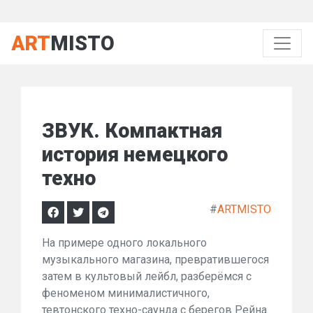
ART
MISTO
ЗВУК. Компактная
история немецкого
техно
#
ARTMISTO
На примере одного локального
музыкального магазина, превратившегося
затем в культовый лейбл, разберёмся с
феноменом минималистичного,
тевтонского техно-саунда с берегов Рейна.