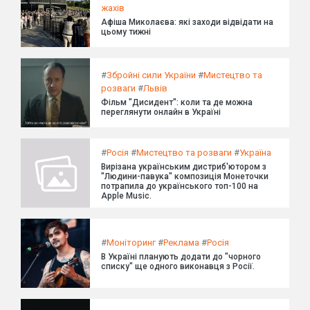
жахів
Афіша Миколаєва: які заходи відвідати на
цьому тижні
#
Збройні сили України
#
Мистецтво та
розваги
#
Львів
Фільм "Дисидент": коли та де можна
переглянути онлайн в Україні
#
Росія
#
Мистецтво та розваги
#
Україна
Вирізана українським дистриб'ютором з
"Людини-павука" композиція Монеточки
потрапила до українського топ-100 на
Apple Music.
#
Моніторинг
#
Реклама
#
Росія
В Україні планують додати до "чорного
списку" ще одного виконавця з Росії.