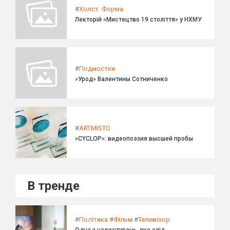
#
Холст. Форма
Лекторій «Мистецтво 19 століття» у НХМУ
#
Подмостки
»Урод» Валентины Сотниченко
#
ARTMISTO
»CYCLOP»: видеопоэзия высшей пробы
В тренде
#
Політика
#
Фільм
#
Телевізор
Одна з налаштувань, яке слід