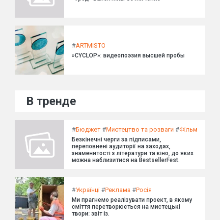
#
ARTMISTO
»CYCLOP»: видеопоэзия высшей пробы
В тренде
#
Бюджет
#
Мистецтво та розваги
#
Фільм
Безкінечні черги за підписами,
переповнені аудиторії на заходах,
знаменитості з літератури та кіно, до яких
можна наблизитися на BestsellerFest.
#
Українці
#
Реклама
#
Росія
Ми прагнемо реалізувати проект, в якому
сміття перетворюється на мистецькі
твори: звіт із.