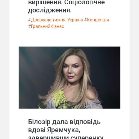
вирішення. Соціологічне
дослідження.
#
Дзеркало тижня. Україна
#
Концепція
#
Гральний бізнес
Білозір дала відповідь
вдові Яремчука,
завершивши суперечку