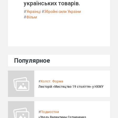
українських товарів.
#
Українці
#
Збройні сили України
#
Фільм
Популярное
#
Холст. Форма
Лекторій «Мистецтво 19 століття» у НХМУ
#
Подмостки
»Урод» Валентины Сотниченко