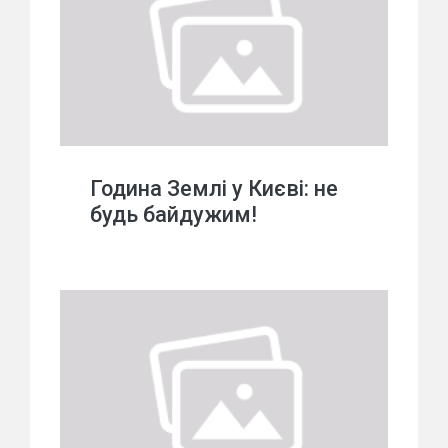
Година Землі у Києві: не
будь байдужим!