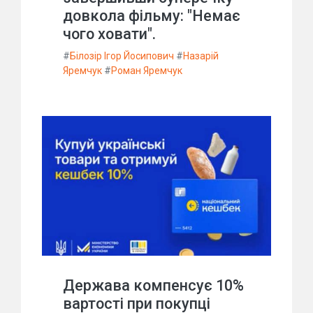
довкола фільму: "Немає
чого ховати".
#
Білозір Ігор Йосипович
#
Назарій
Яремчук
#
Роман Яремчук
Держава компенсує 10%
вартості при покупці