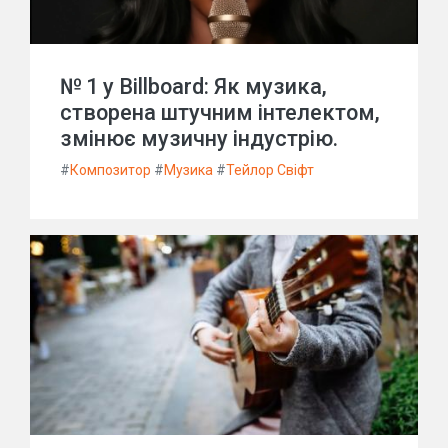
№ 1 у Billboard: Як музика,
створена штучним інтелектом,
змінює музичну індустрію.
#
Композитор
#
Музика
#
Тейлор Свіфт