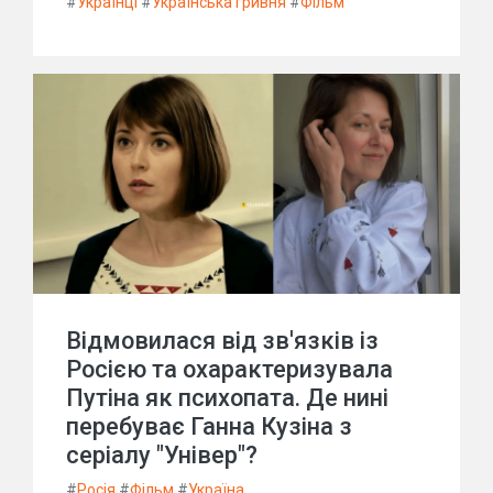
#
Українці
#
Українська гривня
#
Фільм
Відмовилася від зв'язків із
Росією та охарактеризувала
Путіна як психопата. Де нині
перебуває Ганна Кузіна з
серіалу "Універ"?
#
Росія
#
Фільм
#
Україна