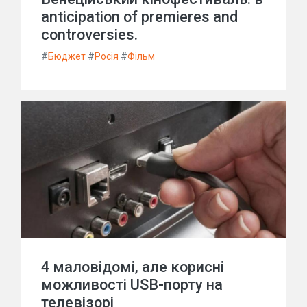
anticipation of premieres and
controversies.
#
Бюджет
#
Росія
#
Фільм
4 маловідомі, але корисні
можливості USB-порту на
телевізорі