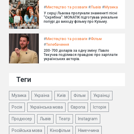
#
Мистецтво та розваги
#
Львів
#
Музика
У серці Львова пролунали знамениті пісні
"Скрябіна": MONATIK підготував унікальне
попурі до виходу фільму про Кузьму.
#
Мистецтво та розваги
#
Фільм
#
Телебачення
200-700 доларів за одну зміну: Павло
Текучев поділився правдою про зарплати
українських акторів.
Теги
Музика
Україна
Київ
Фільм
Українці
Росія
Українська мова
Європа
Історія
Продюсер
Львів
Театр
Instagram
Російська мова
Кінофільм
Німеччина