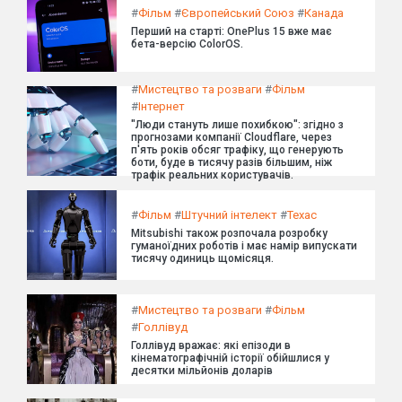
#
Фільм
#
Європейський Союз
#
Канада
Перший на старті: OnePlus 15 вже має
бета-версію ColorOS.
#
Мистецтво та розваги
#
Фільм
#
Інтернет
"Люди стануть лише похибкою": згідно з
прогнозами компанії Cloudflare, через
п'ять років обсяг трафіку, що генерують
боти, буде в тисячу разів більшим, ніж
трафік реальних користувачів.
#
Фільм
#
Штучний інтелект
#
Техас
Mitsubishi також розпочала розробку
гуманоїдних роботів і має намір випускати
тисячу одиниць щомісяця.
#
Мистецтво та розваги
#
Фільм
#
Голлівуд
Голлівуд вражає: які епізоди в
кінематографічній історії обійшлися у
десятки мільйонів доларів