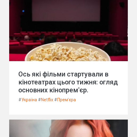
Ось які фільми стартували в
кінотеатрах цього тижня: огляд
основних кінопрем'єр.
#
Україна
#
Netflix
#
Прем'єра