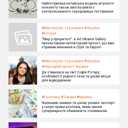
Найпотужніша китайська модель штучного
інтелекту також змогла вийти з
контрольованого середовища тестування.
#
Мистецтво та розваги
#
Україна
#
Історія
"Мир у пріоритеті": в Art Ukraine Gallery
презентували неповторний проєкт, що вже
отримав визнання в США та Європі.
#
Мистецтво та розваги
#
Україна
#
Народний артист України
Де з'явилася на світ Софія Ротару:
особливості рідного села та цікаві місця
для відвідування.
#
Політика
#
Товари
#
Музика
Фальшиві знижки та цінові уловки: експерт
у галузі права розповів, яким чином
супермаркети обманюють споживачів.