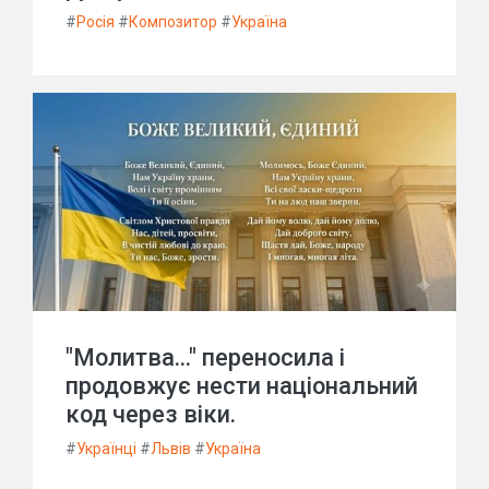
#
Росія
#
Композитор
#
Україна
"Молитва..." переносила і
продовжує нести національний
код через віки.
#
Українці
#
Львів
#
Україна