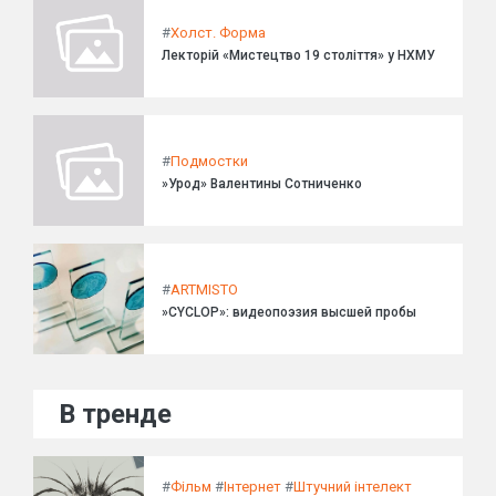
#
Холст. Форма
Лекторій «Мистецтво 19 століття» у НХМУ
#
Подмостки
»Урод» Валентины Сотниченко
#
ARTMISTO
»CYCLOP»: видеопоэзия высшей пробы
В тренде
#
Фільм
#
Інтернет
#
Штучний інтелект