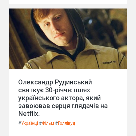
Олександр Рудинський
святкує 30-річчя: шлях
українського актора, який
завоював серця глядачів на
Netflix.
#
Українці
#
Фільм
#
Голлівуд