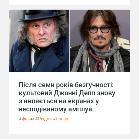
Після семи років безгучності:
культовий Джонні Депп знову
з'являється на екранах у
несподіваному амплуа.
#
Фільм
#
Різдво
#
Проза