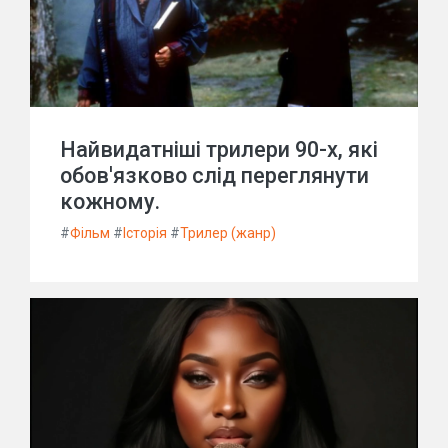
Найвидатніші трилери 90-х, які
обов'язково слід переглянути
кожному.
#
Фільм
#
Історія
#
Трилер (жанр)