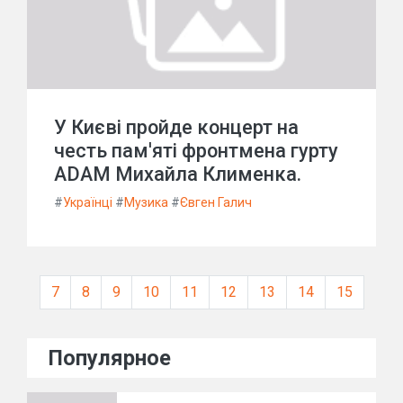
У Києві пройде концерт на
честь пам'яті фронтмена гурту
ADAM Михайла Клименка.
#
Українці
#
Музика
#
Євген Галич
7
8
9
10
11
12
13
14
15
Популярное