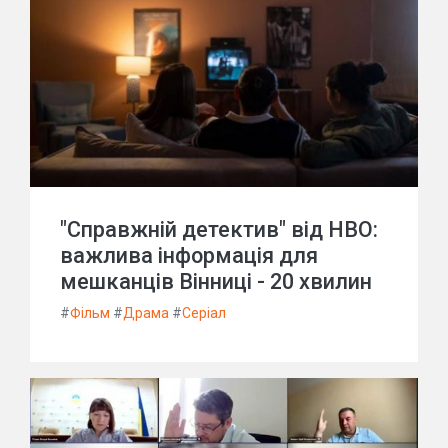
"Справжній детектив" від HBO:
важлива інформація для
мешканців Вінниці - 20 хвилин
#
Фільм
#
Драма
#
Серіал