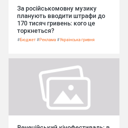
За російськомовну музику
планують вводити штрафи до
170 тисяч гривень: кого це
торкнеться?
#
Бюджет
#
Реклама
#
Українська гривня
Венеційський кінофестиваль: в