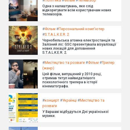
#
Політика
#
Фільм
#
Телевізор
Одна з налаштувань, яке слід
відкоригувати всім користувачам нових
телевізорів.
#
Фільм
#
Персональний комп'ютер
#
S.T.A.L.K.E.R. 2
Чорнобильська атомна електростанція та
Залізний ліс: GSC презентувала візуалізації
нових локацій для доповнення
S.T.A.L.K.E.R. 2.
#
Мистецтво та розваги
#
Фільм
#
Трилер
(жанр)
Цей фільм, випущений у 2010 році,
отримав титул найвидатнішого
психологічного трилера в історії
кінематографа.
#
концерт
#
Українці
#
Мистецтво та
розваги
У Варшаві відбудуться Дні української
музики.