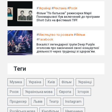
#
Українці
#
Реклама
#
Росія
Фільм "По батькові" режисерки Марії
Пономарьової був включений до програми
Short Cuts на фестивалі TIFF.
#
Мистецтво та розваги
#
Фільм
#
Facebook
Вокаліст легендарної групи Deep Purple
оголосив про закінчення своєї концертної
діяльності через труднощі зі здоров'ям.
Теги
Музика
Україна
Київ
Фільм
Українці
Росія
Українська мова
Європа
Історія
Продюсер
Львів
Театр
Instagram
Російська мова
Кінофільм
Німеччина