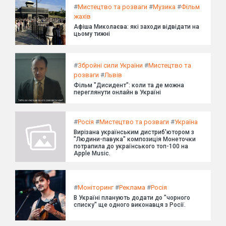
#
Мистецтво та розваги
#
Музика
#
Фільм
жахів
Афіша Миколаєва: які заходи відвідати на
цьому тижні
#
Збройні сили України
#
Мистецтво та
розваги
#
Львів
Фільм "Дисидент": коли та де можна
переглянути онлайн в Україні
#
Росія
#
Мистецтво та розваги
#
Україна
Вирізана українським дистриб'ютором з
"Людини-павука" композиція Монеточки
потрапила до українського топ-100 на
Apple Music.
#
Моніторинг
#
Реклама
#
Росія
В Україні планують додати до "чорного
списку" ще одного виконавця з Росії.