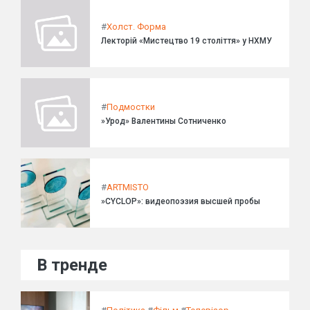
#
Холст. Форма
Лекторій «Мистецтво 19 століття» у НХМУ
#
Подмостки
»Урод» Валентины Сотниченко
#
ARTMISTO
»CYCLOP»: видеопоэзия высшей пробы
В тренде