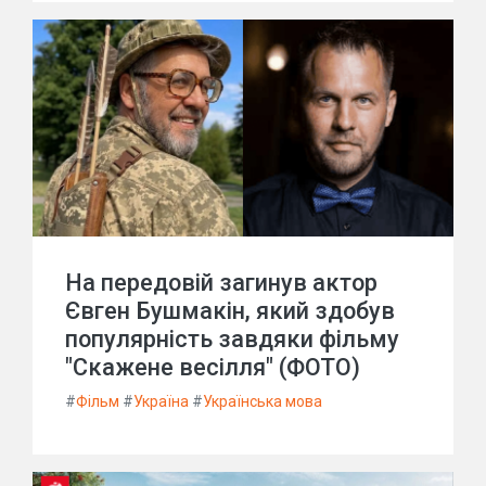
На передовій загинув актор
Євген Бушмакін, який здобув
популярність завдяки фільму
"Скажене весілля" (ФОТО)
#
Фільм
#
Україна
#
Українська мова