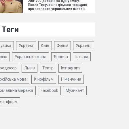
200-700 доларів за одну зміну:
Павло Текучев поділився правдою
про зарплати українських акторів.
Теги
узика
Україна
Київ
Фільм
Українці
осія
Українська мова
Європа
Історія
родюсер
Львів
Театр
Instagram
осійська мова
Кінофільм
Німеччина
оціальна мережа
Facebook
Музикант
крінформ