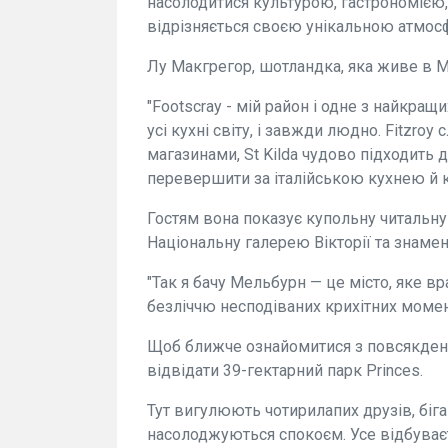
насолодитися культурою, гастрономією
відрізняється своєю унікальною атмосфе
Лу Макгрегор, шотландка, яка живе в М
"Footscray - мій район і одне з найкращих
усі кухні світу, і завжди людно. Fitzro
магазинами, St Kilda чудово підходить 
перевершити за італійською кухнею й 
Гостям вона показує купольну читальну з
Національну галерею Вікторії та знамен
"Так я бачу Мельбурн — це місто, яке в
безліччю несподіваних крихітних момен
Щоб ближче ознайомитися з повсякде
відвідати 39-гектарний парк Princes.
Тут вигулюють чотирилапих друзів, біг
насолоджуються спокоєм. Усе відбуваєт