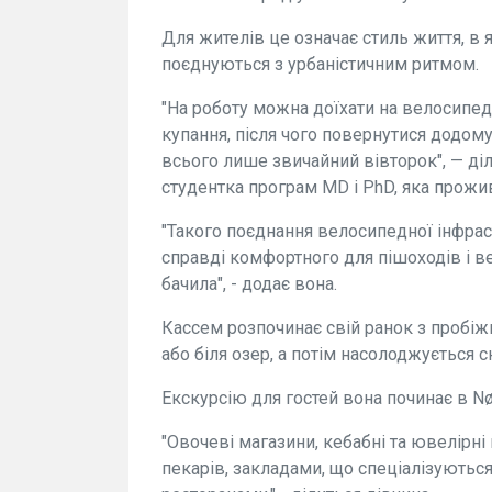
Для жителів це означає стиль життя, в
поєднуються з урбаністичним ритмом.
"На роботу можна доїхати на велосипеді
купання, після чого повернутися додому
всього лише звичайний вівторок", — д
студентка програм MD і PhD, яка прожив
"Такого поєднання велосипедної інфраст
справді комфортного для пішоходів і в
бачила", - додає вона.
Кассем розпочинає свій ранок з пробіжк
або біля озер, а потім насолоджується сн
Екскурсію для гостей вона починає в Nø
"Овочеві магазини, кебабні та ювелірні
пекарів, закладами, що спеціалізуються