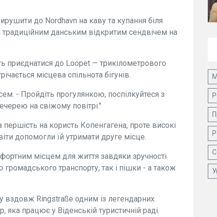
ирушити до Nordhavn на каву та купання біля
- традиційним данським відкритим сендвічем на
ть приєднатися до Loopet — трикілометрового
ічається місцева спільнота бігунів.
М
ссем. - Пройдіть прогулянкою, поспілкуйтеся з
Р
черею на свіжому повітрі."
П
 першість на користь Копенгагена, проте високі
Р
віти допомогли їй утримати друге місце.
С
фортним місцем для життя завдяки зручності
 громадського транспорту, так і пішки - а також
У
ту вздовж Ringstraße одним із легендарних
 яка працює у Віденській туристичній раді.