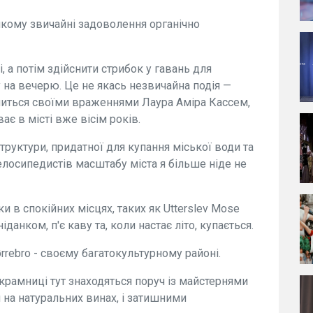
 якому звичайні задоволення органічно
, а потім здійснити стрибок у гавань для
 на вечерю. Це не якась незвичайна подія —
ілиться своїми враженнями Лаура Аміра Кассем,
ає в місті вже вісім років.
руктури, придатної для купання міської води та
елосипедистів масштабу міста я більше ніде не
и в спокійних місцях, таких як Utterslev Mose
іданком, п'є каву та, коли настає літо, купається.
rrebro - своєму багатокультурному районі.
 крамниці тут знаходяться поруч із майстернями
 на натуральних винах, і затишними