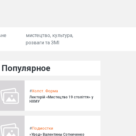
вне
мистецтво, культура,
розваги та ЗМІ
Популярное
#
Холст. Форма
Лекторій «Мистецтво 19 століття» у
НХМУ
#
Подмостки
»Урод» Валентины Сотниченко