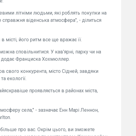
е.
сцевими літніми людьми, які роблять покупки на
е справжня віденська атмосфера", - ділиться
в місті, його ритм все ще вражає її.
можна сповільнитися. У кав'ярні, парку чи на
, - додає Франциска Хохмюллер.
в свого конкурента, місто Сідней, завдяки
та екології.
йяскравіше проявляється в районах міста,
тмосферу села," - зазначає Енн Марі Леннон,
lton.
 більше про вас. Окрім цього, ви зможете