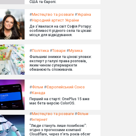
США та Європі.
#
Мистецтво та розваги
#
Україна
#
Народний артист України
Де з'явилася на світ Софія Ротару:
особливості рідного села та цікаві
місця для відвідування.
#
Політика
#
Товари
#
Музика
Фальшиві знижки та цінові уловки:
експерт у галузі права розповів,
яким чином супермаркети
обманюють споживачів.
#
Фільм
#
Європейський Союз
#
Канада
Перший на старті: OnePlus 15 вже
має бета-версію ColorOS.
#
Мистецтво та розваги
#
Фільм
#
Інтернет
"Люди стануть лише похибкою":
згідно з прогнозами компанії
Cloudflare, через п'ять років обсяг