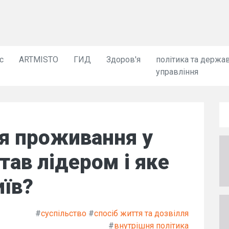
с
ARTMISTO
ГИД
Здоров'я
політика та держа
управління
ля проживання у
став лідером і яке
иїв?
#
суспільство
#
спосіб життя та дозвілля
#
внутрішня політика