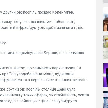
у другий рік поспіль посідає Копенгаген.
сьому світу за показниками стабільності,
 освіти й інфраструктури, щоб визначити ті, що
оку:
як тривале домінування Європи, так і незмінно
життя в містах, що займають верхні позиції в
 про їхні уподобання та місця, куди вони
струвати місто з перспективи корінних жителів.
е другий рік поспіль, столиця Данії була
азникам у таких сферах, як стабільність, освіта
мала одні з найвищих оцінок за культуру та