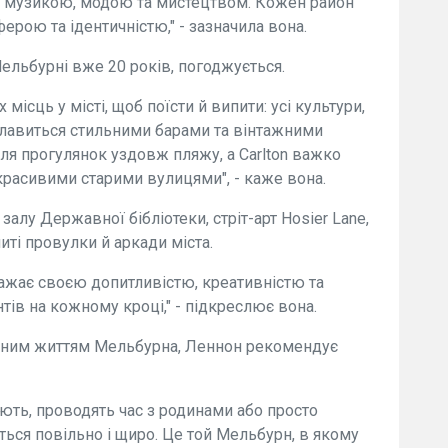
, музикою, модою та мистецтвом. Кожен район
рою та ідентичністю," - зазначила вона.
ельбурні вже 20 років, погоджується.
 місць у місті, щоб поїсти й випити: усі культури,
y славиться стильними барами та вінтажними
для прогулянок уздовж пляжу, а Carlton важко
красивими старими вулицями", - каже вона.
алу Державної бібліотеки, стріт-арт Hosier Lane,
иті провулки й аркади міста.
ражає своєю допитливістю, креативністю та
тів на кожному кроці," - підкреслює вона.
нним життям Мельбурна, Леннон рекомендує
ають, проводять час з родинами або просто
ься повільно і щиро. Це той Мельбурн, в якому