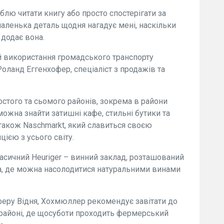
юблю читати книгу або просто спостерігати за
аленька деталь щодня нагадує мені, наскільки
 додає вона.
й використання громадського транспорту
Роланд Еггенхофер, спеціаліст з продажів та
остого та сьомого районів, зокрема в райони
 можна знайти затишні кафе, стильні бутики та
також Naschmarkt, який славиться своєю
ією з усього світу.
класичний Heuriger – винний заклад, розташований
та, де можна насолодитися натуральними винами
еру Відня, Хохмюллер рекомендує завітати до
 районі, де щосуботи проходить фермерський