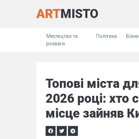
ART
MISTO
Мистецтво та
Політика
Бізне
розваги
Топові міста д
2026 році: хто 
місце зайняв К