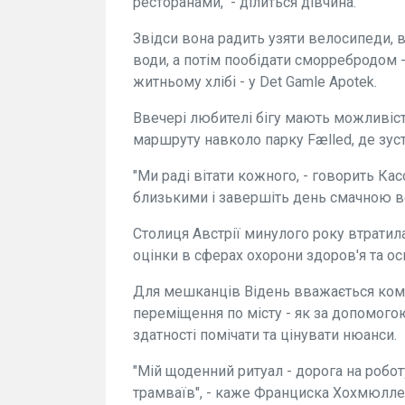
ресторанами," - ділиться дівчина.
Звідси вона радить узяти велосипеди, в
води, а потім пообідати сморребродом 
житньому хлібі - у Det Gamle Apotek.
Ввечері любителі бігу мають можливіс
маршруту навколо парку Fælled, де зустр
"Ми раді вітати кожного, - говорить Ка
близькими і завершіть день смачною ве
Столиця Австрії минулого року втратила
оцінки в сферах охорони здоров'я та ос
Для мешканців Відень вважається ком
переміщення по місту - як за допомогою
здатності помічати та цінувати нюанси.
"Мій щоденний ритуал - дорога на робо
трамваїв", - каже Франциска Хохмюллер,