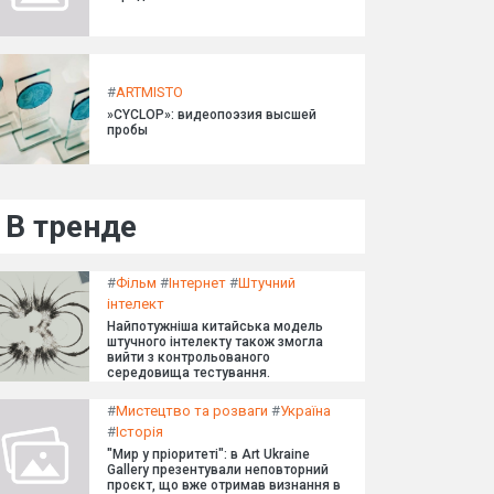
#
ARTMISTO
»CYCLOP»: видеопоэзия высшей
пробы
В тренде
#
Фільм
#
Інтернет
#
Штучний
інтелект
Найпотужніша китайська модель
штучного інтелекту також змогла
вийти з контрольованого
середовища тестування.
#
Мистецтво та розваги
#
Україна
#
Історія
"Мир у пріоритеті": в Art Ukraine
Gallery презентували неповторний
проєкт, що вже отримав визнання в