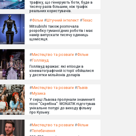
трафіку, що генерують боти, буде в
тисячу разів більшим, ніж трафік
реальних користувачів.
#
Фільм
#
Штучний інтелект
#
Техас
Mitsubishi також розпочала
розробку гуманоїдних роботів і має
намір випускати тисячу одиниць
щомісяця.
#
Мистецтво та розваги
#
Фільм
#
Голлівуд
Голлівуд вражає: які епізоди в
кінематографічній історії обійшлися
у десятки мільйонів доларів
#
Мистецтво та розваги
#
Львів
#
Музика
У серці Львова пролунали знамениті
пісні "Скрябіна": MONATIK підготував
унікальне попурі до виходу фільму
про Кузьму.
#
Мистецтво та розваги
#
Фільм
#
Телебачення