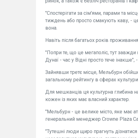
ринок, а також є безліч ресторанів і каф
"Спостерігати за сім'ями, парами та мі
тиждень або просто смакують каву, - ц
вона.
Навіть після багатьох років проживання 
"Попри те, що це мегаполіс, тут завжди 
Дунаї - час у Відні просто тече інакше"
Зайнявши третє місце, Мельбурн обійшо
загальному рейтингу в сферах культури 
Для мешканців ця культурна глибина на
кожен із яких має власний характер.
"Мельбурн - це велике місто, яке має а
генеральний менеджер Crowne Plaza Car
"Тутешні люди щиро прагнуть дізнатися