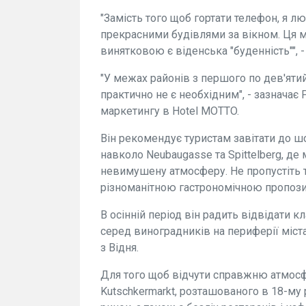
"Замість того щоб гортати телефон, я л
прекрасними будівлями за вікном. Ця м
винятковою є віденська "буденність"", -
"У межах районів з першого по дев'яти
практично не є необхідним", - зазначає 
маркетингу в Hotel MOTTO.
Він рекомендує туристам завітати до ш
навколо Neubaugasse та Spittelberg, де
невимушену атмосферу. Не пропустіть 
різноманітною гастрономічною пропозиц
В осінній період він радить відвідати 
серед виноградників на периферії міс
з Відня.
Для того щоб відчути справжню атмосф
Kutschkermarkt, розташованого в 18-му