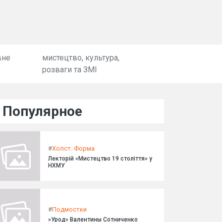
вне
мистецтво, культура,
розваги та ЗМІ
Популярное
#
Холст. Форма
Лекторій «Мистецтво 19 століття» у
НХМУ
#
Подмостки
»Урод» Валентины Сотниченко