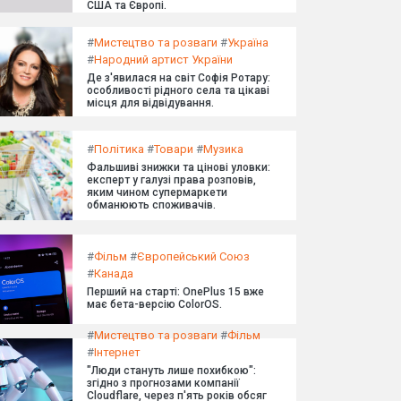
США та Європі.
#
Мистецтво та розваги
#
Україна
#
Народний артист України
Де з'явилася на світ Софія Ротару:
особливості рідного села та цікаві
місця для відвідування.
#
Політика
#
Товари
#
Музика
Фальшиві знижки та цінові уловки:
експерт у галузі права розповів,
яким чином супермаркети
обманюють споживачів.
#
Фільм
#
Європейський Союз
#
Канада
Перший на старті: OnePlus 15 вже
має бета-версію ColorOS.
#
Мистецтво та розваги
#
Фільм
#
Інтернет
"Люди стануть лише похибкою":
згідно з прогнозами компанії
Cloudflare, через п'ять років обсяг