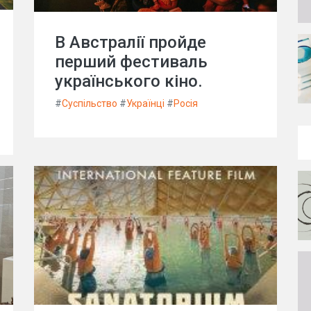
В Австралії пройде
перший фестиваль
українського кіно.
#
Суспільство
#
Українці
#
Росія