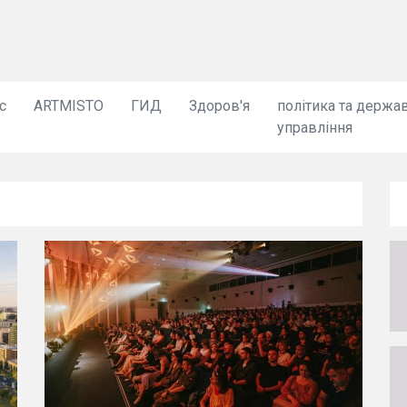
с
ARTMISTO
ГИД
Здоров'я
політика та держа
управління