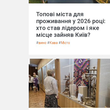
Топові міста для
проживання у 2026 році:
хто став лідером і яке
місце зайняв Київ?
#
вино
#
Кава
#
Місто