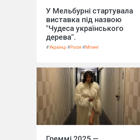
У Мельбурні стартувала
виставка під назвою
"Чудеса українського
дерева".
#
Українці
#
Росія
#
Мітинг
Греммі 2025 —