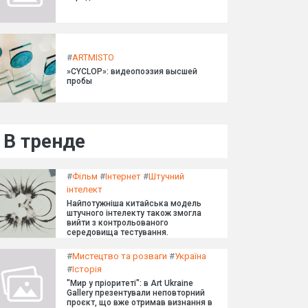
#
ARTMISTO
»CYCLOP»: видеопоэзия высшей
пробы
В тренде
#
Фільм
#
Інтернет
#
Штучний
інтелект
Найпотужніша китайська модель
штучного інтелекту також змогла
вийти з контрольованого
середовища тестування.
#
Мистецтво та розваги
#
Україна
#
Історія
"Мир у пріоритеті": в Art Ukraine
Gallery презентували неповторний
проєкт, що вже отримав визнання в