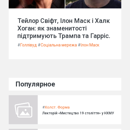
Тейлор Свіфт, Ілон Маск і Халк
Хоган: як знаменитості
підтримують Трампа та Гарріс.
#
Голлівуд
#
Соціальна мережа
#
Ілон Маск
Популярное
#
Холст. Форма
Лекторій «Мистецтво 19 століття» у НХМУ