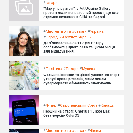
#
Історія
"Мир у пріоритеті": в Art Ukraine Gallery
презентували неповторний проєкт, що вже
отримав визнання в США та Європі.
#
Мистецтво та розваги
#
Україна
#
Народний артист України
Де з'явилася на світ Софія Ротару:
особливості рідного села та цікаві місця
для відвідування.
#
Політика
#
Товари
#
Музика
Фальшиві знижки та цінові уловки: експерт
у галузі права розповів, яким чином
супермаркети обманюють споживачів.
#
Фільм
#
Європейський Союз
#
Канада
Перший на старті: OnePlus 15 вже має
бета-версію ColorOS.
#
Мистецтво та розваги
#
Фільм