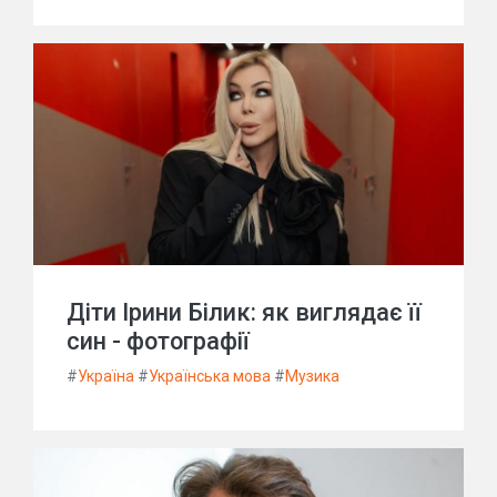
Діти Ірини Білик: як виглядає її
син - фотографії
#
Україна
#
Українська мова
#
Музика