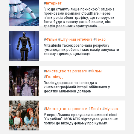
#
Інтернет
"Люди стануть лише похибкою": згідно з
прогнозами компанії Cloudflare, через
п'ять років обсяг трафіку, що генерують
боти, буде в тисячу разів більшим, ніж
трафік реальних користувачів.
#
Фільм
#
Штучний інтелект
#
Техас
Mitsubishi також розпочала розробку
гуманоїдних роботів і має намір випускати
тисячу одиниць щомісяця.
#
Мистецтво та розваги
#
Фільм
#
Голлівуд
Голлівуд вражає: які епізоди в
кінематографічній історії обійшлися у
десятки мільйонів доларів
#
Мистецтво та розваги
#
Львів
#
Музика
У серці Львова пролунали знамениті пісні
"Скрябіна": MONATIK підготував унікальне
попурі до виходу фільму про Кузьму.