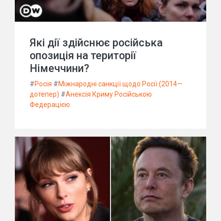
Які дії здійснює російська
опозиція на території
Німеччини?
#
Росія
#
Міжнародні санкції щодо Росії (2014—
дотепер)
#
Анексія Криму Російською
Федерацією