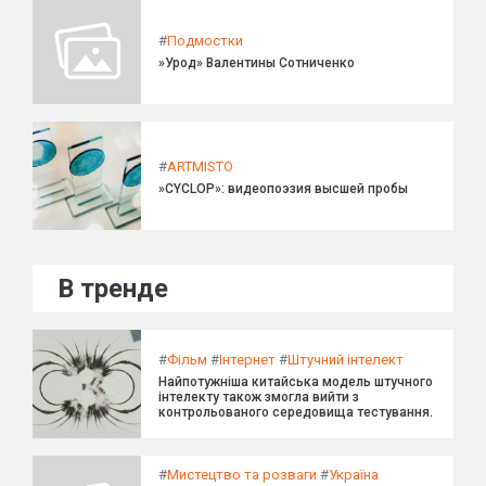
#
Подмостки
»Урод» Валентины Сотниченко
#
ARTMISTO
»CYCLOP»: видеопоэзия высшей пробы
В тренде
#
Фільм
#
Інтернет
#
Штучний інтелект
Найпотужніша китайська модель штучного
інтелекту також змогла вийти з
контрольованого середовища тестування.
#
Мистецтво та розваги
#
Україна