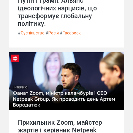
Путін і Трамп. Альянс
ідеологічних нарцисів, що
трансформує глобальну
політику.
#
Суспільство
#
Росія
#
Facebook
Прихильник Zoom, майстер
жартів і керівник Netpeak