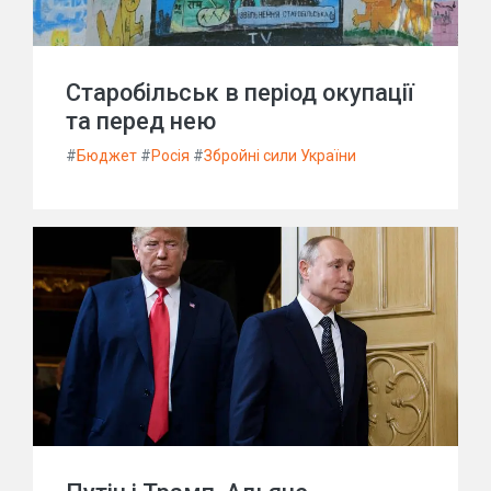
Старобільськ в період окупації
та перед нею
#
Бюджет
#
Росія
#
Збройні сили України