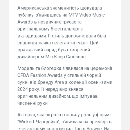
Американська знаменитість шокувала
публіку, з’явившись на MTV Video Music
Awards в незвичних трусах та
оригінальному бюстгальтері з
вкладишами. Її стиль доповнювали біла
спідниця-пачка і елегантні туфлі. Цей
вражаючий наряд був створений
дизайнером Міс Клер Салліван.
Модель та блогерка з'явилася на церемонії
CFDA Fashion Awards у стильній чорній
сукні від бренду Area з колекції осені-зими
2024 року. Її наряд вирізнявся
оригінальним дизайном, що імітував
численні руки.
Акторка, яка зіграла головну роль у фільмі
"Wicked: Чародійка", з'явилася на прем'єрі в
елегантному костюмі від Thom Browne. На