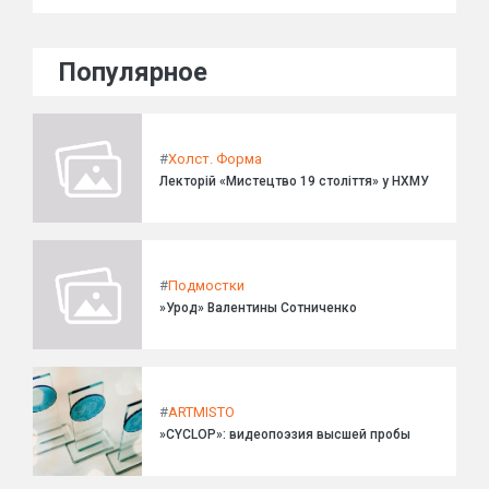
Популярное
#
Холст. Форма
Лекторій «Мистецтво 19 століття» у НХМУ
#
Подмостки
»Урод» Валентины Сотниченко
#
ARTMISTO
»CYCLOP»: видеопоэзия высшей пробы