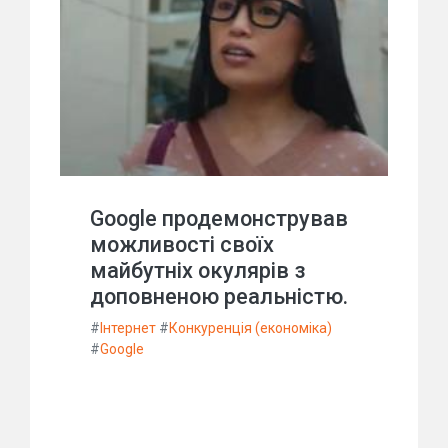
Google продемонстрував
можливості своїх
майбутніх окулярів з
доповненою реальністю.
#
Інтернет
#
Конкуренція (економіка)
#
Google