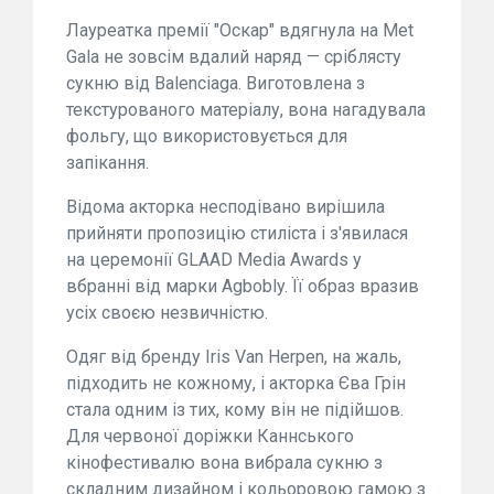
Лауреатка премії "Оскар" вдягнула на Met
Gala не зовсім вдалий наряд — сріблясту
сукню від Balenciaga. Виготовлена з
текстурованого матеріалу, вона нагадувала
фольгу, що використовується для
запікання.
Відома акторка несподівано вирішила
прийняти пропозицію стиліста і з'явилася
на церемонії GLAAD Media Awards у
вбранні від марки Agbobly. Її образ вразив
усіх своєю незвичністю.
Одяг від бренду Iris Van Herpen, на жаль,
підходить не кожному, і акторка Єва Грін
стала одним із тих, кому він не підійшов.
Для червоної доріжки Каннського
кінофестивалю вона вибрала сукню з
складним дизайном і кольоровою гамою з