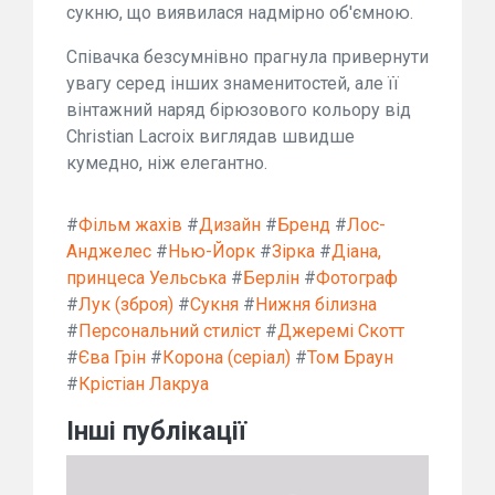
сукню, що виявилася надмірно об'ємною.
Співачка безсумнівно прагнула привернути
увагу серед інших знаменитостей, але її
вінтажний наряд бірюзового кольору від
Christian Lacroix виглядав швидше
кумедно, ніж елегантно.
#
Фільм жахів
#
Дизайн
#
Бренд
#
Лос-
Анджелес
#
Нью-Йорк
#
Зірка
#
Діана,
принцеса Уельська
#
Берлін
#
Фотограф
#
Лук (зброя)
#
Сукня
#
Нижня білизна
#
Персональний стиліст
#
Джеремі Скотт
#
Єва Грін
#
Корона (серіал)
#
Том Браун
#
Крістіан Лакруа
Інші публікації