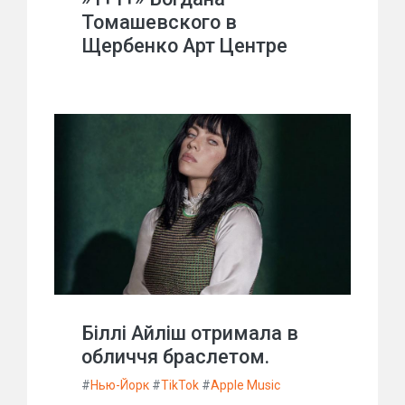
Томашевского в
Щербенко Арт Центре
Біллі Айліш отримала в
обличчя браслетом.
#
Нью-Йорк
#
TikTok
#
Apple Music