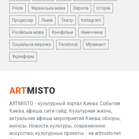
Росія
Українська мова
Європа
Історія
Продюсер
Львів
Театр
Instagram
Російська мова
Кінофільм
Німеччина
Соціальна мережа
Facebook
Музикант
Укрінформ
ART
MISTO
ARTMISTO - культурный портал Киева. События
Киева, афиша, сити-гайд. Культурная жизнь,
актуальная афиша мероприятий Киева, обзоры,
анонсы. Новости культуры, современное
искусство, культурные проекты - на artmisto.net.