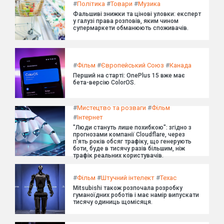
#
Політика
#
Товари
#
Музика
Фальшиві знижки та цінові уловки: експерт
у галузі права розповів, яким чином
супермаркети обманюють споживачів.
#
Фільм
#
Європейський Союз
#
Канада
Перший на старті: OnePlus 15 вже має
бета-версію ColorOS.
#
Мистецтво та розваги
#
Фільм
#
Інтернет
"Люди стануть лише похибкою": згідно з
прогнозами компанії Cloudflare, через
п'ять років обсяг трафіку, що генерують
боти, буде в тисячу разів більшим, ніж
трафік реальних користувачів.
#
Фільм
#
Штучний інтелект
#
Техас
Mitsubishi також розпочала розробку
гуманоїдних роботів і має намір випускати
тисячу одиниць щомісяця.