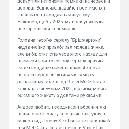
допустили неприємні помилки на червоній
доріжці. Водночас, давайте простимо їх і
залишимо ці невдачі в минулому.
Бажаємо, щоб у 2025-му вони уникнули
повторення своїх помилок.
Головна героїня серіалу "Бріджертони" —
надзвичайно приваблива молода жінка,
але вибір стилістів червоного наряду для
прем'єри нового сезону серіалу вразив
своїм невдалим виконанням. Акторка
постала перед об'єктивами камер у
розкішному образі від Stella McCartney з
колекції осінь-зима 2023, що складався з
об'ємного жакету з довгими рукавами.
Андреа любить неординарні вбрання, які
привертають увагу, але ця чорна сукня з
болеро від Jeremy Scott більше підійшла б
для Met Gala, а не для вечірки Vanity Fair