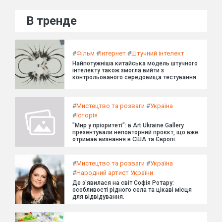
В тренде
#
Фільм
#
Інтернет
#
Штучний інтелект
Найпотужніша китайська модель штучного
інтелекту також змогла вийти з
контрольованого середовища тестування.
#
Мистецтво та розваги
#
Україна
#
Історія
"Мир у пріоритеті": в Art Ukraine Gallery
презентували неповторний проєкт, що вже
отримав визнання в США та Європі.
#
Мистецтво та розваги
#
Україна
#
Народний артист України
Де з'явилася на світ Софія Ротару:
особливості рідного села та цікаві місця
для відвідування.