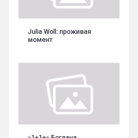
Julia Woll: проживая
момент
»1+1+» Богдана