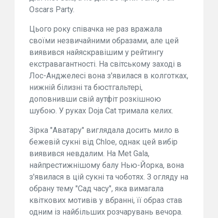
Oscars Party.
Цього року співачка не раз вражала
своїми незвичайними образами, але цей
виявився найяскравішим у рейтингу
екстравагантності. На світському заході в
Лос-Анджелесі вона з'явилася в колготках,
нижній білизні та бюстгальтері,
доповнивши свій аутфіт розкішною
шубою. У руках Doja Cat тримала келих.
Зірка "Аватару" виглядала досить мило в
бежевій сукні від Chloe, однак цей вибір
виявився невдалим. На Met Gala,
найпрестижнішому балу Нью-Йорка, вона
з'явилася в цій сукні та чоботях. З огляду на
обрану тему "Сад часу", яка вимагала
квіткових мотивів у вбранні, її образ став
одним із найбільших розчарувань вечора.