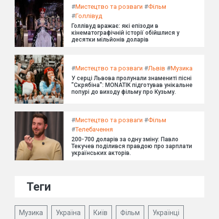
#
Мистецтво та розваги
#
Фільм
#
Голлівуд
Голлівуд вражає: які епізоди в
кінематографічній історії обійшлися у
десятки мільйонів доларів
#
Мистецтво та розваги
#
Львів
#
Музика
У серці Львова пролунали знамениті пісні
"Скрябіна": MONATIK підготував унікальне
попурі до виходу фільму про Кузьму.
#
Мистецтво та розваги
#
Фільм
#
Телебачення
200-700 доларів за одну зміну: Павло
Текучев поділився правдою про зарплати
українських акторів.
Теги
Музика
Україна
Київ
Фільм
Українці