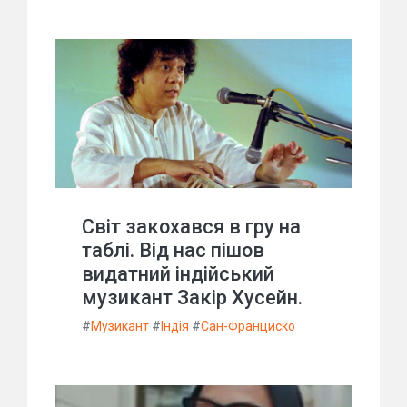
Світ закохався в гру на
таблі. Від нас пішов
видатний індійський
музикант Закір Хусейн.
#
Музикант
#
Індія
#
Сан-Франциско