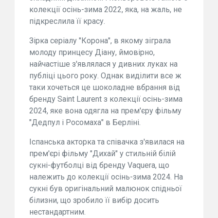
колекції осінь-зима 2022, яка, на жаль, не
підкреслила її красу.
Зірка серіалу "Корона", в якому зіграла
молоду принцесу Діану, ймовірно,
найчастіше з'являлася у дивних луках на
публіці цього року. Однак виділити все ж
таки хочеться це шоколадне вбрання від
бренду Saint Laurent з колекції осінь-зима
2024, яке вона одягла на прем'єру фільму
"Дедпул і Росомаха" в Берліні.
Іспанська акторка та співачка з'явилася на
прем'єрі фільму "Дихай" у стильній білій
сукні-футболці від бренду Vaquera, що
належить до колекції осінь-зима 2024. На
сукні був оригінальний малюнок спідньої
білизни, що зробило її вибір досить
нестандартним.