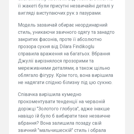
її жакеті були присутні незвичайні деталі у
вигляді виступаючих рук з пазурами.
Модель зазвичай обирає неординарний
стиль, уникаючи звичного одягу та занадто
закритих фасонів, проте її абсолютно
прозора сукня від Dilara Findikoglu
справила враження на багатьох. Вбрання
Джулії вирізнялося прозорими та
мереживними деталями, а також щільно
облягало фігуру. Крім того, вона вирішила
не надягати спідню білизну під цю сукню.
Співачка вирішила кумедно
прокоментувати тенденції на червоній
доріжці "Золотого глобуса", адже інакше
навіщо їй було б вибирати таке незвичне
вбрання? Вона залишила позаду свій
звичний "мальчишескій" стиль і обрала