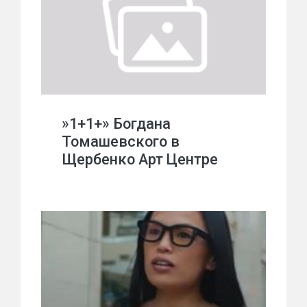
»1+1+» Богдана
Томашевского в
Щербенко Арт Центре