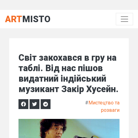
ART
MISTO
Світ закохався в гру на
таблі. Від нас пішов
видатний індійський
музикант Закір Хусейн.
#
Мистецтво та
розваги