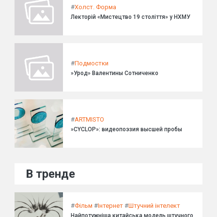
#
Холст. Форма
Лекторій «Мистецтво 19 століття» у НХМУ
#
Подмостки
»Урод» Валентины Сотниченко
#
ARTMISTO
»CYCLOP»: видеопоэзия высшей пробы
В тренде
#
Фільм
#
Інтернет
#
Штучний інтелект
Найпотужніша китайська модель штучного