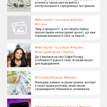
інтелекту також змогла вийти з
контрольованого середовища тестування.
#
Мистецтво та розваги
#
Україна
#
Історія
"Мир у пріоритеті": в Art Ukraine Gallery
презентували неповторний проєкт, що вже
отримав визнання в США та Європі.
#
Мистецтво та розваги
#
Україна
#
Народний артист України
Де з'явилася на світ Софія Ротару:
особливості рідного села та цікаві місця
для відвідування.
#
Політика
#
Товари
#
Музика
Фальшиві знижки та цінові уловки: експерт
у галузі права розповів, яким чином
супермаркети обманюють споживачів.
#
Фільм
#
Європейський Союз
#
Канада