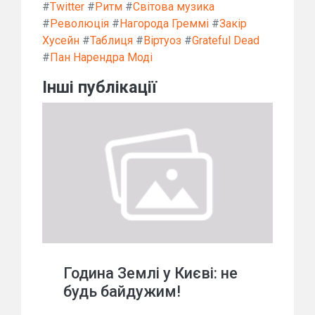
#
Twitter
#
Ритм
#
Світова музика
#
Революція
#
Нагорода Греммі
#
Закір
Хусейн
#
Таблиця
#
Віртуоз
#
Grateful Dead
#
Пан Нарендра Моді
Інші публікації
Година Землі у Києві: не
будь байдужим!