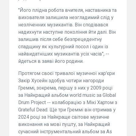
"Його плідна робота вчителя, наставника та
вихователя залишила незгладимий слід у
незліченних музикантів. Він сподівався
надихнути наступне покоління йти далі. Він
залишив після себе безпрецедентну
спадщину як культурний посол і один із
найвидатніших музикантів усіх часів", --
йдеться в заяві його родини.
Протягом своєї тривалої музичної кар'єри
Закір Хусейн здобув чотири нагороди
Греммі, зокрема, першу з них у 2009 році
за Найкращий альбом world music за Global
Drum Project -- колаборацію з Мікі Хартом з
Grateful Dead. Ще три Греммі він отримав у
2024 році за Найкраще світове музичне
виконання на мові пушту, за Найкращий
сучасний інструментальний альбом за As