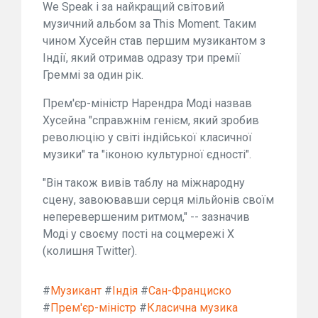
We Speak і за найкращий світовий
музичний альбом за This Moment. Таким
чином Хусейн став першим музикантом з
Індії, який отримав одразу три премії
Греммі за один рік.
Прем'єр-міністр Нарендра Моді назвав
Хусейна "справжнім генієм, який зробив
революцію у світі індійської класичної
музики" та "іконою культурної єдності".
"Він також вивів таблу на міжнародну
сцену, завоювавши серця мільйонів своїм
неперевершеним ритмом," -- зазначив
Моді у своєму пості на соцмережі X
(колишня Twitter).
#
Музикант
#
Індія
#
Сан-Франциско
#
Прем'єр-міністр
#
Класична музика