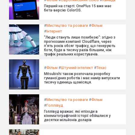
Перший на старті: OnePlus 15 вже має
бета-версію ColorOS.
#
Мистецтво та розваги
#
Фільм
#
Інтернет
"Люди стануть лише похибкою": згідно з
прогнозами компанії Cloudflare, через
п'ять років обсяг трафіку, що генерують
боти, буде в тисячу разів більшим, ніж
трафік реальних користувачів.
#
Фільм
#
Штучний інтелект
#
Техас
Mitsubishi також розпочала розробку
гуманоїдних роботів і має намір випускати
тисячу одиниць щомісяця.
#
Мистецтво та розваги
#
Фільм
#
Голлівуд
Голлівуд вражає: які епізоди в
кінематографічній історії обійшлися у
десятки мільйонів доларів