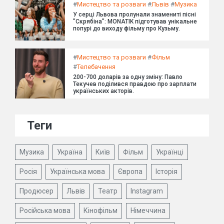
#
Мистецтво та розваги
#
Львів
#
Музика
У серці Львова пролунали знамениті пісні
"Скрябіна": MONATIK підготував унікальне
попурі до виходу фільму про Кузьму.
#
Мистецтво та розваги
#
Фільм
#
Телебачення
200-700 доларів за одну зміну: Павло
Текучев поділився правдою про зарплати
українських акторів.
Теги
Музика
Україна
Київ
Фільм
Українці
Росія
Українська мова
Європа
Історія
Продюсер
Львів
Театр
Instagram
Російська мова
Кінофільм
Німеччина