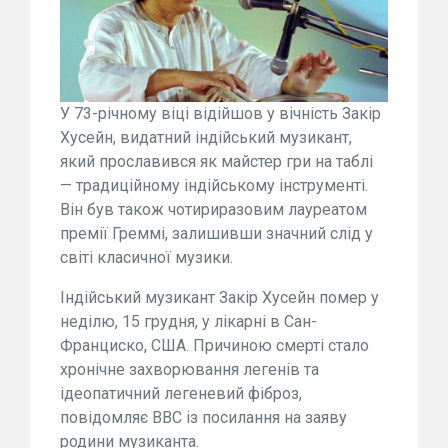
У 73-річному віці відійшов у вічність Закір
Хусейн, видатний індійський музикант,
який прославився як майстер гри на таблі
— традиційному індійському інструменті.
Він був також чотириразовим лауреатом
премії Греммі, залишивши значний слід у
світі класичної музики.
Індійський музикант Закір Хусейн помер у
неділю, 15 грудня, у лікарні в Сан-
Франциско, США. Причиною смерті стало
хронічне захворювання легенів та
ідеопатичний легеневий фіброз,
повідомляє BBC із посилання на заяву
родини музиканта.