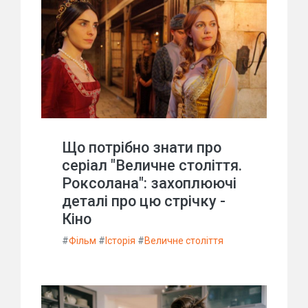
Що потрібно знати про
серіал "Величне століття.
Роксолана": захоплюючі
деталі про цю стрічку -
Кіно
#
Фільм
#
Історія
#
Величне століття