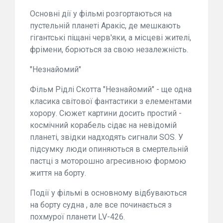
Основні дії у фільмі розгортаються на
пустельній планеті Аракіс, де мешкають
гігантські піщані черв'яки, а місцеві жителі,
фрімени, борються за свою незалежність.
"Незнайомий"
Фільм Рідлі Скотта "Незнайомий" - ще одна
класика світової фантастики з елементами
хорору. Сюжет картини досить простий -
космічний корабель сідає на невідомій
планеті, звідки надходять сигнали SOS. У
підсумку люди опиняються в смертельній
пастці з моторошно агресивною формою
життя на борту.
Події у фільмі в основному відбуваються
на борту судна , але все починається з
похмурої планети LV-426.