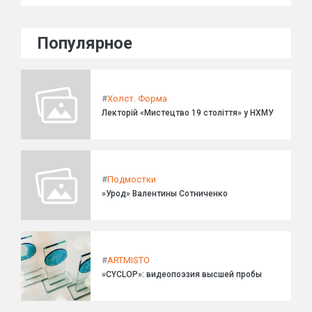
Популярное
#
Холст. Форма
Лекторій «Мистецтво 19 століття» у НХМУ
#
Подмостки
»Урод» Валентины Сотниченко
#
ARTMISTO
»CYCLOP»: видеопоэзия высшей пробы