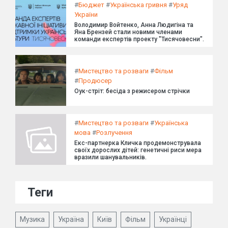
#
Бюджет
#
Українська гривня
#
Уряд
України
Володимир Войтенко, Анна Людигіна та
Яна Брензей стали новими членами
команди експертів проекту "Тисячовесни".
#
Мистецтво та розваги
#
Фільм
#
Продюсер
Оук-стріт: бесіда з режисером стрічки
#
Мистецтво та розваги
#
Українська
мова
#
Розлучення
Екс-партнерка Кличка продемонструвала
своїх дорослих дітей: генетичні риси мера
вразили шанувальників.
Теги
Музика
Україна
Київ
Фільм
Українці