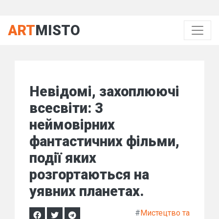
ART
MISTO
Невідомі, захоплюючі
всесвіти: 3
неймовірних
фантастичних фільми,
події яких
розгортаються на
уявних планетах.
#
Мистецтво та