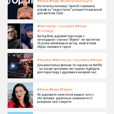
#
Фільм
#
Радіо
#
Електронна пошта
На початку іноземці: OpenAI отримала
штраф за "недостатнє" розкриття вакансій
для жителів США.
#
Мистецтво та розваги
#
Фільм
#
Голлівуд
Артед Бей, відомий персонаж з
легендарної стрічки "Мумія": як протягом
25 років змінювався актор, який втілив
образ сміливого героя.
#
Українці
#
Мистецтво та розваги
#
Фільм
Документальні фільми та серіали на Netflix
- це цікаві програми, які чудово підійдуть
для перегляду з друзями в вечірній час.
#
Фільм
#
Кава
#
Серіал
Як відновити сили після важкої ночі з
обстрілами: українські знаменитості
розкрили свої секрети.