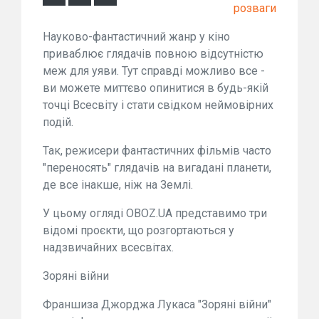
розваги
Науково-фантастичний жанр у кіно
приваблює глядачів повною відсутністю
меж для уяви. Тут справді можливо все -
ви можете миттєво опинитися в будь-якій
точці Всесвіту і стати свідком неймовірних
подій.
Так, режисери фантастичних фільмів часто
"переносять" глядачів на вигадані планети,
де все інакше, ніж на Землі.
У цьому огляді OBOZ.UA представимо три
відомі проєкти, що розгортаються у
надзвичайних всесвітах.
Зоряні війни
Франшиза Джорджа Лукаса "Зоряні війни"