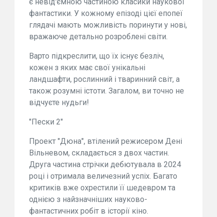
є невід'ємною частиною класики наукової
фантастики. У кожному епізоді цієї епопеї
глядачі мають можливість поринути у нові,
вражаюче детально розроблені світи.
Варто підкреслити, що їх існує безліч,
кожен з яких має свої унікальні
ландшафти, рослинний і тваринний світ, а
також розумні істоти. Загалом, ви точно не
відчуєте нудьги!
"Пески 2"
Проект "Дюна", втілений режисером Дені
Вільневом, складається з двох частин.
Друга частина стрічки дебютувала в 2024
році і отримала величезний успіх. Багато
критиків вже охрестили її шедевром та
однією з найзначніших науково-
фантастичних робіт в історії кіно.