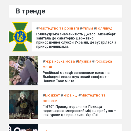
В тренде
#
Мистецтво та розваги
#
Фільм
#
Голлівуд
Голлівудська знаменитість Джессі Айзенберг
завітала до санаторію Державної
прикордонної служби України, де зустрілася з
прикордонниками.
#
Українська мова
#
Музика
#
Російська
мова
Російські мелодії заполонили пляж: на
Львівщині спалахнув новий конфлікт -
Новини Твоє місто
#
Бюджет
#
Українці
#
Мистецтво та
розваги
"1670": Привид короля: як Польща
перетворює імперський міф на прибуток –
і які уроки це приносить Україні.