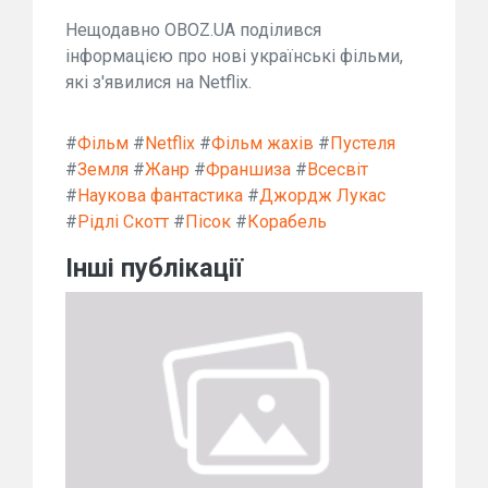
Нещодавно OBOZ.UA поділився
інформацією про нові українські фільми,
які з'явилися на Netflix.
#
Фільм
#
Netflix
#
Фільм жахів
#
Пустеля
#
Земля
#
Жанр
#
Франшиза
#
Всесвіт
#
Наукова фантастика
#
Джордж Лукас
#
Рідлі Скотт
#
Пісок
#
Корабель
Інші публікації