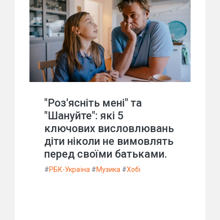
"Роз'ясніть мені" та
"Шануйте": які 5
ключових висловлювань
діти ніколи не вимовлять
перед своїми батьками.
#
РБК-Україна
#
Музика
#
Хобі