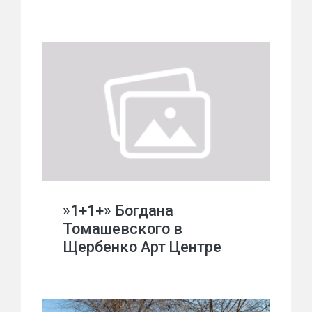
»1+1+» Богдана
Томашевского в
Щербенко Арт Центре