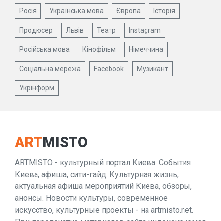
Росія
Українська мова
Європа
Історія
Продюсер
Львів
Театр
Instagram
Російська мова
Кінофільм
Німеччина
Соціальна мережа
Facebook
Музикант
Укрінформ
ART
MISTO
ARTMISTO - культурный портал Киева. События
Киева, афиша, сити-гайд. Культурная жизнь,
актуальная афиша мероприятий Киева, обзоры,
анонсы. Новости культуры, современное
искусство, культурные проекты - на artmisto.net.