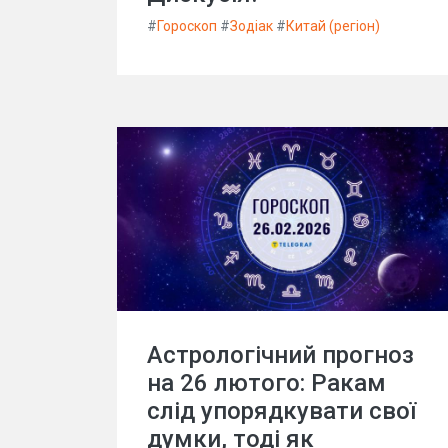
#
Гороскоп
#
Зодіак
#
Китай (регіон)
Астрологічний прогноз
на 26 лютого: Ракам
слід упорядкувати свої
думки, тоді як