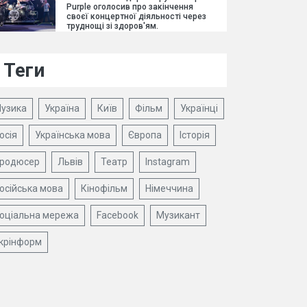
Purple оголосив про закінчення
своєї концертної діяльності через
труднощі зі здоров'ям.
Теги
узика
Україна
Київ
Фільм
Українці
осія
Українська мова
Європа
Історія
родюсер
Львів
Театр
Instagram
осійська мова
Кінофільм
Німеччина
оціальна мережа
Facebook
Музикант
крінформ