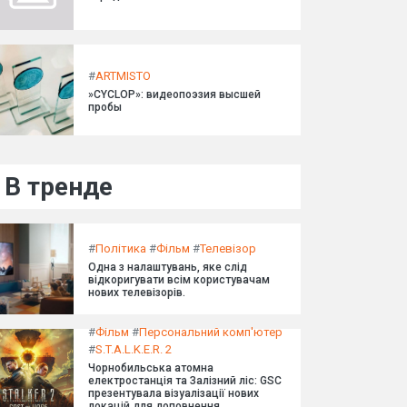
#
ARTMISTO
»CYCLOP»: видеопоэзия высшей
пробы
В тренде
#
Політика
#
Фільм
#
Телевізор
Одна з налаштувань, яке слід
відкоригувати всім користувачам
нових телевізорів.
#
Фільм
#
Персональний комп'ютер
#
S.T.A.L.K.E.R. 2
Чорнобильська атомна
електростанція та Залізний ліс: GSC
презентувала візуалізації нових
локацій для доповнення