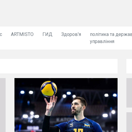
с
ARTMISTO
ГИД
Здоров'я
політика та держа
управління