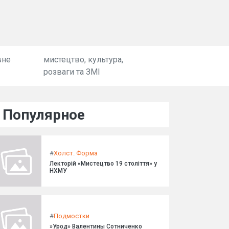
вне
мистецтво, культура,
розваги та ЗМІ
Популярное
#
Холст. Форма
Лекторій «Мистецтво 19 століття» у
НХМУ
#
Подмостки
»Урод» Валентины Сотниченко