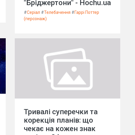
"Бріджертони" - Hochu.ua
#
Серіал
#
Телебачення
#
Гаррі Поттер
(персонаж)
Тривалі суперечки та
корекція планів: що
чекає на кожен знак