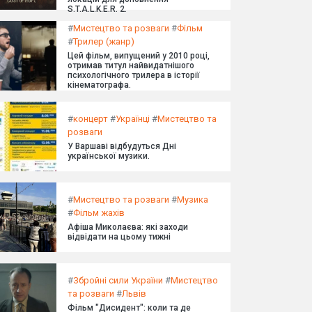
S.T.A.L.K.E.R. 2.
#
Мистецтво та розваги
#
Фільм
#
Трилер (жанр)
Цей фільм, випущений у 2010 році,
отримав титул найвидатнішого
психологічного трилера в історії
кінематографа.
#
концерт
#
Українці
#
Мистецтво та
розваги
У Варшаві відбудуться Дні
української музики.
#
Мистецтво та розваги
#
Музика
#
Фільм жахів
Афіша Миколаєва: які заходи
відвідати на цьому тижні
#
Збройні сили України
#
Мистецтво
та розваги
#
Львів
Фільм "Дисидент": коли та де