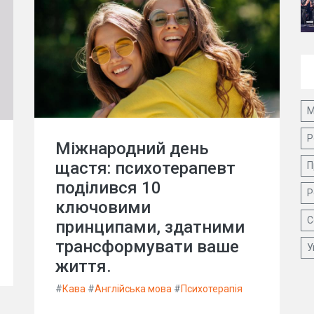
М
Р
Міжнародний день
щастя: психотерапевт
П
поділився 10
Р
ключовими
С
принципами, здатними
трансформувати ваше
У
життя.
#
Кава
#
Англійська мова
#
Психотерапія