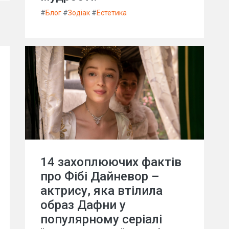
#
Блог
#
Зодіак
#
Естетика
14 захоплюючих фактів
про Фібі Дайневор –
актрису, яка втілила
образ Дафни у
популярному серіалі