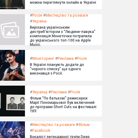
можна переглянути онлайн в Україні
#
Росія
#
Мистецтво та розваги
#
Україна
Вирізана українським
дистриб'ютором з "Людини-павука"
композиція Монеточки потрапила
до українського топ-100 на Apple
Music.
#
Моніторинг
#
Реклама
#
Росія
В Україні планують додати до
"чорного списку" ще одного
виконавця з Росії.
#
Українці
#
Реклама
#
Росія
Фільм "По батькові" режисерки
Марії Пономарьової був включений
до програми Short Cuts на фестивалі
TIFF.
#
Мистецтво та розваги
#
Фільм
#
Facebook
Вокаліст легендарної групи Deep