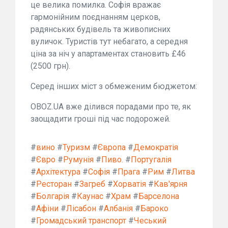
це велика помилка. Софія вражає
гармонійним поєднанням церков,
радянських будівель та живописних
вуличок. Туристів тут небагато, а середня
ціна за ніч у апартаментах становить £46
(2500 грн).
Серед інших міст з обмеженим бюджетом:
OBOZ.UA вже ділився порадами про те, як
заощадити гроші під час подорожей.
#
вино
#
Туризм
#
Європа
#
Демократія
#
Євро
#
Румунія
#
Пиво.
#
Португалія
#
Архітектура
#
Софія
#
Прага
#
Рим
#
Литва
#
Ресторан
#
Загреб
#
Хорватія
#
Кав'ярня
#
Болгарія
#
Каунас
#
Храм
#
Барселона
#
Афіни
#
Лісабон
#
Албанія
#
Бароко
#
Громадський транспорт
#
Чеський