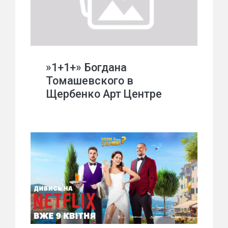
»1+1+» Богдана
Томашевского в
Щербенко Арт Центре