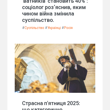
'ватників' становить 40%":
соціолог роз’яснив, яким
чином війна змінила
суспільство.
#
Суспільство
#
Українці
#
Росія
Страсна п'ятниця 2025:
що категорично