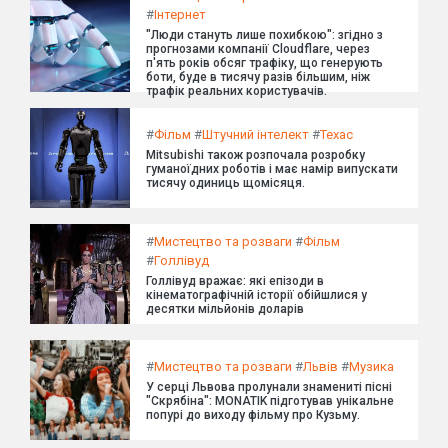
#
Інтернет
"Люди стануть лише похибкою": згідно з
прогнозами компанії Cloudflare, через
п'ять років обсяг трафіку, що генерують
боти, буде в тисячу разів більшим, ніж
трафік реальних користувачів.
#
Фільм
#
Штучний інтелект
#
Техас
Mitsubishi також розпочала розробку
гуманоїдних роботів і має намір випускати
тисячу одиниць щомісяця.
#
Мистецтво та розваги
#
Фільм
#
Голлівуд
Голлівуд вражає: які епізоди в
кінематографічній історії обійшлися у
десятки мільйонів доларів
#
Мистецтво та розваги
#
Львів
#
Музика
У серці Львова пролунали знамениті пісні
"Скрябіна": MONATIK підготував унікальне
попурі до виходу фільму про Кузьму.