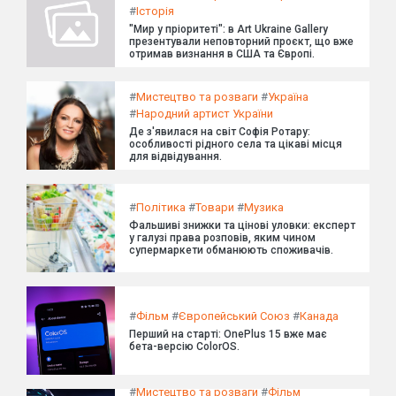
#
Історія
"Мир у пріоритеті": в Art Ukraine Gallery
презентували неповторний проєкт, що вже
отримав визнання в США та Європі.
#
Мистецтво та розваги
#
Україна
#
Народний артист України
Де з'явилася на світ Софія Ротару:
особливості рідного села та цікаві місця
для відвідування.
#
Політика
#
Товари
#
Музика
Фальшиві знижки та цінові уловки: експерт
у галузі права розповів, яким чином
супермаркети обманюють споживачів.
#
Фільм
#
Європейський Союз
#
Канада
Перший на старті: OnePlus 15 вже має
бета-версію ColorOS.
#
Мистецтво та розваги
#
Фільм