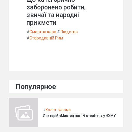
заборонено робити,
звичаї та народні
прикмети
#
Смертна кара
#
Людство
#
Стародавній Рим
Популярное
#
Холст. Форма
Лекторій «Мистецтво 19 століття» у НХМУ