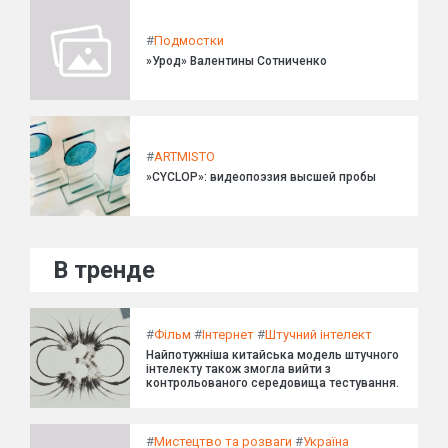
#
Подмостки
»Урод» Валентины Сотниченко
#
ARTMISTO
»CYCLOP»: видеопоэзия высшей пробы
В тренде
#
Фільм
#
Інтернет
#
Штучний інтелект
Найпотужніша китайська модель штучного
інтелекту також змогла вийти з
контрольованого середовища тестування.
#
Мистецтво та розваги
#
Україна