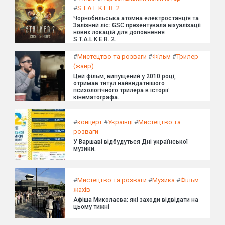
#
S.T.A.L.K.E.R. 2
Чорнобильська атомна електростанція та
Залізний ліс: GSC презентувала візуалізації
нових локацій для доповнення
S.T.A.L.K.E.R. 2.
#
Мистецтво та розваги
#
Фільм
#
Трилер
(жанр)
Цей фільм, випущений у 2010 році,
отримав титул найвидатнішого
психологічного трилера в історії
кінематографа.
#
концерт
#
Українці
#
Мистецтво та
розваги
У Варшаві відбудуться Дні української
музики.
#
Мистецтво та розваги
#
Музика
#
Фільм
жахів
Афіша Миколаєва: які заходи відвідати на
цьому тижні