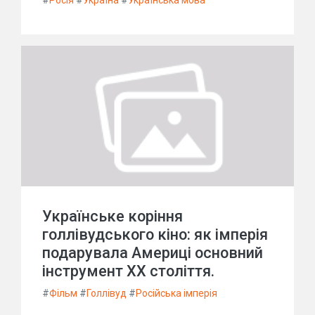
#
Росія
#
Україна
#
Українська мова
Українське коріння
голлівудського кіно: як імперія
подарувала Америці основний
інструмент XX століття.
#
Фільм
#
Голлівуд
#
Російська імперія