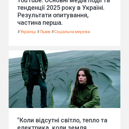
YouTube. Основні медіа події та
тенденції 2025 року в Україні.
Результати опитування,
частина перша.
#
Українці
#
Львів
#
Соціальна мережа
"Коли відсутні світло, тепло та
електрика, коли земля