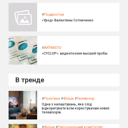
#
Подмостки
»Урод» Валентины Сотниченко
#
ARTMISTO
»CYCLOP»: видеопоэзия высшей пробы
В тренде
#
Політика
#
Фільм
#
Телевізор
Одна з налаштувань, яке слід
відкоригувати всім користувачам нових
телевізорів.
#
Фільм
#
Персональний комп'ютер