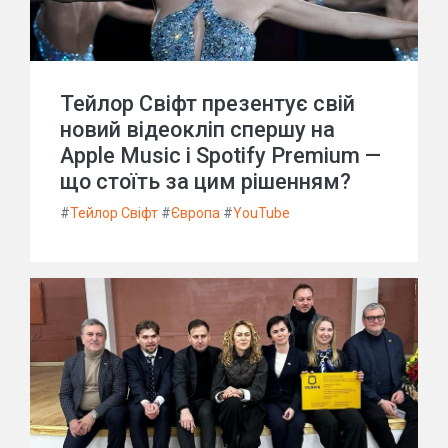
Тейлор Свіфт презентує свій
новий відеокліп спершу на
Apple Music і Spotify Premium —
що стоїть за цим рішенням?
#
Тейлор Свіфт
#
Європа
#
YouTube