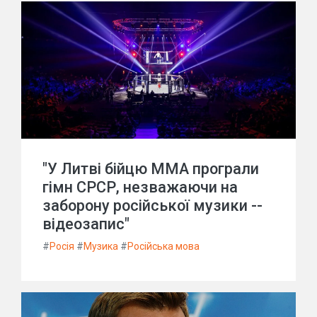
"У Литві бійцю ММА програли
гімн СРСР, незважаючи на
заборону російської музики --
відеозапис"
#
Росія
#
Музика
#
Російська мова