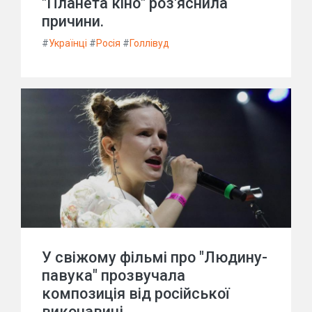
"Планета кіно" роз'яснила
причини.
#
Українці
#
Росія
#
Голлівуд
У свіжому фільмі про "Людину-
павука" прозвучала
композиція від російської
виконавиці.