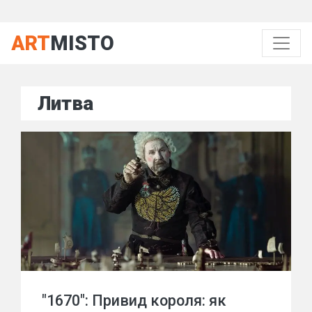
ART
MISTO
Литва
"1670": Привид короля: як