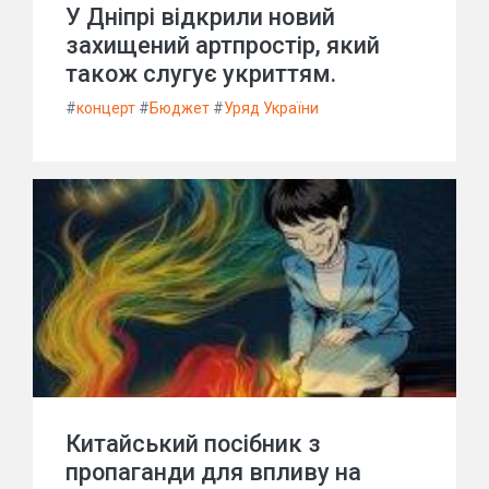
У Дніпрі відкрили новий
захищений артпростір, який
також слугує укриттям.
#
концерт
#
Бюджет
#
Уряд України
Китайський посібник з
пропаганди для впливу на