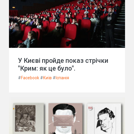
У Києві пройде показ стрічки
"Крим: як це було".
#
Facebook
#
Київ
#
Іспанія