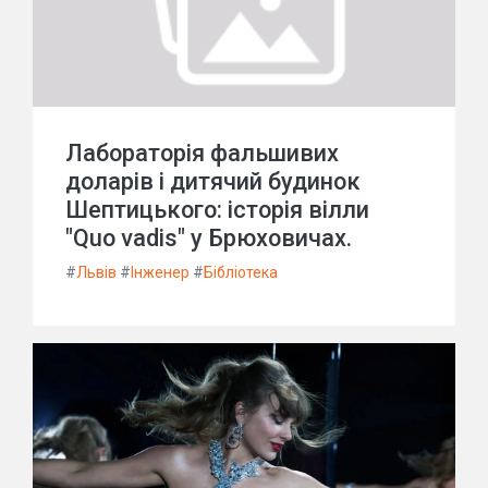
Лабораторія фальшивих
доларів і дитячий будинок
Шептицького: історія вілли
"Quo vadis" у Брюховичах.
#
Львів
#
Інженер
#
Бібліотека