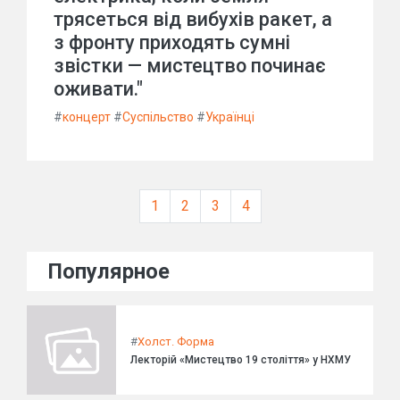
трясеться від вибухів ракет, а
з фронту приходять сумні
звістки — мистецтво починає
оживати."
#
концерт
#
Суспільство
#
Українці
1
2
3
4
Популярное
#
Холст. Форма
Лекторій «Мистецтво 19 століття» у НХМУ