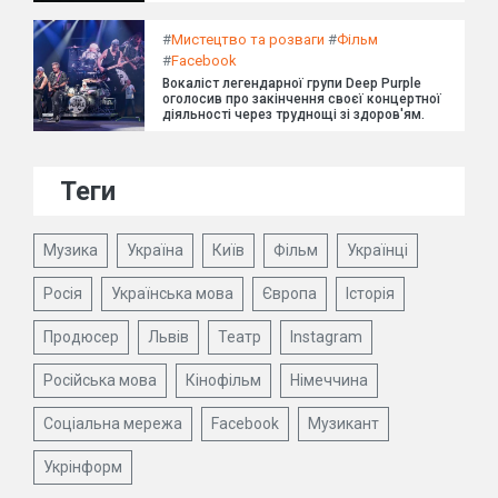
#
Мистецтво та розваги
#
Фільм
#
Facebook
Вокаліст легендарної групи Deep Purple
оголосив про закінчення своєї концертної
діяльності через труднощі зі здоров'ям.
Теги
Музика
Україна
Київ
Фільм
Українці
Росія
Українська мова
Європа
Історія
Продюсер
Львів
Театр
Instagram
Російська мова
Кінофільм
Німеччина
Соціальна мережа
Facebook
Музикант
Укрінформ