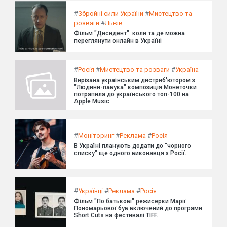
#
Збройні сили України
#
Мистецтво та
розваги
#
Львів
Фільм "Дисидент": коли та де можна
переглянути онлайн в Україні
#
Росія
#
Мистецтво та розваги
#
Україна
Вирізана українським дистриб'ютором з
"Людини-павука" композиція Монеточки
потрапила до українського топ-100 на
Apple Music.
#
Моніторинг
#
Реклама
#
Росія
В Україні планують додати до "чорного
списку" ще одного виконавця з Росії.
#
Українці
#
Реклама
#
Росія
Фільм "По батькові" режисерки Марії
Пономарьової був включений до програми
Short Cuts на фестивалі TIFF.