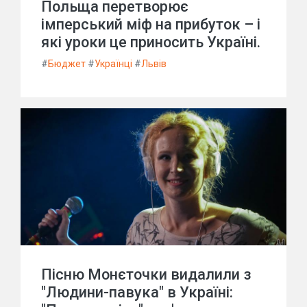
Польща перетворює
імперський міф на прибуток – і
які уроки це приносить Україні.
#
Бюджет
#
Українці
#
Львів
Пісню Монєточки видалили з
"Людини-павука" в Україні: