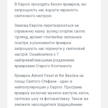
В Європі проходять безліч ярмарків, які
запрошують нас відчути чарівність
святкового настрою.
Зимова Європа перетворюється на
справжню казку: вулиці огортає світло
гірлянд, аромат глінтвейну заповнює
повітря, а різноманітні ярмарки
запрошують нас поринути у святковий
настрій. Ознайомтеся з 7
найпривабливішими різдвяними
ярмарками Старого Континенту.
Ярмарок Advent Feast at the Basilica на
площі Святого Стефана - один із
найпопулярніших у Європі. Програма
ярмарку включає музичні виступи, каток,
світлове шоу та фотовиставку. Також ви
зможете насолодитися традиційними