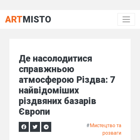
ART
MISTO
Де насолодитися
справжньою
атмосферою Різдва: 7
найвідоміших
різдвяних базарів
Європи
#
Мистецтво та
розваги