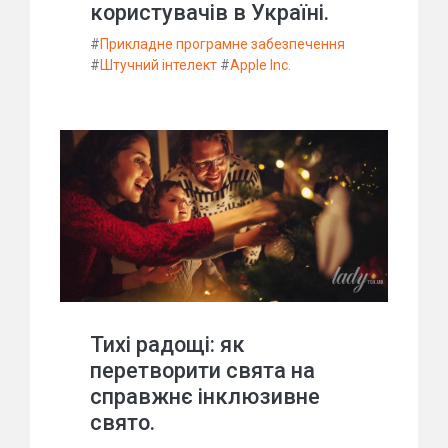
користувачів в Україні.
#
Прикладне програмне забезпечення
#
Штучний інтелект
#
Apple Inc.
Тихі радощі: як
перетворити свята на
справжнє інклюзивне
свято.