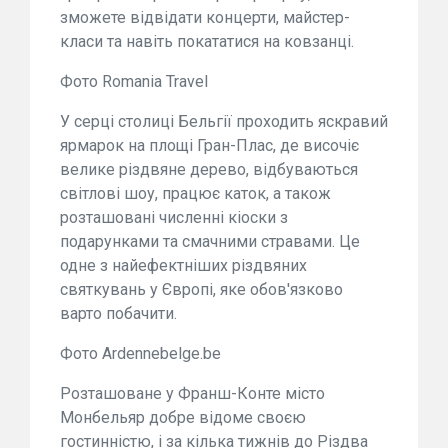
зможете відвідати концерти, майстер-
класи та навіть покататися на ковзанці.
Фото Romania Travel
У серці столиці Бельгії проходить яскравий
ярмарок на площі Гран-Плас, де височіє
велике різдвяне дерево, відбуваються
світлові шоу, працює каток, а також
розташовані численні кіоски з
подарунками та смачними стравами. Це
одне з найефектніших різдвяних
святкувань у Європі, яке обов'язково
варто побачити.
Фото Аrdennebelge.be
Розташоване у Франш-Конте місто
Монбельяр добре відоме своєю
гостинністю, і за кілька тижнів до Різдва