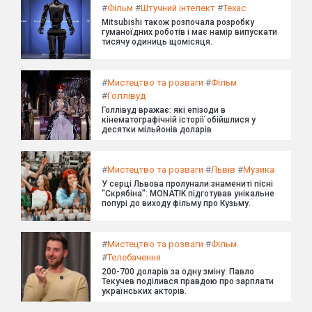
#
Фільм
#
Штучний інтелект
#
Техас
Mitsubishi також розпочала розробку
гуманоїдних роботів і має намір випускати
тисячу одиниць щомісяця.
#
Мистецтво та розваги
#
Фільм
#
Голлівуд
Голлівуд вражає: які епізоди в
кінематографічній історії обійшлися у
десятки мільйонів доларів
#
Мистецтво та розваги
#
Львів
#
Музика
У серці Львова пролунали знамениті пісні
"Скрябіна": MONATIK підготував унікальне
попурі до виходу фільму про Кузьму.
#
Мистецтво та розваги
#
Фільм
#
Телебачення
200-700 доларів за одну зміну: Павло
Текучев поділився правдою про зарплати
українських акторів.