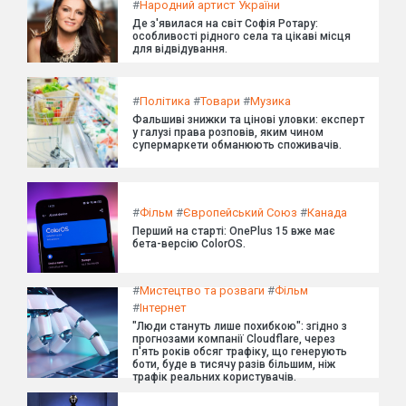
#
Народний артист України
Де з'явилася на світ Софія Ротару:
особливості рідного села та цікаві місця
для відвідування.
#
Політика
#
Товари
#
Музика
Фальшиві знижки та цінові уловки: експерт
у галузі права розповів, яким чином
супермаркети обманюють споживачів.
#
Фільм
#
Європейський Союз
#
Канада
Перший на старті: OnePlus 15 вже має
бета-версію ColorOS.
#
Мистецтво та розваги
#
Фільм
#
Інтернет
"Люди стануть лише похибкою": згідно з
прогнозами компанії Cloudflare, через
п'ять років обсяг трафіку, що генерують
боти, буде в тисячу разів більшим, ніж
трафік реальних користувачів.