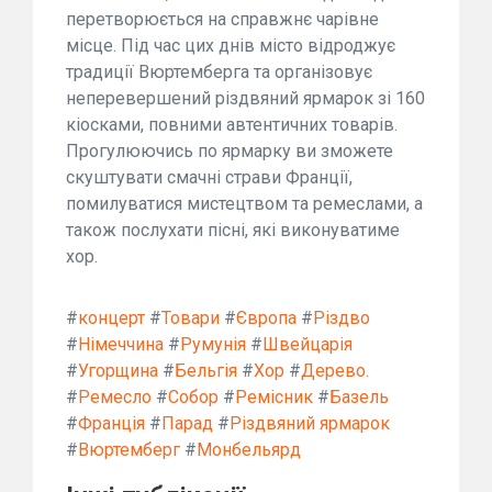
перетворюється на справжнє чарівне
місце. Під час цих днів місто відроджує
традиції Вюртемберга та організовує
неперевершений різдвяний ярмарок зі 160
кіосками, повними автентичних товарів.
Прогулюючись по ярмарку ви зможете
скуштувати смачні страви Франції,
помилуватися мистецтвом та ремеслами, а
також послухати пісні, які виконуватиме
хор.
#
концерт
#
Товари
#
Європа
#
Різдво
#
Німеччина
#
Румунія
#
Швейцарія
#
Угорщина
#
Бельгія
#
Хор
#
Дерево.
#
Ремесло
#
Собор
#
Ремісник
#
Базель
#
Франція
#
Парад
#
Різдвяний ярмарок
#
Вюртемберг
#
Монбельярд