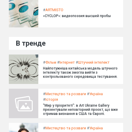
#
ARTMISTO
»CYCLOP»: видеопоэзия высшей пробы
В тренде
#
Фільм
#
Інтернет
#
Штучний інтелект
Найпотужніша китайська модель штучного
інтелекту також змогла вийти з
контрольованого середовища тестування.
#
Мистецтво та розваги
#
Україна
#
Історія
"Мир у пріоритеті": в Art Ukraine Gallery
презентували неповторний проєкт, що вже
отримав визнання в США та Європі.
#
Мистецтво та розваги
#
Україна