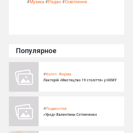
#
Музика
#
Різдво
#
Освітлення
Популярное
#
Холст. Форма
Лекторій «Мистецтво 19 століття» у НХМУ
#
Подмостки
»Урод» Валентины Сотниченко