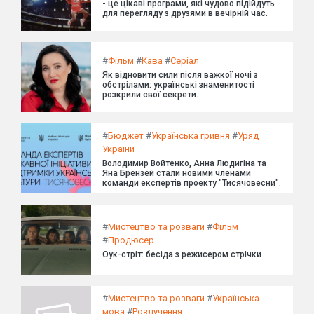
- це цікаві програми, які чудово підійдуть
для перегляду з друзями в вечірній час.
#
Фільм
#
Кава
#
Серіал
Як відновити сили після важкої ночі з
обстрілами: українські знаменитості
розкрили свої секрети.
#
Бюджет
#
Українська гривня
#
Уряд
України
Володимир Войтенко, Анна Людигіна та
Яна Брензей стали новими членами
команди експертів проекту "Тисячовесни".
#
Мистецтво та розваги
#
Фільм
#
Продюсер
Оук-стріт: бесіда з режисером стрічки
#
Мистецтво та розваги
#
Українська
мова
#
Розлучення