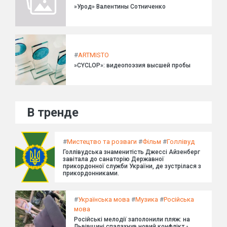
»Урод» Валентины Сотниченко
#
ARTMISTO
»CYCLOP»: видеопоэзия высшей пробы
В тренде
#
Мистецтво та розваги
#
Фільм
#
Голлівуд
Голлівудська знаменитість Джессі Айзенберг
завітала до санаторію Державної
прикордонної служби України, де зустрілася з
прикордонниками.
#
Українська мова
#
Музика
#
Російська
мова
Російські мелодії заполонили пляж: на
Львівщині спалахнув новий конфлікт -