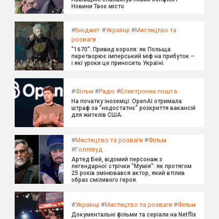
Новини Твоє місто
#
Бюджет
#
Українці
#
Мистецтво та
розваги
"1670": Привид короля: як Польща
перетворює імперський міф на прибуток –
і які уроки це приносить Україні.
#
Фільм
#
Радіо
#
Електронна пошта
На початку іноземці: OpenAI отримала
штраф за "недостатнє" розкриття вакансій
для жителів США.
#
Мистецтво та розваги
#
Фільм
#
Голлівуд
Артед Бей, відомий персонаж з
легендарної стрічки "Мумія": як протягом
25 років змінювався актор, який втілив
образ сміливого героя.
#
Українці
#
Мистецтво та розваги
#
Фільм
Документальні фільми та серіали на Netflix