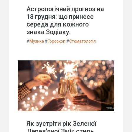
Астрологічний прогноз на
18 грудня: що принесе
середа для кожного
знака Зодіаку.
#
Музика
#
Гороскоп
#
Стоматологія
Як зустріти рік Зеленої
Дерев'яної Змії: стиль,