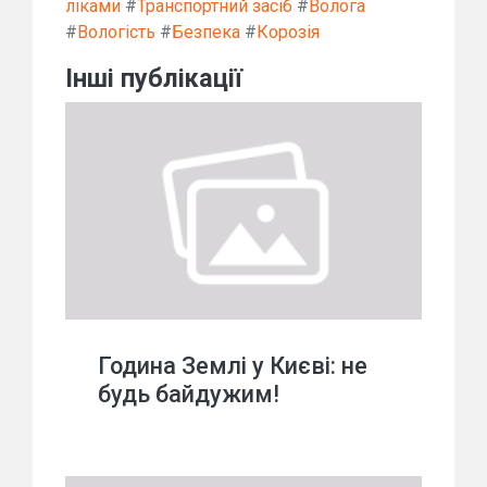
ліками
#
Транспортний засіб
#
Волога
#
Вологість
#
Безпека
#
Корозія
Інші публікації
Година Землі у Києві: не
будь байдужим!