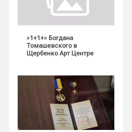
»1+1+» Богдана
Томашевского в
Щербенко Арт Центре