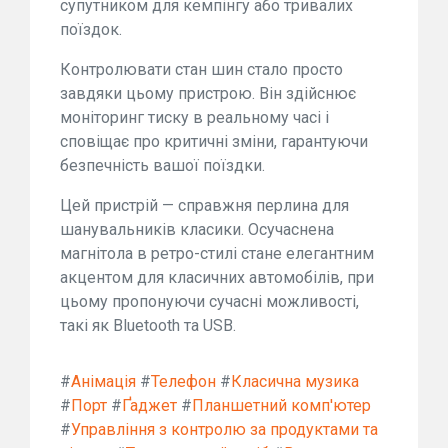
супутником для кемпінгу або тривалих
поїздок.
Контролювати стан шин стало просто
завдяки цьому пристрою. Він здійснює
моніторинг тиску в реальному часі і
сповіщає про критичні зміни, гарантуючи
безпечність вашої поїздки.
Цей пристрій — справжня перлина для
шанувальників класики. Осучаснена
магнітола в ретро-стилі стане елегантним
акцентом для класичних автомобілів, при
цьому пропонуючи сучасні можливості,
такі як Bluetooth та USB.
#
Анімація
#
Телефон
#
Класична музика
#
Порт
#
Ґаджет
#
Планшетний комп'ютер
#
Управління з контролю за продуктами та