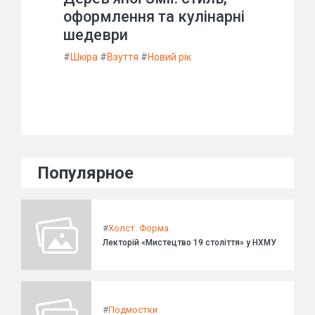
оформлення та кулінарні
шедеври
#
Шкіра
#
Взуття
#
Новий рік
Популярное
#
Холст. Форма
Лекторій «Мистецтво 19 століття» у НХМУ
#
Подмостки