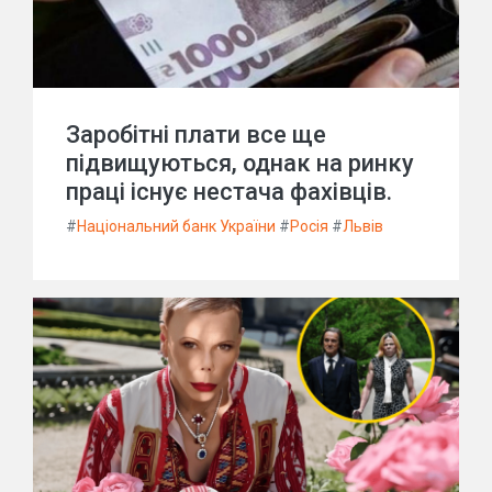
Заробітні плати все ще
підвищуються, однак на ринку
праці існує нестача фахівців.
#
Національний банк України
#
Росія
#
Львів