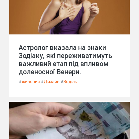
Астролог вказала на знаки
Зодіаку, які переживатимуть
важливий етап під впливом
доленосної Венери.
#
живопис
#
Дизайн
#
Зодіак