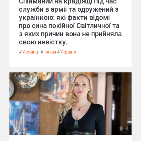
Спійманий на крадіжці під час
служби в армії та одружений з
українкою: які факти відомі
про сина покійної Світличної та
з яких причин вона не прийняла
свою невістку.
#
Українці
#
Фільм
#
Україна