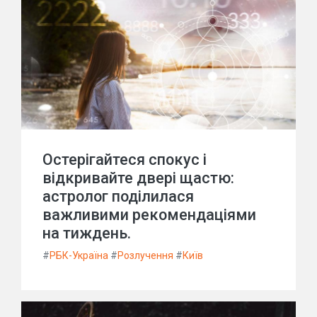
Остерігайтеся спокус і
відкривайте двері щастю:
астролог поділилася
важливими рекомендаціями
на тиждень.
#
РБК-Україна
#
Розлучення
#
Київ