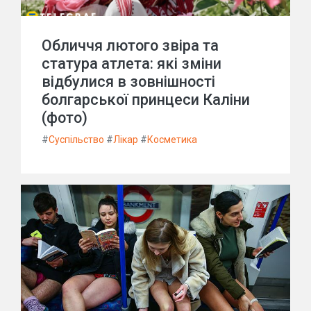
Обличчя лютого звіра та
статура атлета: які зміни
відбулися в зовнішності
болгарської принцеси Каліни
(фото)
#
Суспільство
#
Лікар
#
Косметика