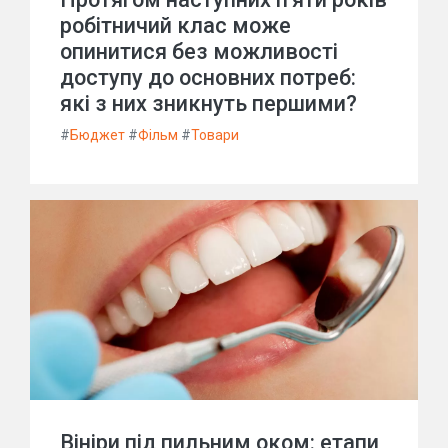
робітничий клас може
опинитися без можливості
доступу до основних потреб:
які з них зникнуть першими?
#
Бюджет
#
Фільм
#
Товари
Вініри під пильним оком: етапи