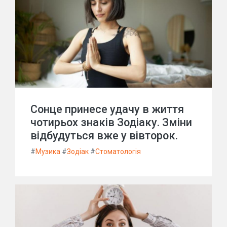
Сонце принесе удачу в життя
чотирьох знаків Зодіаку. Зміни
відбудуться вже у вівторок.
#
Музика
#
Зодіак
#
Стоматологія