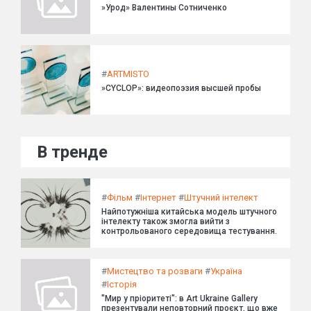
»Урод» Валентины Сотниченко
#
ARTMISTO
»CYCLOP»: видеопоэзия высшей пробы
В тренде
#
Фільм
#
Інтернет
#
Штучний інтелект
Найпотужніша китайська модель штучного
інтелекту також змогла вийти з
контрольованого середовища тестування.
#
Мистецтво та розваги
#
Україна
#
Історія
"Мир у пріоритеті": в Art Ukraine Gallery
презентували неповторний проєкт, що вже