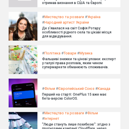
отримав визнання в США та Європі.
#
Мистецтво та розваги
#
Україна
#
Народний артист України
Де з'явилася на світ Софія Ротару:
особливості рідного села та цікаві місця
для відвідування.
#
Політика
#
Товари
#
Музика
Фальшиві знижки та цінові уловки: експерт
у галузі права розповів, яким чином
супермаркети обманюють споживачів.
#
Фільм
#
Європейський Союз
#
Канада
Перший на старті: OnePlus 15 вже має
бета-версію ColorOS.
#
Мистецтво та розваги
#
Фільм
#
Інтернет
"Люди стануть лише похибкою": згідно з
прогнозами компанії Cloudflare, через