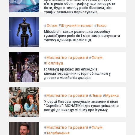
п'ять років обсяг трафіку, що генерують
боти, буде в тисячу разів більшим, ніж
трафік реальних користувачів.
#
Фільм
#
Штучний інтелект
#
Техас
Mitsubishi також розпочала розробку
гуманоїдних роботів і має намір випускати
тисячу одиниць щомісяця.
#
Мистецтво та розваги
#
Фільм
#
Голлівуд
Голлівуд вражає: які епізоди в
кінематографічній історії обійшлися у
десятки мільйонів доларів
#
Мистецтво та розваги
#
Львів
#
Музика
У серці Львова пролунали знамениті пісні
"Скрябіна": MONATIK підготував унікальне
попурі до виходу фільму про Кузьму.
#
Мистецтво та розваги
#
Фільм
#
Телебачення