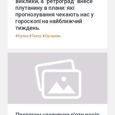
виклики, а "ретроград" внесе
плутанину в плани: які
прогнозування чекають нас у
гороскопі на найближчий
тиждень.
#
Купол
#
Театр
#
Організм
Протягом наступних п'яти років