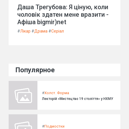
Даша Трегубова: Я ціную, коли
чоловік здатен мене вразити -
Афіша bigmir)net
#
Лікар
#
Драма
#
Серіал
Популярное
#
Холст. Форма
Лекторій «Мистецтво 19 століття» у НХМУ
#
Подмостки