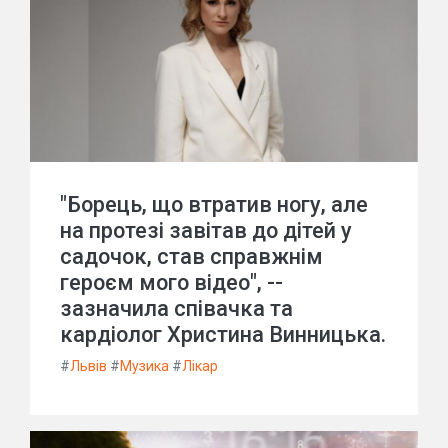
"Борець, що втратив ногу, але
на протезі завітав до дітей у
садочок, став справжнім
героєм мого відео", --
зазначила співачка та
кардіолог Христина Винницька.
#
Львів
#
Музика
#
Лікар