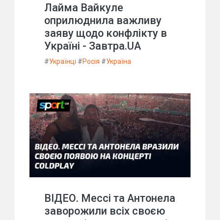
Лайма Вайкуле
оприлюднила важливу
заяву щодо конфлікту в
Україні - Завтра.UA
#
Українці
#
Росія
#
Україна
ВІДЕО. Мессі та Антонела
заворожили всіх своєю