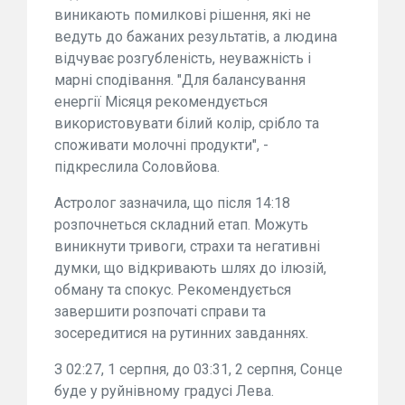
виникають помилкові рішення, які не
ведуть до бажаних результатів, а людина
відчуває розгубленість, неуважність і
марні сподівання. "Для балансування
енергії Місяця рекомендується
використовувати білий колір, срібло та
споживати молочні продукти", -
підкреслила Соловйова.
Астролог зазначила, що після 14:18
розпочнеться складний етап. Можуть
виникнути тривоги, страхи та негативні
думки, що відкривають шлях до ілюзій,
обману та спокус. Рекомендується
завершити розпочаті справи та
зосередитися на рутинних завданнях.
З 02:27, 1 серпня, до 03:31, 2 серпня, Сонце
буде у руйнівному градусі Лева️.