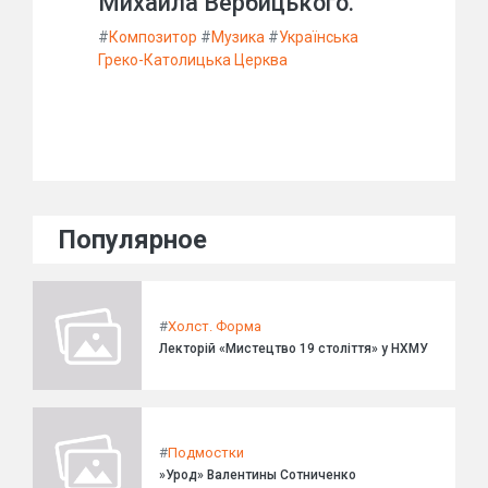
Михайла Вербицького.
#
Композитор
#
Музика
#
Українська
Греко-Католицька Церква
Популярное
#
Холст. Форма
Лекторій «Мистецтво 19 століття» у НХМУ
#
Подмостки
»Урод» Валентины Сотниченко