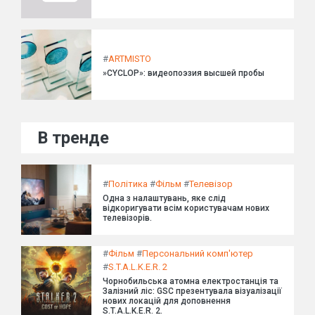
#
ARTMISTO
»CYCLOP»: видеопоэзия высшей пробы
В тренде
#
Політика
#
Фільм
#
Телевізор
Одна з налаштувань, яке слід
відкоригувати всім користувачам нових
телевізорів.
#
Фільм
#
Персональний комп'ютер
#
S.T.A.L.K.E.R. 2
Чорнобильська атомна електростанція та
Залізний ліс: GSC презентувала візуалізації
нових локацій для доповнення
S.T.A.L.K.E.R. 2.