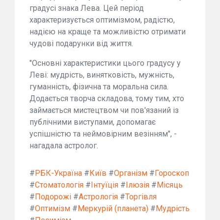
градусі знака Лева. Цей період
характеризується оптимізмом, радістю,
надією на краще та можливістю отримати
чудові подарунки від життя.
"Основні характеристики цього градусу у
Леві: мудрість, винятковість, мужність,
гуманність, фізична та моральна сила.
Додається творча складова, тому тим, хто
займається мистецтвом чи пов'язаний із
публічними виступами, допомагає
успішністю та неймовірним везінням", -
нагадала астролог.
#
РБК-Україна
#
Київ
#
Організм
#
Гороскоп
#
Стоматологія
#
Інтуїція
#
Ілюзія
#
Місяць
#
Подорожі
#
Астрологія
#
Торгівля
#
Оптимізм
#
Меркурій (планета)
#
Мудрість