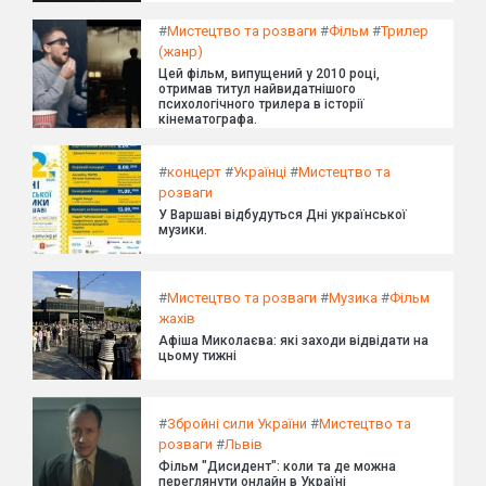
#
Мистецтво та розваги
#
Фільм
#
Трилер
(жанр)
Цей фільм, випущений у 2010 році,
отримав титул найвидатнішого
психологічного трилера в історії
кінематографа.
#
концерт
#
Українці
#
Мистецтво та
розваги
У Варшаві відбудуться Дні української
музики.
#
Мистецтво та розваги
#
Музика
#
Фільм
жахів
Афіша Миколаєва: які заходи відвідати на
цьому тижні
#
Збройні сили України
#
Мистецтво та
розваги
#
Львів
Фільм "Дисидент": коли та де можна
переглянути онлайн в Україні