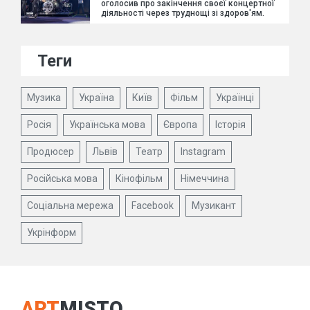
оголосив про закінчення своєї концертної
діяльності через труднощі зі здоров'ям.
Теги
Музика
Україна
Київ
Фільм
Українці
Росія
Українська мова
Європа
Історія
Продюсер
Львів
Театр
Instagram
Російська мова
Кінофільм
Німеччина
Соціальна мережа
Facebook
Музикант
Укрінформ
ART
MISTO