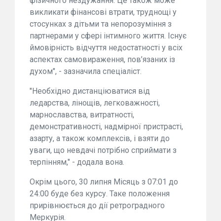
фізичного нездужання. Це також може
викликати фінансові втрати, труднощі у
стосунках з дітьми та непорозуміння з
партнерами у сфері інтимного життя. Існує
ймовірність відчуття недостатності у всіх
аспектах самовираження, пов’язаних із
духом", - зазначила спеціаліст.
"Необхідно дистанціюватися від
ледарства, лінощів, легковажності,
марнославства, витратності,
демонстративності, надмірної пристрасті,
азарту, а також комплексів, і взяти до
уваги, що невдачі потрібно сприймати з
терпінням," - додала вона.
Окрім цього, 30 липня Місяць з 07:01 до
24:00 буде без курсу. Таке положення
прирівнюється до дії ретроградного
Меркурія.