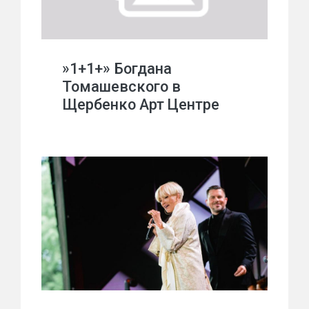
»1+1+» Богдана
Томашевского в
Щербенко Арт Центре