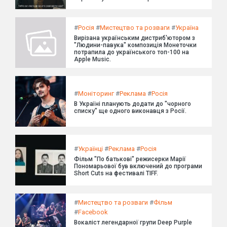
#
Росія
#
Мистецтво та розваги
#
Україна
Вирізана українським дистриб'ютором з
"Людини-павука" композиція Монеточки
потрапила до українського топ-100 на
Apple Music.
#
Моніторинг
#
Реклама
#
Росія
В Україні планують додати до "чорного
списку" ще одного виконавця з Росії.
#
Українці
#
Реклама
#
Росія
Фільм "По батькові" режисерки Марії
Пономарьової був включений до програми
Short Cuts на фестивалі TIFF.
#
Мистецтво та розваги
#
Фільм
#
Facebook
Вокаліст легендарної групи Deep Purple